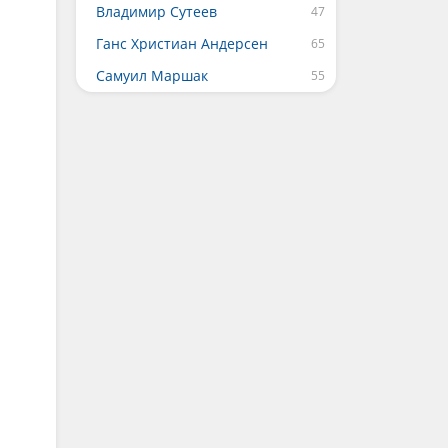
Владимир Сутеев
Ганс Христиан Андерсен
Самуил Маршак