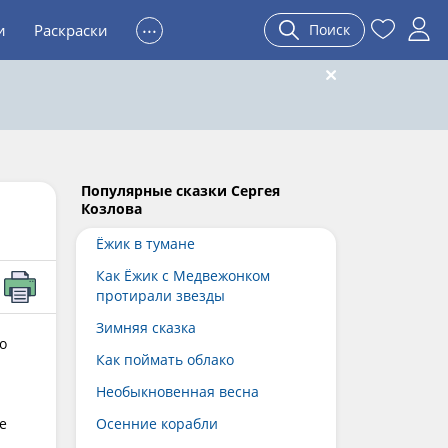
...
и
Раскраски
Поиск
Популярные сказки Сергея
Козлова
Ёжик в тумане
Как Ёжик с Медвежонком
протирали звезды
Зимняя сказка
о
Как поймать облако
Необыкновенная весна
те
Осенние корабли