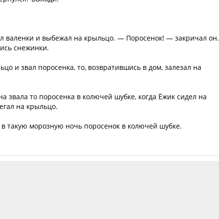
ел валенки и выбежал на крыльцо. — Поросенок! — закричал он
лись снежинки.
ьцо и звал поросенка, то, возвратившись в дом, залезал на
она звала то поросенка в колючей шубке, когда Ёжик сидел на
бегал на крыльцо.
рз в такую морозную ночь поросенок в колючей шубке.