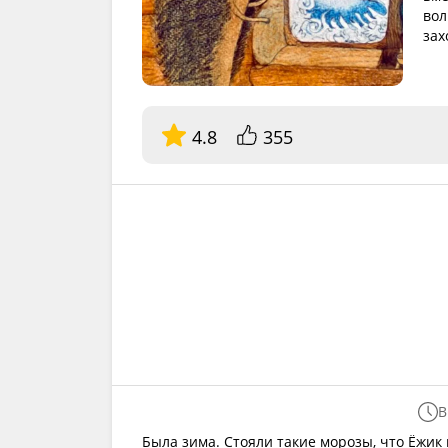
вол
зах
4.8
355
В
Была зима. Стояли такие морозы, что Ёжик 