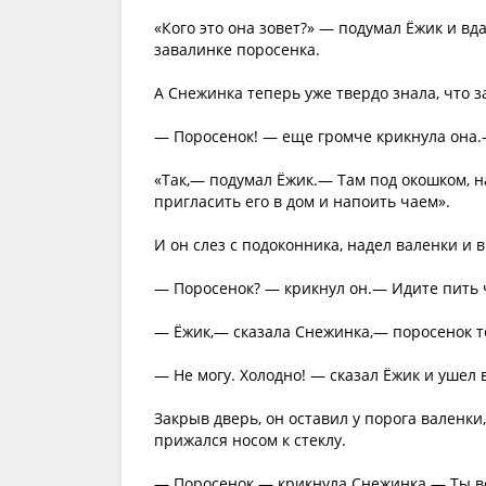
«Кого это она зовет?» — подумал Ёжик и вд
завалинке поросенка.
А Снежинка теперь уже твердо знала, что 
— Поросенок! — еще громче крикнула она.—
«Так,— подумал Ёжик.— Там под окошком, н
пригласить его в дом и напоить чаем».
И он слез с подоконника, надел валенки и 
— Поросенок? — крикнул он.— Идите пить 
— Ёжик,— сказала Снежинка,— поросенок то
— Не могу. Холодно! — сказал Ёжик и ушел 
Закрыв дверь, он оставил у порога валенки
прижался носом к стеклу.
— Поросенок — крикнула Снежинка.— Ты в