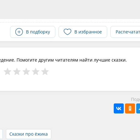
В подборку
В избранное
Распечата
едение. Помогите другим читателям найти лучшие сказки.
Под
Сказки про ёжика