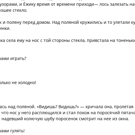
узорами, и Ёжику время от времени приходи— лось залезать на
зшее стекло.
ек и поляну перед домом. Над поляной кружились и то улетали к
инки.
ка села ему на нос с той стороны стекла, привстала на тоненьк
нами играть?
лько не холодно!
лась над поляной. «Видишь? Видишь?» — кричала она, пролетая
, что нос у него расплющился и стал похож на поросячий пятачо
 а надевший колючую шубу поросенок смотрит на нее из окна.
ами гулять!