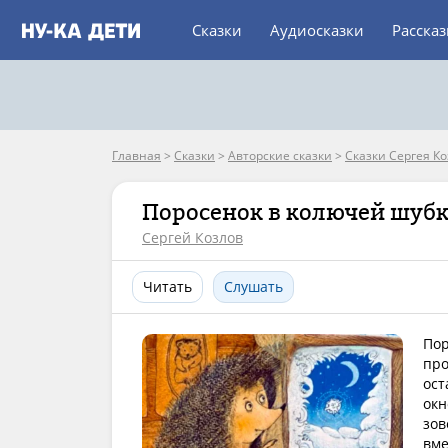
Сказки
Аудиосказки
Расска
Главная
>
Сказки
>
Авторские сказки
>
Сказки Сергея К
Поросенок в колючей шуб
Сергей Козлов
Читать
Слушать
Пор
про
ост
окн
зов
вме