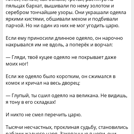
пяльцах бархат, вышивали по нему золотом и
серебром тончайшие узоры. Они украшали одеяла
яркими кистями, обшивали мехом и подбивали
парчой. Но ни один из них не мог угодить царю.
Если ему приносили длинное одеяло, он нарочно
накрывался им не вдоль, а поперёк и ворчал:
— Гляди, твоё куцее одеяло не покрывает даже
моих ног!
Если же одеяло было коротким, он сжимался в
комок и кричал на весь дворец:
— Глупый, ты сшил одеяло на великана. Не видишь,
я тону в его складках!
И никто не смел перечить царю.
Тысячи несчастных, проклиная судьбу, становились
рабами жадного царя. Закованные в цепи, они