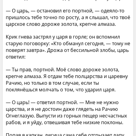
— О царь, — остановил его портной, — одеяло-то
пришлось тебе точно по росту, а я слышал, что твоё
царское слово дороже золота, крепче алмаза.
Крик гнева застрял у царя в горле; он вспомнил
старую поговорку: «Кто обманул сегодня, — тому не
поверят завтра». Дрожа от бессильной злобы, царь
ответил:
— Ты прав, портной. Моё слово дороже золота,
крепче алмаза. Я отдам тебе полцарства и царевну
Рачию, но только в том случае, если ты
поклянёшься молчать о том, что ударил царя.
— О царь! — ответил портной. — Мне не нужно
царства, и я не достоин даже глядеть на Рачию
Огнеглазую. Выпусти из горных пещер несчастных
рабов, и я уйду, отвешивая тебе низкие поклоны.
Попав в капкан, лисица сама себе отгрызает лапу.