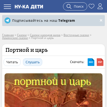
Поиск
Подписывайтесь на наш
Telegram
Главная
>
Сказки
>
Сказки народов мира
>
Восточные сказки
>
Армянские сказки
>
Портной и царь
Портной и царь
Скачать:
Читать
Слушать