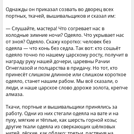
Однажды он приказал созвать во дворец всех
портных, ткачей, вышивальщиков и сказал им:
— Слушайте, мастера! Что согревает нас в
холодные зимние ночи? Одеяло. Что укрывает нас
от зноя? Одеяло. Скажу коротко: человек без
одеяла — что конь без седла. Так вот: кто сошьёт
одеяло точно по нашему царскому росту, получит в
награду руку нашей дочери, царевны Рачии
Огнеглазой и полцарства в придачу. Но тот, кто
принесёт слишком длинное или слишком короткое
одеяло, станет нашим рабом. Мы всё сказали, о
люди, и наше царское слово дороже золота, крепче
алмаза.
Ткачи, портные и вышивальщики принялись за
работу. Одни из них стегали одеяла на вате и на
пуху, мягкие и тёплые, как шерсть горной козы;
другие ткали одеяла из сверкающих шёлковых
нитей, лёгкие, как облако; третьи, растянув на