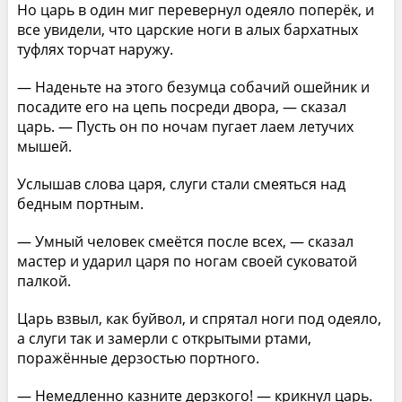
Но царь в один миг перевернул одеяло поперёк, и
все увидели, что царские ноги в алых бархатных
туфлях торчат наружу.
— Наденьте на этого безумца собачий ошейник и
посадите его на цепь посреди двора, — сказал
царь. — Пусть он по ночам пугает лаем летучих
мышей.
Услышав слова царя, слуги стали смеяться над
бедным портным.
— Умный человек смеётся после всех, — сказал
мастер и ударил царя по ногам своей суковатой
палкой.
Царь взвыл, как буйвол, и спрятал ноги под одеяло,
а слуги так и замерли с открытыми ртами,
поражённые дерзостью портного.
— Немедленно казните дерзкого! — крикнул царь.