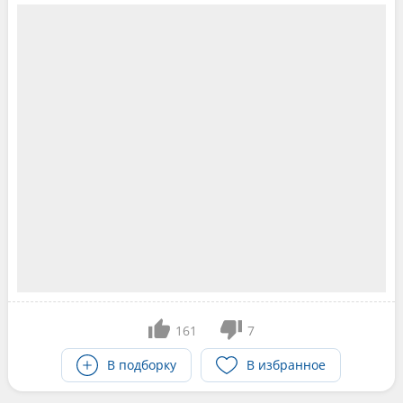
161
7
В подборку
В избранное