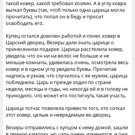
такой ковер, какой требовал хозяин. А в углу ковра
выткал буквы (так, чтоб только одна царица могла
прочитать), что попал он в беду и просит
освободить его.
Купец остался доволен работой и понес ковер в
Царский дворец. Везиры дали знать царице о
принесенном подарке. Царица расстелила ковер,
увидела, что он ни на волос не больше и не
меньше комнаты, удивилась очень, осмотрела весь
ковер и в одном углу увидела буквы. Прочитав
надпись и узнав, что случилось с ее мужем, царица
побледнела. Царь и прежде ходил по стране
недели, месяцы и годы, но никогда ей и в голову не
приходило, что может его постигнуть такая участь.
Царица тотчас повелела привести того, кто соткал
этот ковер, целым и невредимым во дворец.
Везиры отправились с купцом к нему домой, зашли
в темную каморку, но царь очень изменился, и они