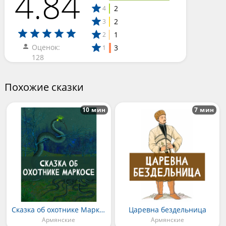
4.84
2
4
2
3
1
2
Оценок:
3
1
128
Похожие сказки
10 мин
7 мин
Сказка об охотнике Маркосе
Царевна бездельница
Армянские
Армянские