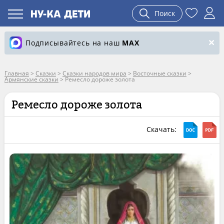
Поиск
Подписывайтесь на наш
MAX
Главная
>
Сказки
>
Сказки народов мира
>
Восточные сказки
>
Армянские сказки
>
Ремесло дороже золота
Ремесло дороже золота
Скачать: