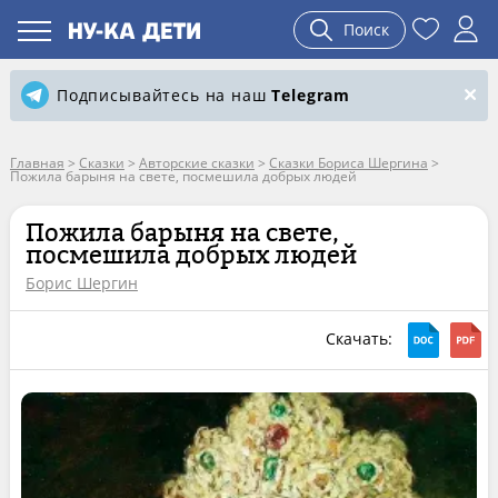
Поиск
Подписывайтесь на наш
Telegram
Главная
>
Сказки
>
Авторские сказки
>
Сказки Бориса Шергина
>
Пожила барыня на свете, посмешила добрых людей
Пожила барыня на свете,
посмешила добрых людей
Борис Шергин
Скачать: