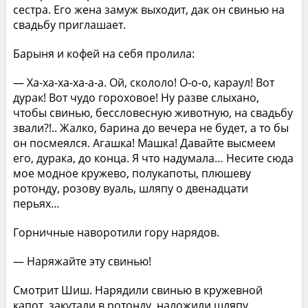
сестра. Его жена замуж выходит, дак он свинью на
свадьбу приглашает.
Барыня и кофей на себя пролила:
— Ха-ха-ха-ха-а-а. Ой, скололо! О-о-о, караул! Вот
дурак! Вот чудо гороховое! Ну разве слыхано,
чтобы свинью, бессловесную животную, на свадьбу
звали?!.. Жалко, барина до вечера не будет, а то бы
он посмеялся. Агашка! Машка! Давайте высмеем
его, дурака, до конца. Я что надумала… Несите сюда
мое модное кружево, полукапоты, плюшеву
ротонду, розову вуаль, шляпу о двенадцати
перьях…
Горничные наворотили гору нарядов.
— Наряжайте эту свинью!
Смотрит Шиш. Нарядили свинью в кружевной
капот, закутали в ротонду, наложили шляпу,