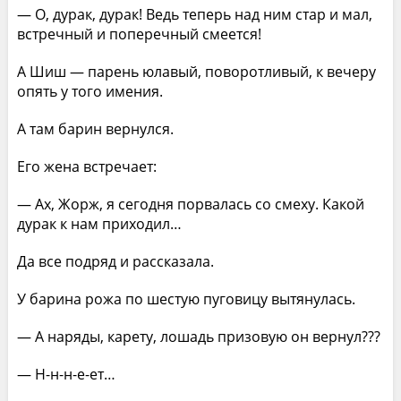
— О, дурак, дурак! Ведь теперь над ним стар и мал,
встречный и поперечный смеется!
А Шиш — парень юлавый, поворотливый, к вечеру
опять у того имения.
А там барин вернулся.
Его жена встречает:
— Ах, Жорж, я сегодня порвалась со смеху. Какой
дурак к нам приходил…
Да все подряд и рассказала.
У барина рожа по шестую пуговицу вытянулась.
— А наряды, карету, лошадь призовую он вернул???
— Н-н-н-е-ет…