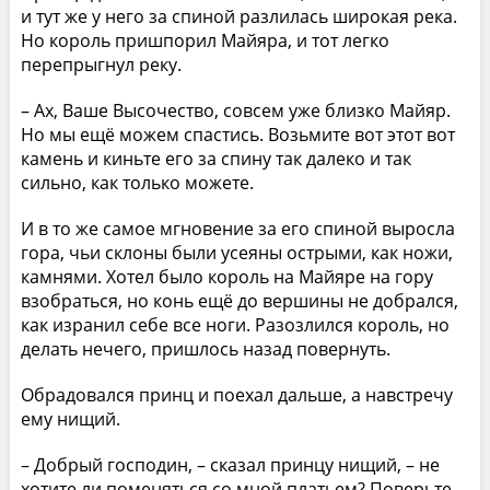
и тут же у него за спиной разлилась широкая река.
Но король пришпорил Майяра, и тот легко
перепрыгнул реку.
– Ах, Ваше Высочество, совсем уже близко Майяр.
Но мы ещё можем спастись. Возьмите вот этот вот
камень и киньте его за спину так далеко и так
сильно, как только можете.
И в то же самое мгновение за его спиной выросла
гора, чьи склоны были усеяны острыми, как ножи,
камнями. Хотел было король на Майяре на гору
взобраться, но конь ещё до вершины не добрался,
как изранил себе все ноги. Разозлился король, но
делать нечего, пришлось назад повернуть.
Обрадовался принц и поехал дальше, а навстречу
ему нищий.
– Добрый господин, – сказал принцу нищий, – не
хотите ли поменяться со мной платьем? Поверьте,