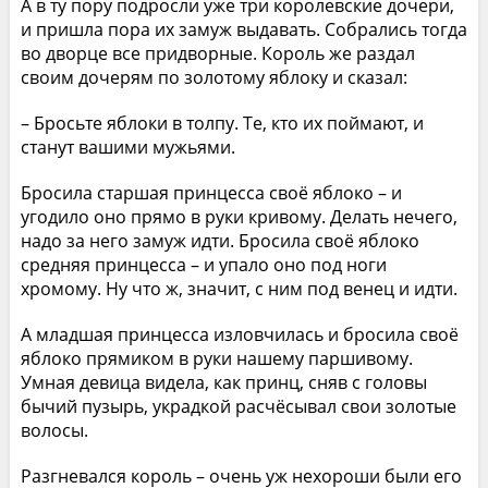
А в ту пору подросли уже три королевские дочери,
и пришла пора их замуж выдавать. Собрались тогда
во дворце все придворные. Король же раздал
своим дочерям по золотому яблоку и сказал:
– Бросьте яблоки в толпу. Те, кто их поймают, и
станут вашими мужьями.
Бросила старшая принцесса своё яблоко – и
угодило оно прямо в руки кривому. Делать нечего,
надо за него замуж идти. Бросила своё яблоко
средняя принцесса – и упало оно под ноги
хромому. Ну что ж, значит, с ним под венец и идти.
А младшая принцесса изловчилась и бросила своё
яблоко прямиком в руки нашему паршивому.
Умная девица видела, как принц, сняв с головы
бычий пузырь, украдкой расчёсывал свои золотые
волосы.
Разгневался король – очень уж нехороши были его