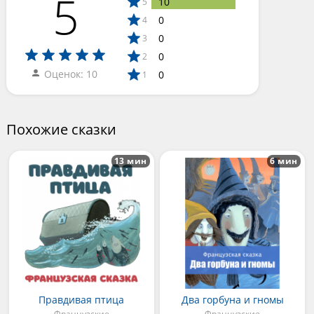
5
10
5
0
4
0
3
0
2
Оценок: 10
0
1
Похожие сказки
13 мин
6 мин
Правдивая птица
Два горбуна и гномы
Французские
Французские