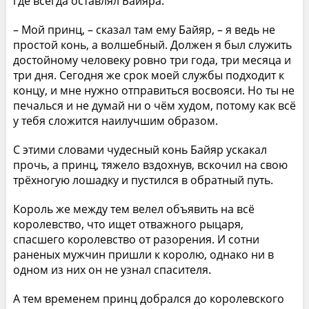
где всегда оставлял Байяра.
– Мой принц, – сказал там ему Байяр, – я ведь не
простой конь, а волшебный. Должен я был служить
достойному человеку ровно три года, три месяца и
три дня. Сегодня же срок моей службы подходит к
концу, и мне нужно отправиться восвояси. Но ты не
печалься и не думай ни о чём худом, потому как всё
у тебя сложится наилучшим образом.
С этими словами чудесный конь Байяр ускакал
прочь, а принц, тяжело вздохнув, вскочил на свою
трёхногую лошадку и пустился в обратный путь.
Король же между тем велел объявить на всё
королевство, что ищет отважного рыцаря,
спасшего королевство от разорения. И сотни
раненых мужчин пришли к королю, однако ни в
одном из них он не узнал спасителя.
А тем временем принц добрался до королевского