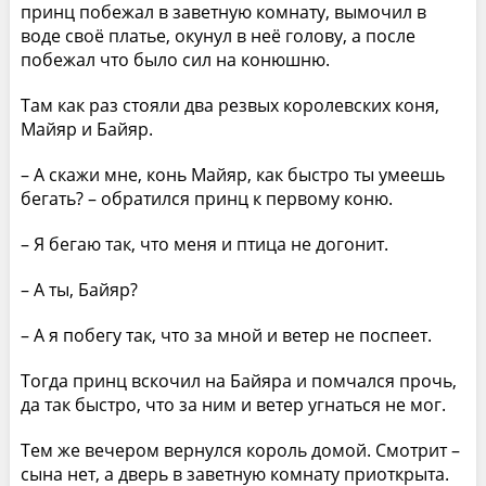
принц побежал в заветную комнату, вымочил в
воде своё платье, окунул в неё голову, а после
побежал что было сил на конюшню.
Там как раз стояли два резвых королевских коня,
Майяр и Байяр.
– А скажи мне, конь Майяр, как быстро ты умеешь
бегать? – обратился принц к первому коню.
– Я бегаю так, что меня и птица не догонит.
– А ты, Байяр?
– А я побегу так, что за мной и ветер не поспеет.
Тогда принц вскочил на Байяра и помчался прочь,
да так быстро, что за ним и ветер угнаться не мог.
Тем же вечером вернулся король домой. Смотрит –
сына нет, а дверь в заветную комнату приоткрыта.