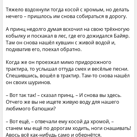
Тяжело вздохнули тогда косой с хромым, но делать
нечего – пришлось им снова собираться в дорогу.
А принц недолго думая вскочил на свою трёхногую
кобылку и поскакал в лес, где его дожидался Байяр.
Там он снова нашёл кувшин с живой водой и,
подхватив его, поехал обратно.
Когда же он проезжал мимо придорожного
трактира, то услышал оттуда смех и весёлые песни.
Спешившись, вошёл в трактир. Там-то снова нашёл
он своих шуринов.
– Вот так так! – сказал принц. – И снова вы здесь.
Отчего же вы не ищете живую воду для нашего
любимого батюшки?
– Вот ещё, – отвечали ему косой да хромой, –
станем мы ещё по дорогам ходить, ноги снашивать!
Авось всё как-нибудь само и обернётся.