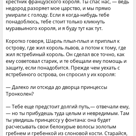
крестник французского короля. Ты спас нас, — ведь
недород разоряет мое царство, и мы прямо
умирали с голоду. Если я когда-нибудь тебе
понадоблюсь, тебе стоит только кликнуть
муравьиного короля, и я буду тут как тут.
Коротко говоря, Шарль плыл-плыл и приплыл к
острову, где жил король львов, а потом к тому, где
жил ястребиный король. Он сделал все точно, как
ему советовал старик, и те обещали ему помощь и
защиту, если понадобится. Прежде чем уехать с
ястребиного острова, он спросил у их короля:
— Далеко ли отсюда до дворца принцессы
Тронколен?
— Тебе еще предстоит долгий путь,— отвечали ему,
— но ты прибудешь туда целым и невредимым. Там
ты увидишь принцессу у фонтана: она будет
расчесывать свои белокурые волосы золотым
гребнем и гребенкой из слоновой кости. Старайся,