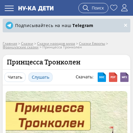
Поиск
Подписывайтесь на наш
Telegram
Главная
>
Сказки
>
Сказки народов мира
>
Сказки Европы
>
Французские сказки
>
Принцесса Тронколен
Принцесса Тронколен
Скачать:
Читать
Слушать