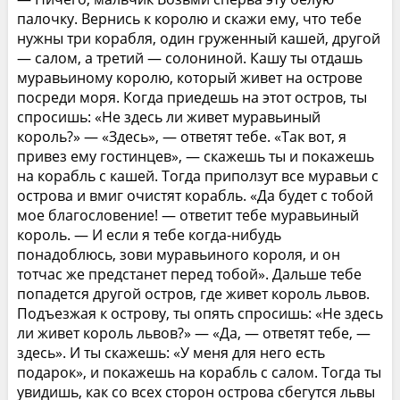
палочку. Вернись к королю и скажи ему, что тебе
нужны три корабля, один груженный кашей, другой
— салом, а третий — солониной. Кашу ты отдашь
муравьиному королю, который живет на острове
посреди моря. Когда приедешь на этот остров, ты
спросишь: «Не здесь ли живет муравьиный
король?» — «Здесь», — ответят тебе. «Так вот, я
привез ему гостинцев», — скажешь ты и покажешь
на корабль с кашей. Тогда приползут все муравьи с
острова и вмиг очистят корабль. «Да будет с тобой
мое благословение! — ответит тебе муравьиный
король. — И если я тебе когда-нибудь
понадоблюсь, зови муравьиного короля, и он
тотчас же предстанет перед тобой». Дальше тебе
попадется другой остров, где живет король львов.
Подъезжая к острову, ты опять спросишь: «Не здесь
ли живет король львов?» — «Да, — ответят тебе, —
здесь». И ты скажешь: «У меня для него есть
подарок», и покажешь на корабль с салом. Тогда ты
увидишь, как со всех сторон острова сбегутся львы