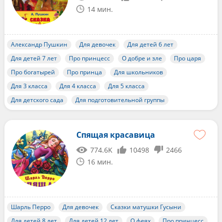
14 мин.
Александр Пушкин
Для девочек
Для детей 6 лет
Для детей 7 лет
Про принцесс
О добре и зле
Про царя
Про богатырей
Про принца
Для школьников
Для 3 класса
Для 4 класса
Для 5 класса
Для детского сада
Для подготовительной группы
Спящая красавица
774.6K
10498
2466
16 мин.
Шарль Перро
Для девочек
Сказки матушки Гусыни
Для детей 8 лет
Для детей 12 лет
О феях
Про принцесс