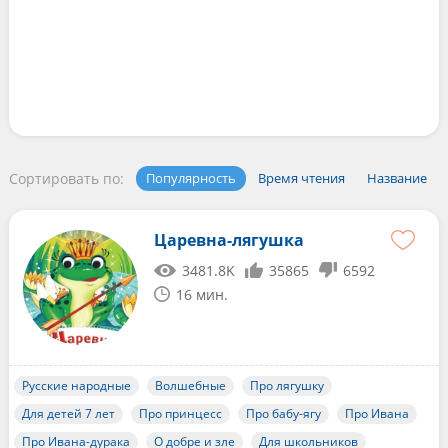
Сортировать по:
Популярность
Время чтения
Название
Царевна-лягушка
3481.8K
35865
6592
16 мин.
Русские народные
Волшебные
Про лягушку
Для детей 7 лет
Про принцесс
Про бабу-ягу
Про Ивана
Про Ивана-дурака
О добре и зле
Для школьников