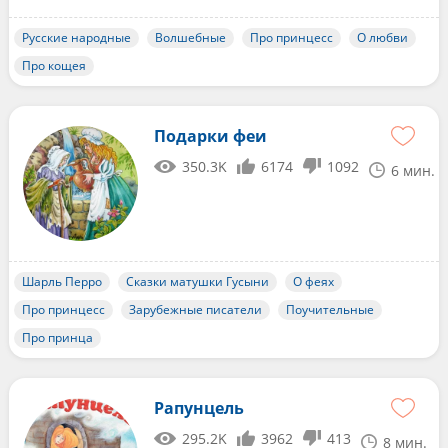
Русские народные
Волшебные
Про принцесс
О любви
Про кощея
Подарки феи
350.3K
6174
1092
6 мин.
Шарль Перро
Сказки матушки Гусыни
О феях
Про принцесс
Зарубежные писатели
Поучительные
Про принца
Рапунцель
295.2K
3962
413
8 мин.