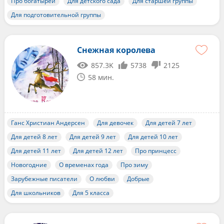
Про богатырей
Для детского сада
Для старшей группы
Для подготовительной группы
Снежная королева
857.3K
5738
2125
58 мин.
Ганс Христиан Андерсен
Для девочек
Для детей 7 лет
Для детей 8 лет
Для детей 9 лет
Для детей 10 лет
Для детей 11 лет
Для детей 12 лет
Про принцесс
Новогодние
О временах года
Про зиму
Зарубежные писатели
О любви
Добрые
Для школьников
Для 5 класса