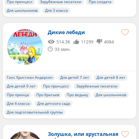
Про принцесс
Зарубежные писатели
Про солдата
Для школьников
Для 3 класса
Дикие лебеди
514.3K
11299
4084
33 мин.
Ганс Христиан Андерсен
Для детей 7 лет
Для детей 8 лет
Для детей 9 лет
Про принцесс
Зарубежные писатели
Про принца
Про братьев
Про ведьму
Для школьников
Для 4 класса
Для детского сада
Для подготовительной группы
Золушка, или хрустальная