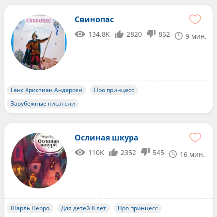
Свинопас
134.8K
2820
852
9 мин.
Ганс Христиан Андерсен
Про принцесс
Зарубежные писатели
Ослиная шкура
110K
2352
545
16 мин.
Шарль Перро
Для детей 8 лет
Про принцесс