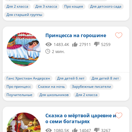
Для 2 класса
Для 3 класса
Про кощея
Для детского сада
Для старшей группы
Принцесса на горошине
1483.4K
27911
5259
2 мин.
Ганс Христиан Андерсен
Для детей 6 лет
Для детей 8 лет
Про принцесс
Сказки на ночь
Зарубежные писатели
Поучительные
Для школьников
Для 2 класса
Сказка о мёртвой царевне и
о семи богатырях
1080.5K
14047
3267