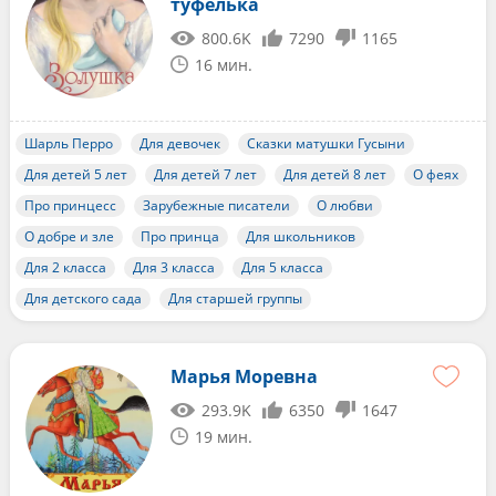
туфелька
800.6K
7290
1165
16 мин.
Шарль Перро
Для девочек
Сказки матушки Гусыни
Для детей 5 лет
Для детей 7 лет
Для детей 8 лет
О феях
Про принцесс
Зарубежные писатели
О любви
О добре и зле
Про принца
Для школьников
Для 2 класса
Для 3 класса
Для 5 класса
Для детского сада
Для старшей группы
Марья Моревна
293.9K
6350
1647
19 мин.