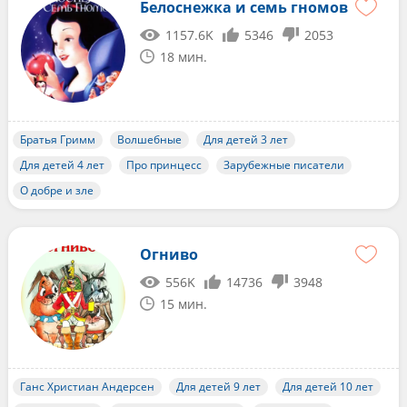
Белоснежка и семь гномов
1157.6K
5346
2053
18 мин.
Братья Гримм
Волшебные
Для детей 3 лет
Для детей 4 лет
Про принцесс
Зарубежные писатели
О добре и зле
Огниво
556K
14736
3948
15 мин.
Ганс Христиан Андерсен
Для детей 9 лет
Для детей 10 лет