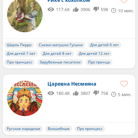
Рике с хохолком
117.6K
3906
598
10 мин.
Шарль Перро
Сказки матушки Гусыни
Для детей 6 лет
Для детей 7 лет
Для детей 8 лет
Для детей 12 лет
Про принцесс
Зарубежные писатели
Про принца
Царевна Несмеяна
180.4K
3807
758
5 мин.
Русские народные
Волшебные
Про принцесс