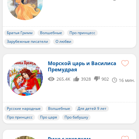
Братья Гримм
Волшебные
Про принцесс
Зарубежные писатели
О любви
Морской царь и Василиса
Премудрая
265.4K
3928
902
16 мин.
Русские народные
Волшебные
Для детей 9 лет
Про принцесс
Про царя
Про бабушку