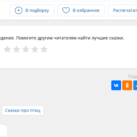
В подборку
В избранное
Распечата
едение. Помогите другим читателям найти лучшие сказки.
Под
Сказки про птиц