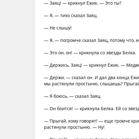
— Заяц! — крикнул Ёжик. — Это ты?
— Я, — тихо сказал Заяц.
— Не слышу!
— Я, — погромче сказал Заяц, потому что, е
— Это он, он! — крикнула со звезды Белка.
— Держись, Заяц! — крикнул Ёжик. — Медве
— Держи, — сказал он. И дал два конца Ёж
мы растянули простыню, слышишь? Прыгай
— Я боюсь, — сказал Заяц.
— Он боится! — крикнула Белка. Ей со зве
— Прыгай, кому говорят! — еще громче крик
растянули простыню. — Ну!