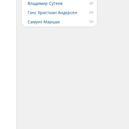
Владимир Сутеев
Ганс Христиан Андерсен
Самуил Маршак