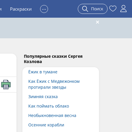
...
и
Раскраски
Поиск
Популярные сказки Сергея
Козлова
Ёжик в тумане
Как Ёжик с Медвежонком
протирали звезды
Зимняя сказка
Как поймать облако
Необыкновенная весна
Осенние корабли