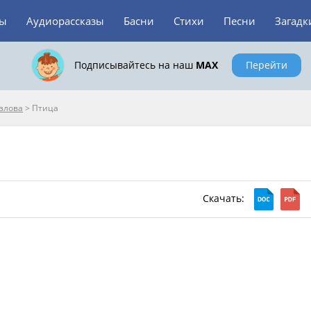
зы
Аудиорассказы
Басни
Стихи
Песни
Загадк
Подписывайтесь на наш
MAX
Перейти
озлова
>
Птица
Скачать: