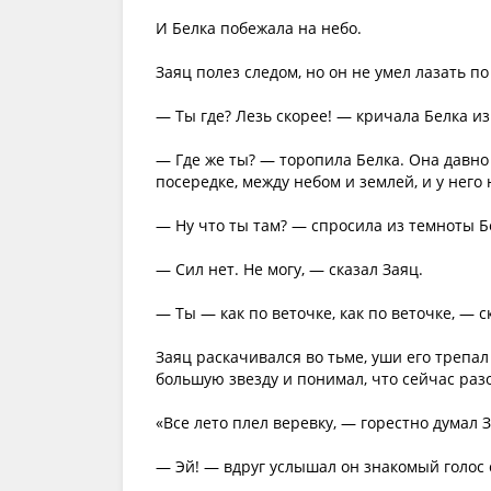
И Белка побежала на небо.
Заяц полез следом, но он не умел лазать по
— Ты где? Лезь скорее! — кричала Белка из 
— Где же ты? — торопила Белка. Она давно 
посередке, между небом и землей, и у него
— Ну что ты там? — спросила из темноты Б
— Сил нет. Не могу, — сказал Заяц.
— Ты — как по веточке, как по веточке, — с
Заяц раскачивался во тьме, уши его трепал
большую звезду и понимал, что сейчас раз
«Все лето плел веревку, — горестно думал 
— Эй! — вдруг услышал он знакомый голос с