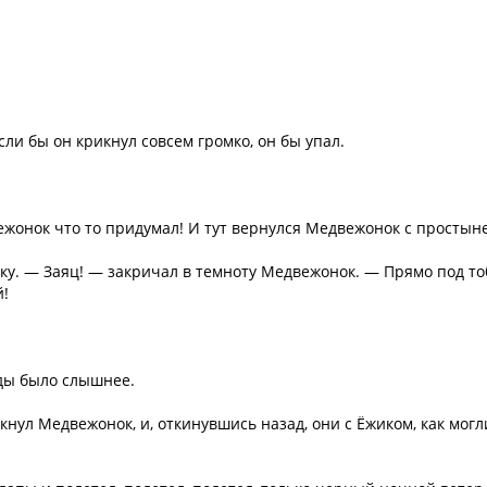
сли бы он крикнул совсем громко, он бы упал.
жонок что то придумал! И тут вернулся Медвежонок с простын
ику. — Заяц! — закричал в темноту Медвежонок. — Прямо под т
!
зды было слышнее.
нул Медвежонок, и, откинувшись назад, они с Ёжиком, как могл