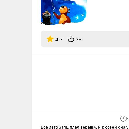
4.7
28
В
Все лето Заяц плел веревку, и к осени она у