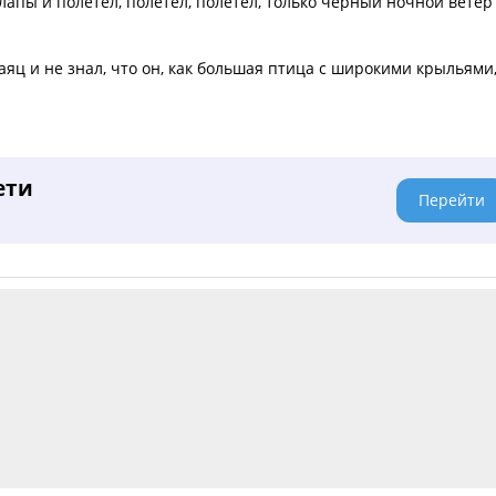
лапы и полетел, полетел, полетел, только черный ночной ветер
аяц и не знал, что он, как большая птица с широкими крыльями
ети
Перейти