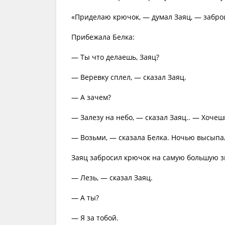
«Приделаю крючок, — думал Заяц, — забро
Прибежала Белка:
— Ты что делаешь, Заяц?
— Веревку сплел, — сказал Заяц.
— А зачем?
— Залезу на небо, — сказал Заяц.. — Хочешь
— Возьми, — сказала Белка. Ночью высыпа
Заяц забросил крючок на самую большую зв
— Лезь, — сказал Заяц.
— А ты?
— Я за тобой.