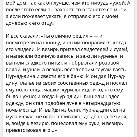
мой дом, так как он лучше, чем кто-нибудь чужой. А
после этого если он захочет, то останется со мной,
а если пожелает уехать, я отправлю его с моей
дочерью к его отцу».
И все сказали: «Ты отлично решил!» — и
посмотрели на юношу, и он им понравился, когда
его увидели. И везирь призвал свидетелей и судей,
и написали брачную запись, и зажгли куренья, и
выпили сладкого питья, и побрызгали розовой
водой, и ушли, а везирь велел своим слугам взять
Нур-ад-дина и свести его в баню. И он дал Нур-ад-
дину платье из своих собственных одежд и послал
ему полотенца, чашки, курильницы и то, что ему
было нужно; и когда Нур-ад-дин вышел и надел
одежду, он стал подобен луне в четырнадцатую
ночь месяца. И, выйдя из бани, Нур-ад-дин сел на
мула и ехал, не останавливаясь, до дворца везиря,
и, войдя к везирю, поцеловал ему руки, и везирь
приветствовал его…»