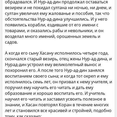
обрадовался. И Нур-ад-дин продолжал оставаться
везирем и не покидал султана ни ночью, ни днем, и
султан увеличил ему жалованье и пособия, так что
обстоятельства Нур-ад-дина улучшились. И у него
появились корабли, ездившие от его имени с
товарами, и оказались рабы и невольники, и он
возделал много имений, орошенных земель и
садов.
А когда его сыну Хасану исполнилось четыре года,
скончался старый везирь, отец жены Нур-ад-дина, и
Нурад-дин устроил ему великолепный вынос и
похоронил его. А после того Нур-ад-дин занялся
воспитанием своего сына; и когда тот окреп и ему
исполнилось семь лет, он призвал к нему учителя, и
поручил ему научить его читать и дать ему
образование и хорошо воспитать его. И учитель
научил его читать и заставил усвоить полезное в
знании, и Хасан повторял Коран в течение многих
лет и становился все красивей и стройней, подобно
тому, как сказано: