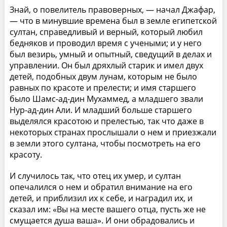
Знай, о повелитель правоверных, — начал Джафар,
— что в минувшие времена был в земле египетской
султан, справедливый и верный, который любил
бедняков и проводил время с учеными; и у него
был везирь, умный и опытный, сведущий в делах и
управлении. Он был дряхлый старик и имел двух
детей, подобных двум лунам, которым не было
равных по красоте и прелести; и имя старшего
было Шамс-ад-дин Мухаммед, а младшего звали
Нур-ад-дин Али. И младший больше старшего
выделялся красотою и прелестью, так что даже в
некоторых странах прослышали о нем и приезжали
в земли этого султана, чтобы посмотреть на его
красоту.
И случилось так, что отец их умер, и султан
опечалился о нем и обратил внимание на его
детей, и приблизил их к себе, и наградил их, и
сказал им: «Вы на месте вашего отца, пусть же не
смущается душа ваша». И они обрадовались и