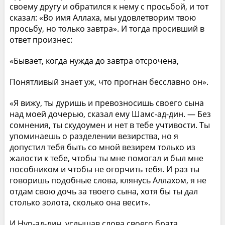
своему другу и обратился к нему с просьбой, и тот
сказал: «Во имя Аллаха, мы удовлетворим твою
просьбу, но только завтра». И тогда просивший в
ответ произнес:
«Бывает, когда нужда до завтра отсрочена,
Понятливый знает уж, что прогнан бесславно он».
«Я вижу, ты дуришь и превозносишь своего сына
над моей дочерью, сказал ему Шамс-ад-дин. — Без
сомнения, ты скудоумен и нет в тебе учтивости. Ты
упоминаешь о разделении везирства, но я
допустил тебя быть со мной везирем только из
жалости к тебе, чтобы ты мне помогал и был мне
пособником и чтобы не огорчить тебя. И раз ты
говоришь подобные слова, клянусь Аллахом, я не
отдам свою дочь за твоего сына, хотя бы ты дал
столько золота, сколько она весит».
И Нур-ад-дин, услышав слова своего брата,