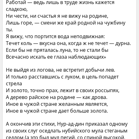
Работай — ведь лишь в труде жизнь кажется
сладкою,
Ни чести, ни счастья я не вижу на родине,
Лишь горе, — смени же край родной на чужбину
ты.
Я вижу, что портится вода неподвижная:
Течет коль — вкусна она, когда ж не течет — дурна.
Если бы не пряталась луна, то не стали бы
Всечасно искать ее глаза наблюдающих»
Не выйдя из логова, не встретит добычи лев.
И только расставшись с луком, в цель попадет
стрела
И золото, точно прах, лежит в своих россыпях,
А дерево райское на родине — как дрова.
Иное в чужой стране желанным является,
Иное в чужой стране дает больше золота.
А окончив эти стихи, Нур-ад-дин приказал одному
из своих слуг оседлать нубийского мула стеганым
седлом (а это был мул пегий, со спиной высокой,