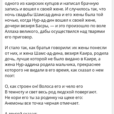
одного из каирских купцов и написал брачную
запись и вошел к своей жене. И случилось так, что
ночь свадьбы Шамсад-дина и его жены была той
ночью, когда Нур-ад-дин вошел к своей жене,
дочери везиря Басры, — и это произошло по воле
Аллаха великого, дабы осуществился над тварями
его приговор.
И стало так, как братья говорили: их жены понесли
от них, и жена Шамс-ад-дина, везиря Каира, родила
дочь, лучше которой не было видано в Каире, а
жена Нур-аддина родила мальчика, прекраснее
которого не видали в его время, как сказал о нем
поэт:
О, как строен он! Волоса его и чело его
В темноту и свет весь род людской повергают.
Не кори его ты за родинку на щеке его:
Анемоны все точка черная отмечает.
А другой сказал: