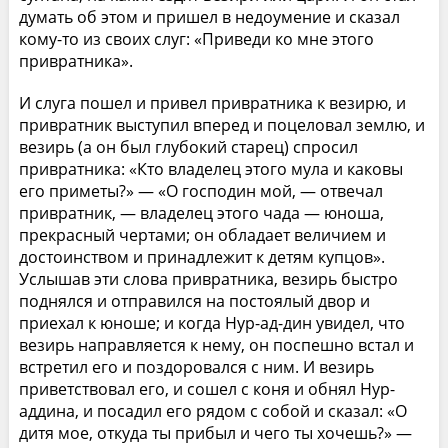
думать об этом и пришел в недоумение и сказал
кому-то из своих слуг: «Приведи ко мне этого
привратника».
И слуга пошел и привел привратника к везирю, и
привратник выступил вперед и поцеловал землю, и
везирь (а он был глубокий старец) спросил
привратника: «Кто владелец этого мула и каковы
его приметы?» — «О господин мой, — отвечал
привратник, — владелец этого чада — юноша,
прекрасный чертами; он обладает величием и
достоинством и принадлежит к детям купцов».
Услышав эти слова привратника, везирь быстро
поднялся и отправился на постоялый двор и
приехал к юноше; и когда Нур-ад-дин увидел, что
везирь направляется к нему, он поспешно встал и
встретил его и поздоровался с ним. И везирь
приветствовал его, и сошел с коня и обнял Нур-
аддина, и посадил его рядом с собой и сказал: «О
дитя мое, откуда ты прибыл и чего ты хочешь?» —