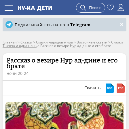
Поиск
Подписывайтесь на наш
Telegram
Главная
>
Сказки
>
Сказки народов мира
>
Восточные сказки
>
Сказки
Тысяча и одна ночь
>
Рассказ о везире Нур ад-дине и его брате
Рассказ о везире Нур ад-дине и его
брате
ночи 20-24
Скачать: