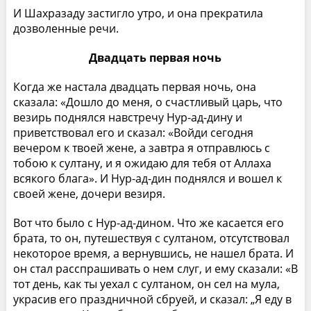
И Шахразаду застигло утро, и она прекратила
дозволенные речи.
Двадцать первая ночь
Когда же настала двадцать первая ночь, она
сказала: «Дошло до меня, о счастливый царь, что
везирь поднялся навстречу Нур-ад-дину и
приветствовал его и сказал: «Войди сегодня
вечером к твоей жене, а завтра я отправлюсь с
тобою к султану, и я ожидаю для тебя от Аллаха
всякого блага». И Нур-ад-дин поднялся и вошел к
своей жене, дочери везиря.
Вот что было с Нур-ад-дином. Что же касается его
брата, то он, путешествуя с султаном, отсутствовал
некоторое время, а вернувшись, не нашел брата. И
он стал расспрашивать о нем слуг, и ему сказали: «В
тот день, как ты уехал с султаном, он сел на мула,
украсив его праздничной сбруей, и сказал: „Я еду в