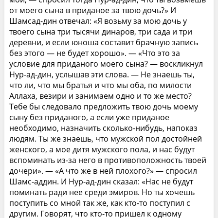
от моего сына в приданое за твою дочь?» И
Шамсад-дин отвечал: «Я возьму за мою дочь у
твоего сына три тысячи динаров, три сада и три
деревни, и если юноша составит брачную запись
без этого — не будет хорошо». — «Что это за
условие для приданого моего сына? — воскликнул
Нур-ад-дин, услышав эти слова. — Не знаешь ты,
что ли, что мы братья и что мы оба, по милости
Аллаха, везири и занимаем одно и то же место?
Тебе бы следовало предложить твою дочь моему
сыну без приданого, а если уже приданое
необходимо, назначить сколько-нибудь, напоказ
людям. Ты же знаешь, что мужской пол достойней
женского, а мое дитя мужского пола, и нас будут
вспоминать из-за него в противоположность твоей
дочери». — «А что же в ней плохого?» — спросил
Шамс-аддин. И Нур-ад-дин сказал: «Нас не будут
поминать ради нее среди эмиров. Но ты хочешь
поступить со мной так же, как кто-то поступил с
другим. Говорят, что кто-то пришел к одному