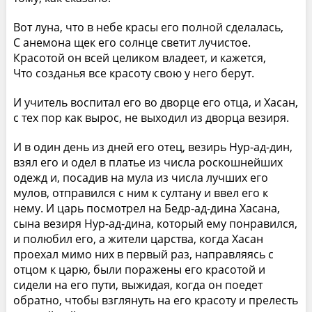
Вот луна, что в небе красы его полной сделалась,
С анемона щек его солнце светит лучистое.
Красотой он всей целиком владеет, и кажется,
Что созданья все красоту свою у него берут.
И учитель воспитал его во дворце его отца, и Хасан,
с тех пор как вырос, не выходил из дворца везиря.
И в один день из дней его отец, везирь Нур-ад-дин,
взял его и одел в платье из числа роскошнейших
одежд и, посадив на мула из числа лучших его
мулов, отправился с ним к султану и ввел его к
нему. И царь посмотрел на Бедр-ад-дина Хасана,
сына везиря Нур-ад-дина, который ему понравился,
и полюбил его, а жители царства, когда Хасан
проехал мимо них в первый раз, направляясь с
отцом к царю, были поражены его красотой и
сидели на его пути, выжидая, когда он поедет
обратно, чтобы взглянуть на его красоту и прелесть