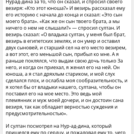
Нурад-дина за то, что он сказал, и спросил своего
везиря: «Кто этот юноша?» И везирь рассказал ему
его историю с начала до конца и сказал: «Это сын
моего брата». «Как же он сын твоего брата, а мы
ничего о нем не слышали?» — спросил султан. И
везирь сказал: «О владыка султан, у меня был брат,
везирь в египетских землях, и он умер и оставил
двух сыновей, и старший сел на его место везирем,
а вот этот, его меньшой сын, прибыл ко мне. А я
раньше поклялся, что выдам свою дочь только За
него, и когда он приехал, я женил его на ней. Он
юноша, а я стал дряхлым стариком, и мой слух
сделался плох, и ослабла моя сообразительность, и
я хотел бы от владыки нашего, султана, чтобы он
поставил его на мое место. Это ведь мой
племянник и муж моей дочери, и он достоин сана
везиря, так как обладает верностью суждения и
предусмотрительностью».
И султан посмотрел на Нур-ад-дина, который
пришелся ему по сердцу, и пожаловал ему то, чего