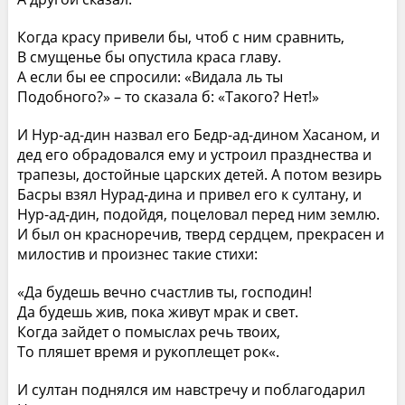
Когда красу привели бы, чтоб с ним сравнить,
В смущенье бы опустила краса главу.
А если бы ее спросили: «Видала ль ты
Подобного?» – то сказала б: «Такого? Нет!»
И Нур-ад-дин назвал его Бедр-ад-дином Хасаном, и
дед его обрадовался ему и устроил празднества и
трапезы, достойные царских детей. А потом везирь
Басры взял Нурад-дина и привел его к султану, и
Нур-ад-дин, подойдя, поцеловал перед ним землю.
И был он красноречив, тверд сердцем, прекрасен и
милостив и произнес такие стихи:
«Да будешь вечно счастлив ты, господин!
Да будешь жив, пока живут мрак и свет.
Когда зайдет о помыслах речь твоих,
То пляшет время и рукоплещет рок«.
И султан поднялся им навстречу и поблагодарил