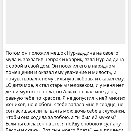
Потом он положил мешок Нур-ад-дина на своего
мула и, захватив чепрак и коврик, взял Нур-ад-дина
с собой в свой дом. Он поселил его в нарядном
помещении и оказал ему уважение и милость, и
почувствовал к нему сильную любовь, и сказал ему:
«О дитя мое, я стал старым человеком, и у меня нет
детей мужского пола, но Аллах послал мне дочь,
равную тебе по красоте. Я не допустил к ней многих
женихов, но любовь к тебе запала мне в сердце; не
согласишься ли ты взять мою дочь себе в служанки,
чтобы она ходила за тобою, а ты был ей мужем?
Если ты согласен на это, я пойду с тобою к султану
Басры и скажу: „Вот сын моего брата“, — и приведу