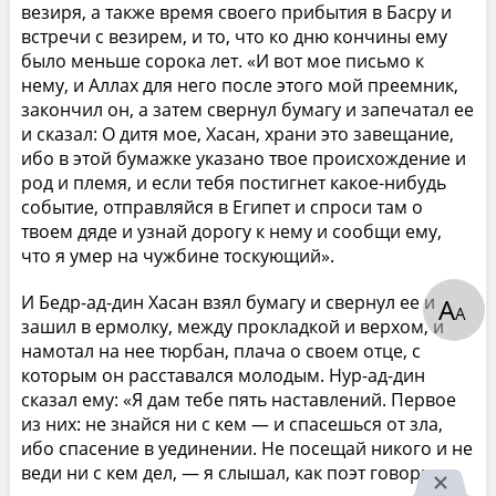
везиря, а также время своего прибытия в Басру и
встречи с везирем, и то, что ко дню кончины ему
было меньше сорока лет. «И вот мое письмо к
нему, и Аллах для него после этого мой преемник,
закончил он, а затем свернул бумагу и запечатал ее
и сказал: О дитя мое, Хасан, храни это завещание,
ибо в этой бумажке указано твое происхождение и
род и племя, и если тебя постигнет какое-нибудь
событие, отправляйся в Египет и спроси там о
твоем дяде и узнай дорогу к нему и сообщи ему,
что я умер на чужбине тоскующий».
И Бедр-ад-дин Хасан взял бумагу и свернул ее и
А
А
зашил в ермолку, между прокладкой и верхом, и
намотал на нее тюрбан, плача о своем отце, с
которым он расставался молодым. Нур-ад-дин
сказал ему: «Я дам тебе пять наставлений. Первое
из них: не знайся ни с кем — и спасешься от зла,
ибо спасение в уединении. Не посещай никого и не
веди ни с кем дел, — я слышал, как поэт говорил: