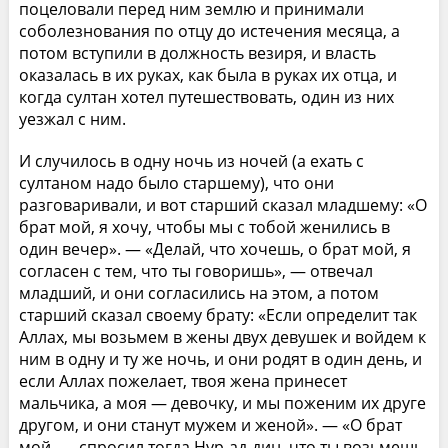
поцеловали перед ним землю и принимали
соболезнования по отцу до истечения месяца, а
потом вступили в должность везиря, и власть
оказалась в их руках, как была в руках их отца, и
когда султан хотел путешествовать, один из них
уезжал с ним.
И случилось в одну ночь из ночей (а ехать с
султаном надо было старшему), что они
разговаривали, и вот старший сказал младшему: «О
брат мой, я хочу, чтобы мы с тобой женились в
один вечер». — «Делай, что хочешь, о брат мой, я
согласен с тем, что ты говоришь», — отвечал
младший, и они согласились на этом, а потом
старший сказал своему брату: «Если определит так
Аллах, мы возьмем в жены двух девушек и войдем к
ним в одну и ту же ночь, и они родят в один день, и
если Аллах пожелает, твоя жена принесет
мальчика, а моя — девочку, и мы поженим их друге
другом, и они станут мужем и женой». — «О брат
мой, — спросил тогда Нур-ад-дин, что ты возьмешь