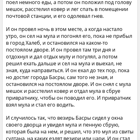
поел немного еды, а потом он положил под голову
мешок, расстелил ковер и лег спать в помещении
почтовой станции, и его одолевал гнев.
И он провел ночь в этом месте, а когда настало
утро, он сел на мула и погонял его, пока не прибыл
в город Халеб, и остановился на каком-то
постоялом дворе. И он провел там три дня и
отдохнул и дал отдых мулу и погулял, а потом
решил ехать дальше и сел на мула и выехал, не
зная, куда направиться. И он ехал до тех пор, пока
но достиг города Басры, сам того не зная, и
остановился на постоялом дворе. И он снял с мула
мешок и расстелил ковер и отдал мула в сбруе
привратнику, чтобы он поводил его. И привратник
взял мула и стал его водить.
И случилось так, что везирь Басры сидел у окна
своего дворца и увидел мула и пенную сбрую,
которая была на нем, и решил, что это мул из свиты
султана, на каких ездят везири или цари. И он стал