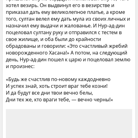
хотел везирь. Он выдвинул его в везирстве и
приказал дать ему великолепное платье, а кроме
того, султан велел ему дать мула из своих личных и
назначил ему выдачи и жалованье. И Нур-ад-дин
поцеловал султану руку и отправился с тестем в
свое жилище, и оба были до крайности
обрадованы и говорили: «Это счастливый жребий
новорожденного Хасана!» А потом, на следующий
день, Нур-ад-дин пошел к царю и поцеловал землю
и произнес:
«Будь же счастлив по-новому каждодневно
И успех знай, хоть строит враг тебе козни!
И да будут все дни твои вечно белы,
Дни тех же, кто враги тебе, — вечно черны!«