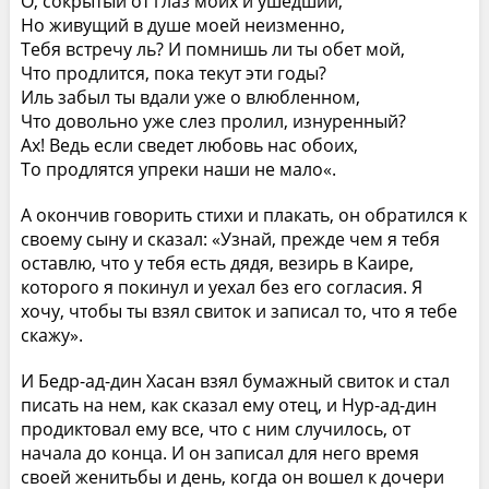
О, сокрытый от глаз моих и ушедший,
Но живущий в душе моей неизменно,
Тебя встречу ль? И помнишь ли ты обет мой,
Что продлится, пока текут эти годы?
Иль забыл ты вдали уже о влюбленном,
Что довольно уже слез пролил, изнуренный?
Ах! Ведь если сведет любовь нас обоих,
То продлятся упреки наши не мало«.
А окончив говорить стихи и плакать, он обратился к
своему сыну и сказал: «Узнай, прежде чем я тебя
оставлю, что у тебя есть дядя, везирь в Каире,
которого я покинул и уехал без его согласия. Я
хочу, чтобы ты взял свиток и записал то, что я тебе
скажу».
И Бедр-ад-дин Хасан взял бумажный свиток и стал
писать на нем, как сказал ему отец, и Нур-ад-дин
продиктовал ему все, что с ним случилось, от
начала до конца. И он записал для него время
своей женитьбы и день, когда он вошел к дочери