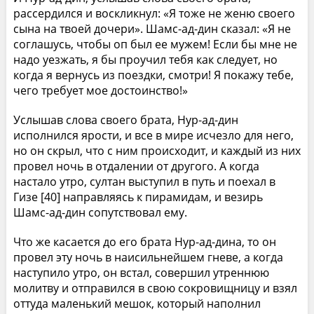
рассердился и воскликнул: «Я тоже не женю своего
сына на твоей дочери». Шамс-ад-дин сказал: «Я не
соглашусь, чтобы оп был ее мужем! Если бы мне не
надо уезжать, я бы проучил тебя как следует, но
когда я вернусь из поездки, смотри! Я покажу тебе,
чего требует мое достоинство!»
Услышав слова своего брата, Нур-ад-дин
исполнился ярости, и все в мире исчезло для него,
но он скрыл, что с ним происходит, и каждый из них
провел ночь в отдалении от другого. А когда
настало утро, султан выступил в путь и поехал в
Гизе [40] направляясь к пирамидам, и везирь
Шамс-ад-дин сопутствовал ему.
Что же касается до его брата Нур-ад-дина, то он
провел эту ночь в наисильнейшем гневе, а когда
наступило утро, он встал, совершил утреннюю
молитву и отправился в свою сокровищницу и взял
оттуда маленький мешок, который наполнил