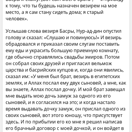
к тому, что ты будешь назначен везирем на мое
место, а я сам стану сидеть дома; я старый
человек».
Услышав слова везиря Басры, Нур-ад-дин опустил
голову и сказал: «Слушаю и повинуюсь!» И везирь
обрадовался и приказал своим слугам поставить
ему еды и украсить большую приемную комнату,
где обычно справлялись свадьбы эмиров. Потом
он собрал своих друзей и пригласил вельмож
царства и басрийских купцов и, когда они явились,
сказал им: «У меня был брат, везирь в египетских
землях, и Аллах послал ему двух сыновей, а мне, как
вы знаете, Аллах послал дочку. И мой брат завещал
мне выдать мою дочь замуж за одного из его
сыновей, и я согласился на это; и когда настало
время выдавать дочку замуж, он прислал одного из
своих сыновей, вот этого юношу, что присутствует
здесь. И по прибытии его ко мне я решил написав
его брачный договор с моей дочкой, и он войдет в