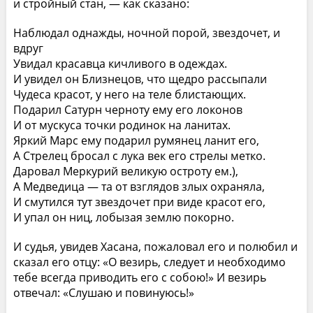
и стройный стан, — как сказано:
Наблюдал однажды, ночной порой, звездочет, и
вдруг
Увидал красавца кичливого в одеждах.
И увидел он Близнецов, что щедро рассыпали
Чудеса красот, у него на теле блистающих.
Подарил Сатурн черноту ему его локонов
И от мускуса точки родинок на ланитах.
Яркий Марс ему подарил румянец ланит его,
А Стрелец бросал с лука век его стрелы метко.
Даровал Меркурий великую остроту ем.),
А Медведица — та от взглядов злых охраняла,
И смутился тут звездочет при виде красот его,
И упал он ниц, лобызая землю покорно.
И судья, увидев Хасана, пожаловал его и полюбил и
сказал его отцу: «О везирь, следует и необходимо
тебе всегда приводить его с собою!» И везирь
отвечал: «Слушаю и повинуюсь!»