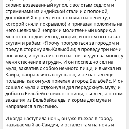
словно возведенный купол, с золотым седлом и
стременами из индийской стали и с попоной,
достойной Хосроев; и он походил на невесту, с
которой сняли покрывало) и приказал положить на
него шелковый чепрак и молитвенный коврик, а
мешок он подвесил под коврик; и потом он сказал
слугам и рабам: «Я хочу прогуляться за городом и
поеду в сторону аль-Кальюбии; я проведу три ночи
вне дома, и пусть никто из вас не следует за мною, у
меня стеснение в груди». И он поспешно сел на
мула, захватив с собою немного пищи, и выехал из
Каира, направляясь в пустыню; и не настал еще
полдень, как он уже приехал в город Бельбейс. И он
сошел с мула и отдохнул и дал передохнуть мулу, и
добыв в Бельбейсе немного пищи, съел ее, а потом
захватил из Бельбейса еды и корма для мула и
направился в пустыню.
И когда наступила ночь, он уже въехал в город,
называемый ас-Саидия, и остался там на ночь и