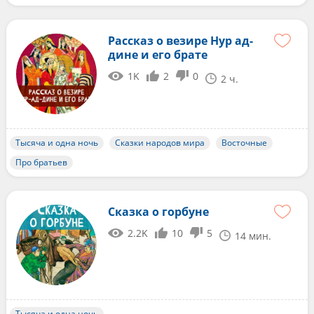
Рассказ о везире Нур ад-
дине и его брате
1K
2
0
2 ч.
Тысяча и одна ночь
Сказки народов мира
Восточные
Про братьев
Сказка о горбуне
2.2K
10
5
14 мин.
Тысяча и одна ночь