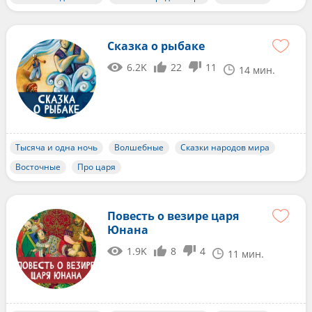
Сказка о рыбаке
6.2K
22
11
14 мин.
Тысяча и одна ночь
Волшебные
Сказки народов мира
Восточные
Про царя
Повесть о везире царя
Юнана
1.9K
8
4
11 мин.