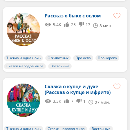
Рассказ о быке с ослом
5.4K
25
17
8 мин.
Тысяча и одна ночь
О животных
Про осла
Про корову
Сказки народов мира
Восточные
Сказка о купце и духе
(Рассказ о купце и ифрите)
3.3K
7
1
27 мин.
Тысяча и одна ночь
Сказки народов мира
Восточные