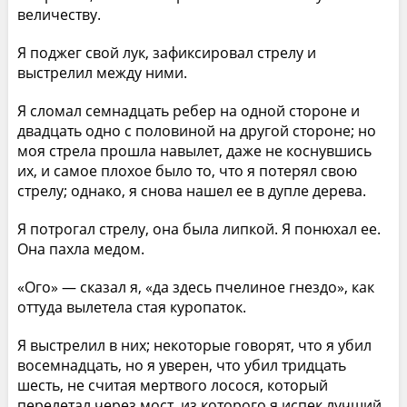
величеству.
Я поджег свой лук, зафиксировал стрелу и
выстрелил между ними.
Я сломал семнадцать ребер на одной стороне и
двадцать одно с половиной на другой стороне; но
моя стрела прошла навылет, даже не коснувшись
их, и самое плохое было то, что я потерял свою
стрелу; однако, я снова нашел ее в дупле дерева.
Я потрогал стрелу, она была липкой. Я понюхал ее.
Она пахла медом.
«Ого» — сказал я, «да здесь пчелиное гнездо», как
оттуда вылетела стая куропаток.
Я выстрелил в них; некоторые говорят, что я убил
восемнадцать, но я уверен, что убил тридцать
шесть, не считая мертвого лосося, который
перелетал через мост, из которого я испек лучший