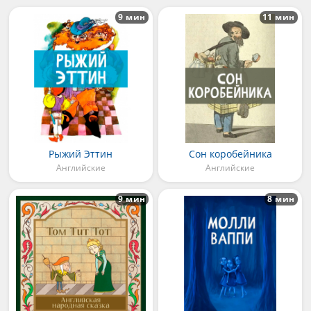
9 мин
11 мин
Рыжий Эттин
Сон коробейника
Английские
Английские
9 мин
8 мин