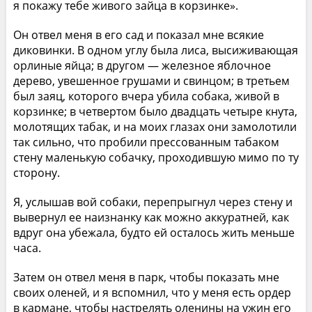
я покажу тебе живого зайца в корзинке».
Он отвел меня в его сад и показал мне всякие
диковинки. В одном углу была лиса, высиживающая
орлиные яйца; в другом — железное яблочное
дерево, увешенное грушами и свинцом; в третьем
был заяц, которого вчера убила собака, живой в
корзинке; в четвертом было двадцать четыре кнута,
молотящих табак, и на моих глазах они замолотили
так сильно, что пробили прессованным табаком
стену маленькую собачку, проходившую мимо по ту
сторону.
Я, услышав вой собаки, перепрыгнул через стену и
вывернул ее наизнанку как можно аккуратней, как
вдруг она убежала, будто ей осталось жить меньше
часа.
Затем он отвел меня в парк, чтобы показать мне
своих оленей, и я вспомнил, что у меня есть ордер
в кармане, чтобы настрелять оленины на ужин его