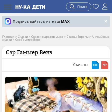
Поиск
Подписывайтесь на наш
MAX
Главная
>
Сказки
>
Сказки народов мира
>
Сказки Европы
>
Английские
сказки
>
Сэр Гаммер Венз
Сэр Гаммер Венз
Скачать: