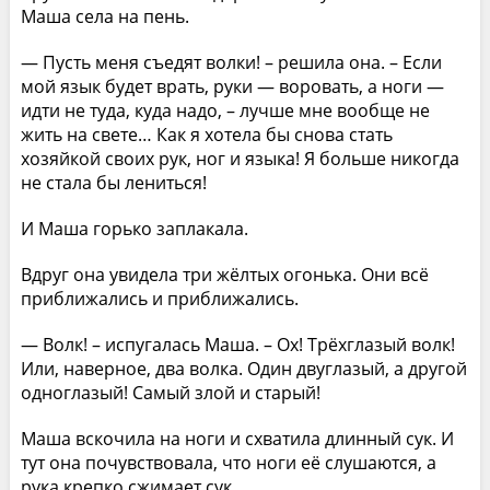
Маша села на пень.
— Пусть меня съедят волки! – решила она. – Если
мой язык будет врать, руки — воровать, а ноги —
идти не туда, куда надо, – лучше мне вообще не
жить на свете… Как я хотела бы снова стать
хозяйкой своих рук, ног и языка! Я больше никогда
не стала бы лениться!
И Маша горько заплакала.
Вдруг она увидела три жёлтых огонька. Они всё
приближались и приближались.
— Волк! – испугалась Маша. – Ох! Трёхглазый волк!
Или, наверное, два волка. Один двуглазый, а другой
одноглазый! Самый злой и старый!
Маша вскочила на ноги и схватила длинный сук. И
тут она почувствовала, что ноги её слушаются, а
рука крепко сжимает сук.