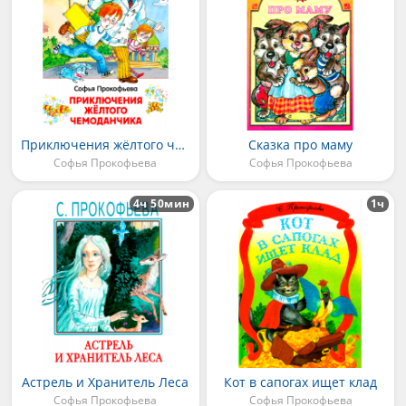
Приключения жёлтого чемоданчика
Сказка про маму
Софья Прокофьева
Софья Прокофьева
4ч 50мин
1ч
Астрель и Хранитель Леса
Кот в сапогах ищет клад
Софья Прокофьева
Софья Прокофьева