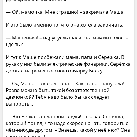
— Ой, мамочка! Мне страшно! – закричала Маша.
И это было именно то, что она хотела закричать.
— Машенька! – вдруг услышала она мамин голос. –
Где ты?
И тут к Маше подбежали мама, папа и Серёжка. В
руках у них были электрические фонарики. Серёжка
держал на ремешке свою овчарку Белку.
— Ох, Маша! – сказал папа. – Как ты нас напугала!
Разве можно быть такой безответственной
девчонкой? Тебя надо было бы как следует
выпороть…
— Это Белка нашла твои следы! – сказал Серёжка,
который понял, что надо скорее начать говорить о
чём-нибудь другом. – Знаешь, какой у неё нюх? Она
своё дело знает!