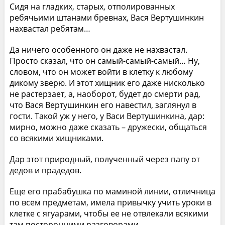
Сидя на гладких, старых, отполированных
ребячьими штанами бревнах, Вася Вертушинкин
нахвастал ребятам…
Да ничего особенного он даже не нахвастал.
Просто сказал, что он самый-самый-самый… Ну,
словом, что он может войти в клетку к любому
дикому зверю. И этот хищник его даже нисколько
не растерзает, а, наоборот, будет до смерти рад,
что Вася Вертушинкин его навестил, заглянул в
гости. Такой уж у него, у Васи Вертушинкина, дар:
мирно, можно даже сказать – дружески, общаться
со всякими хищниками.
Дар этот природный, полученный через папу от
дедов и прадедов.
Еще его прабабушка по маминой линии, отличница
по всем предметам, имела привычку учить уроки в
клетке с ягуарами, чтобы ее не отвлекали всякими
там посторонними разговорами.