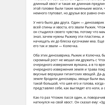
длинный хвост и такая же длинная-предлин
этой головке были такие маленькие мозги, 
немного глуповат, но друзья все равно оч
У него было два друга. Один — динозаври
всей спины и хвоста, его звали Рыжик. Что
он стыдился своего чувства, потому что ма
знал, зачем нужны Рыжику эти пластины, и 
начищать их до блеска кусочками мха. Еще
его так и звали — Колючка.
Оба этих динозаврика, Рыжик и Колючка, б
скромный рост не мешал им дружить с Чтож
очередного извержения вулкана, а в то вр
очередного извержения земля и трава пок
вкусные верхушки гигантских хвощей. Да-да
земле бродили динозавры, хвощи были выш
такой большой, что шея его и голова, когда
представлял себе, как выглядят его ноги, 
Как-то раз Чтожик пасся один, и, поворачив
наткнулся на свой хвост. Он сказал ему: «З