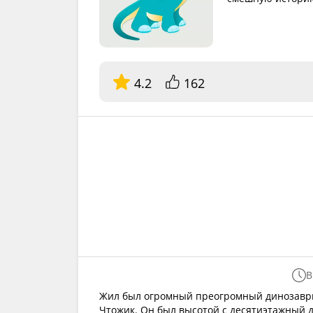
4.2
162
В
Жил был огромный преогромный динозаврик
Чтожик. Он был высотой с десятиэтажный д