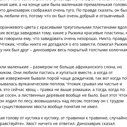
ная шея, а на конце шеи была маленькая-премаленькая головка
что динозаврик соображал очень туго. По правде сказать, он бы
ень любили его, потому что он был очень добрый и отзывчивый.
к оранжевого цвета с красивыми треугольными пластинами вдол
жик всегда завидовал тому, какие у Рыжика красивые пластины, 
ма говорила ему, что завидовать очень нехорошо. Никто, правда
Чтожик, чтобы никто не догадался о его зависти, помогал Рыжи
 у них был друг – динозаврик весь покрытый толстыми колючка
ыли маленькие – размером не больше африканского слона, но
иком. Они любили пастись и купаться вместе, а когда от
емя извержения бывали порой чаще дождичков, так вот когда по
рывалась вулканическим пеплом, Чтожик срывал им чистые и
, это сейчас хвощ – травка не выше ромашки, а тогда, когда по
е сосен, а лиственных деревьев вообще не было. Был этот Что
 он ходил по лесу, возвышалась над лесом, поэтому он с трудом
а о существовании хвоста вообще понятия не имел.
ая голову от кустика к кустику, от травинки к травинке, случайн
дравствуйте». Хвост ничего не ответил. Динозаврик сказал: