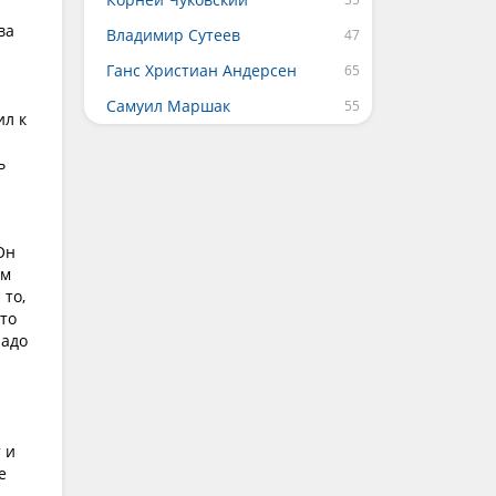
ва
Владимир Сутеев
Ганс Христиан Андерсен
Самуил Маршак
ил к
ь
Он
им
 то,
это
Надо
 и
е