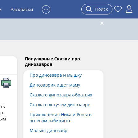
...
и
Раскраски
Поиск
Популярные Сказки про
динозавров
Про динозавра и мышку
Динозаврик ищет маму
Сказка о динозаврах-братьях
Сказка о летучем динозавре
ать
вр
Приключения Ника и Роны в
ным
огневом лабиринте
Малыш-динозавр