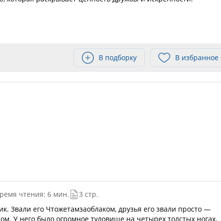
В подборку
В избранное
ремя чтения: 6 мин.
3 стр.
. Звали его Чтожетамзаоблаком, друзья его звали просто —
ом. У него было огромное туловище на четырех толстых ногах,