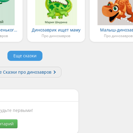
Сказка про Маленького Динозавра
Динозаврик ищет маму
Малыш-диноза
вров
Про динозавров
Про динозавров
Еще сказки
е Сказки про динозавров
Будьте первыми!
нтарий