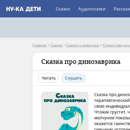
Сказки
Аудиосказки
Расска
Главная
>
Сказки
>
Сказки о животных
>
Сказки про дин
Сказка про динозаврика
Читать
Слушать
Сказка про диноз
терапевтический 
свою индивидуаль
Чтожик грустит, 
молчуном показыв
окажется таинств
смешную историю