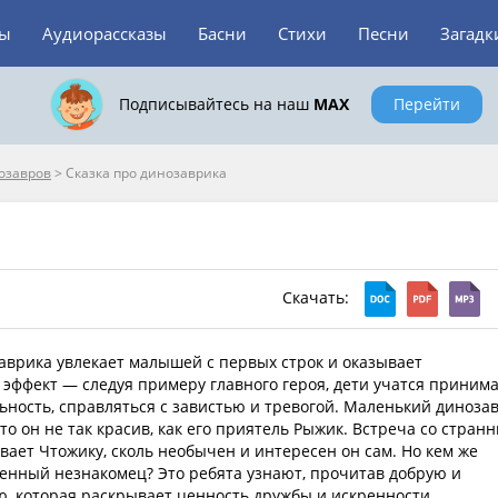
зы
Аудиорассказы
Басни
Стихи
Песни
Загадк
Подписывайтесь на наш
MAX
Перейти
озавров
>
Сказка про динозаврика
Скачать:
аврика увлекает малышей с первых строк и оказывает
эффект — следуя примеру главного героя, дети учатся приним
ность, справляться с завистью и тревогой. Маленький диноза
что он не так красив, как его приятель Рыжик. Встреча со стран
ает Чтожику, сколь необычен и интересен он сам. Но кем же
енный незнакомец? Это ребята узнают, прочитав добрую и
, которая раскрывает ценность дружбы и искренности.