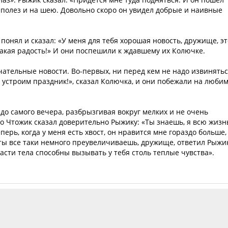
м полез и на шею. Довольно скоро он увидел добрые и наивные
 понял и сказал: «У меня для тебя хорошая новость, дружище, эт
какая радость!» И они поспешили к ждавшему их Колючке.
чательные новости. Во-первых, ни перед кем не надо извинятьс
е устроим праздник!», сказал Колючка, и они побежали на люби
 до самого вечера, разбрызгивая вокруг мелких и не очень
ло Чтожик сказал доверительно Рыжику: «Ты знаешь, я всю жизн
ерь, когда у меня есть хвост, он нравится мне гораздо больше,
 ты все таки немного преувеличиваешь, дружище, ответил Рыжик
асти тела способны вызывать у тебя столь теплые чувства».