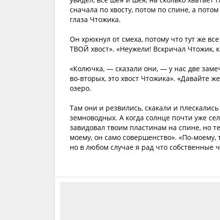
сначала по хвосту, потом по спине, а пото
глаза Чтожика.
Он хрюкнул от смеха, потому что тут же все
ТВОЙ хвост». «Неужели! Вскричал Чтожик, 
«Колючка, — сказали они, — у нас две заме
во-вторых, это хвост Чтожика». «Давайте ж
озеро.
Там они и резвились, скакали и плескались
земноводных. А когда солнце почти уже се
завидовал твоим пластинам на спине, но теп
моему, он само совершенство». «По-моему,
но в любом случае я рад что собственные ч