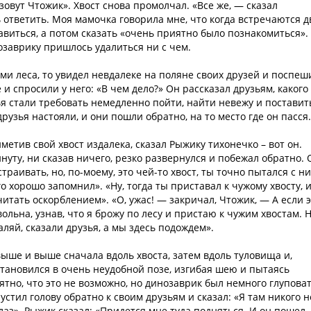
зовут Чтожик». Хвост снова промолчал. «Все же, — сказал
 ответить. Моя мамочка говорила мне, что когда встречаются д
виться, а потом сказать «очень приятно было познакомиться».
нозаврику пришлось удалиться ни с чем.
ми леса, то увидел невдалеке на поляне своих друзей и поспеш
 и спросили у него: «В чем дело?» Он рассказал друзьям, какого
я стали требовать немедленно пойти, найти невежу и поставит
друзья настояли, и они пошли обратно, на то место где он пасся.
метив свой хвост издалека, сказал Рыжику тихонечко – вот он.
нуту, ни сказав ничего, резко развернулся и побежал обратно. 
траивать, но, по-моему, это чей-то хвост, ты точно пытался с н
о хорошо запомнил». «Ну, тогда ты приставал к чужому хвосту, и
читать оскорблением». «О, ужас! — закричал, Чтожик, — А если 
ольна, узнав, что я брожу по лесу и пристаю к чужим хвостам. 
ляй, сказали друзья, а мы здесь подождем».
выше и выше сначала вдоль хвоста, затем вдоль туловища и,
становился в очень неудобной позе, изгибая шею и пытаясь
ятно, что это не возможно, но динозаврик был немного глуповат
устил голову обратно к своим друзьям и сказал: «Я там никого н
глаз». Рыжик сказал: «Придется мне туда подняться. И он пошел