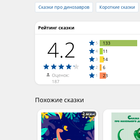
Сказки про динозавров
Короткие сказки
Рейтинг сказки
4.2
133
5
11
4
14
3
6
2
Оценок:
23
1
187
Похожие сказки
2 мин