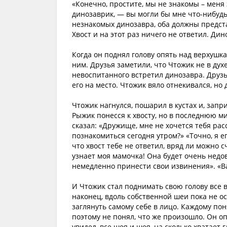
«Конечно, простите, мы не знакомы – меня 
динозаврик, — вы могли бы мне что-нибудь
незнакомых динозавра, оба должны предста
Хвост и на этот раз ничего не ответил. Ди
Когда он поднял голову опять над верхушка
ним. Друзья заметили, что Чтожик не в духе
невоспитанного встретил динозавра. Друзь
его на место. Чтожик вяло отнекивался, но 
Чтожик нагнулся, пошарил в кустах и, запри
Рыжик понесся к хвосту, но в последнюю ми
сказал: «Дружище, мне не хочется тебя расс
познакомиться сегодня утром?» «Точно, я ег
что хвост тебе не ответил, вряд ли можно с
узнает моя мамочка! Она будет очень недов
немедленно принести свои извинения». «Ва
И Чтожик стал поднимать свою голову все 
наконец, вдоль собственной шеи пока не о
заглянуть самому себе в лицо. Каждому пон
поэтому не понял, что же произошло. Он оп
увидел, все шея и шея, на сколько хватает 