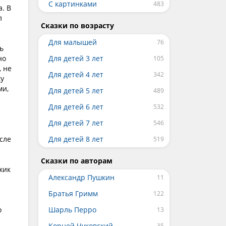
С картинками
. В
л
Сказки по возрасту
Для малышей
ь
но
Для детей 3 лет
, не
Для детей 4 лет
ку
ми,
Для детей 5 лет
Для детей 6 лет
Для детей 7 лет
сле
Для детей 8 лет
Сказки по авторам
жик
Александр Пушкин
Братья Гримм
о
Шарль Перро
Корней Чуковский