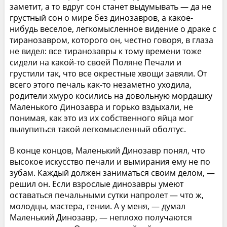
заметит, а то вдруг сон станет выдумывать — да не
грустный сон о мире без динозавров, а какое-
нибудь веселое, легкомысленное видение о драке с
тиранозавром, которого он, честно говоря, в глаза
не видел: все тиранозавры к тому времени тоже
сидели на какой-то своей Поляне Печали и
грустили так, что все окрестные хвощи завяли. От
всего этого печаль как-то незаметно уходила,
родители хмуро косились на довольную мордашку
Маленького Динозавра и горько вздыхали, не
понимая, как это из их собственного яйца мог
вылупиться такой легкомысленный оболтус.
В конце концов, Маленький Динозавр понял, что
высокое искусство печали и вымирания ему не по
зубам. Каждый должен заниматься своим делом, —
решил он. Если взрослые динозавры умеют
оставаться печальными сутки напролет — что ж,
молодцы, мастера, гении. А у меня, — думал
Маленький Динозавр, — неплохо получаются