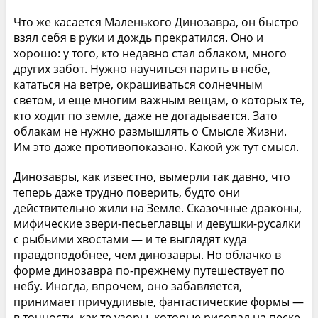
Что же касается Маленького Динозавра, он быстро
взял себя в руки и дождь прекратился. Оно и
хорошо: у того, кто недавно стал облаком, много
других забот. Нужно научиться парить в небе,
кататься на ветре, окрашиваться солнечным
светом, и еще многим важным вещам, о которых те,
кто ходит по земле, даже не догадывается. Зато
облакам не нужно размышлять о Смысле Жизни.
Им это даже противопоказано. Какой уж тут смысл.
Динозавры, как известно, вымерли так давно, что
теперь даже трудно поверить, будто они
действительно жили на Земле. Сказочные драконы,
мифические звери-песьеглавцы и девушки-русалки
с рыбьими хвостами — и те выглядят куда
правдоподобнее, чем динозавры. Но облачко в
форме динозавра по-прежнему путешествует по
небу. Иногда, впрочем, оно забавляется,
принимает причудливые, фантастические формы —
в точности, как те узоры, которые рисовал на песке