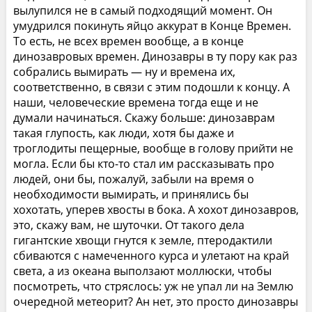
вылупился не в самый подходящий момент. Он
умудрился покинуть яйцо аккурат в Конце Времен.
То есть, не всех времен вообще, а в конце
динозавровых времен. Динозавры в ту пору как раз
собрались вымирать — ну и времена их,
соответственно, в связи с этим подошли к концу. А
наши, человеческие времена тогда еще и не
думали начинаться. Скажу больше: динозаврам
такая глупость, как люди, хотя бы даже и
троглодиты пещерные, вообще в голову прийти не
могла. Если бы кто-то стал им рассказывать про
людей, они бы, пожалуй, забыли на время о
необходимости вымирать, и принялись бы
хохотать, уперев хвосты в бока. А хохот динозавров,
это, скажу вам, не шуточки. От такого дела
гигантские хвощи гнутся к земле, птеродактили
сбиваются с намеченного курса и улетают на край
света, а из океана выползают моллюски, чтобы
посмотреть, что стряслось: уж не упал ли на Землю
очередной метеорит? Ан нет, это просто динозавры