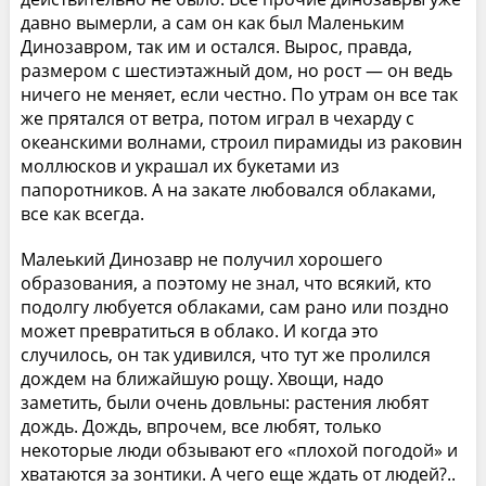
давно вымерли, а сам он как был Маленьким
Динозавром, так им и остался. Вырос, правда,
размером с шестиэтажный дом, но рост — он ведь
ничего не меняет, если честно. По утрам он все так
же прятался от ветра, потом играл в чехарду с
океанскими волнами, строил пирамиды из раковин
моллюсков и украшал их букетами из
папоротников. А на закате любовался облаками,
все как всегда.
Малеький Динозавр не получил хорошего
образования, а поэтому не знал, что всякий, кто
подолгу любуется облаками, сам рано или поздно
может превратиться в облако. И когда это
случилось, он так удивился, что тут же пролился
дождем на ближайшую рощу. Хвощи, надо
заметить, были очень довльны: растения любят
дождь. Дождь, впрочем, все любят, только
некоторые люди обзывают его «плохой погодой» и
хватаются за зонтики. А чего еще ждать от людей?..