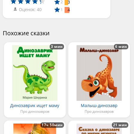
3
2
Оценок: 40
4
1
Похожие сказки
3 мин
6 мин
Динозаврик ищет маму
Малыш-динозавр
Про динозавров
Про динозавров
17ч 50мин
21 мин