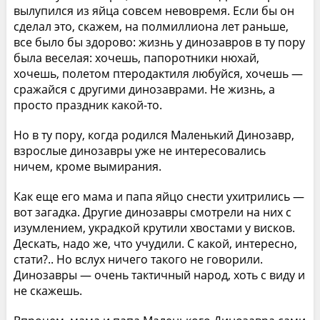
вылупился из яйца совсем невовремя. Если бы он
сделал это, скажем, на полмиллиона лет раньше,
все было бы здорово: жизнь у динозавров в ту пору
была веселая: хочешь, папоротники нюхай,
хочешь, полетом птеродактиля любуйся, хочешь —
сражайся с другими динозаврами. Не жизнь, а
просто праздник какой-то.
Но в ту пору, когда родился Маленький Динозавр,
взрослые динозавры уже не интересовались
ничем, кроме вымирания.
Как еще его мама и папа яйцо снести ухитрились —
вот загадка. Другие динозавры смотрели на них с
изумлением, украдкой крутили хвостами у висков.
Дескать, надо же, что учудили. С какой, интересно,
стати?.. Но вслух ничего такого не говорили.
Динозавры — очень тактичный народ, хоть с виду и
не скажешь.