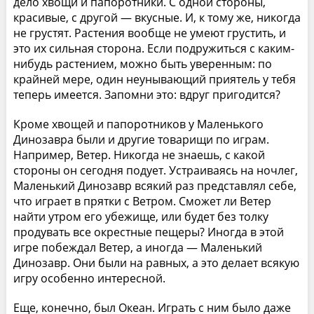
дело хвощи и папоротники. С одной стороны,
красивые, с другой — вкусные. И, к тому же, никогда
не грустят. Растения вообще не умеют грустить, и
это их сильная сторона. Если подружиться с каким-
нибудь растением, можно быть уверенным: по
крайней мере, один неунывающий приятель у тебя
теперь имеется. Запомни это: вдруг пригодится?
Кроме хвощей и папоротников у Маленького
Динозавра были и другие товарищи по играм.
Например, Ветер. Никогда не знаешь, с какой
стороны он сегодня подует. Устраиваясь на ночлег,
Маленький Динозавр всякий раз представлял себе,
что играет в прятки с Ветром. Сможет ли Ветер
найти утром его убежище, или будет без толку
продувать все окрестные пещеры? Иногда в этой
игре побеждал Ветер, а иногда — Маленький
Динозавр. Они были на равных, а это делает всякую
игру особенно интересной.
Еще, конечно, был Океан. Играть с ним было даже