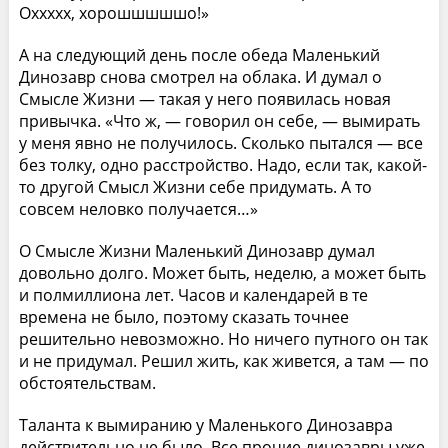
Оххххх, хорошшшшшо!»
А на следующий день после обеда Маленький
Динозавр снова смотрел на облака. И думал о
Смысле Жизни — такая у него появилась новая
привычка. «Что ж, — говорил он себе, — вымирать
у меня явно не получилось. Сколько пытался — все
без толку, одно расстройство. Надо, если так, какой-
то другой Смысл Жизни себе придумать. А то
совсем неловко получается…»
О Смысле Жизни Маленький Динозавр думал
довольно долго. Может быть, неделю, а может быть
и полмиллиона лет. Часов и календарей в те
времена не было, поэтому сказать точнее
решительно невозможно. Но ничего путного он так
и не придумал. Решил жить, как живется, а там — по
обстоятельствам.
Таланта к вымиранию у Маленького Динозавра
действительно не было. Все прочие динозавры уже