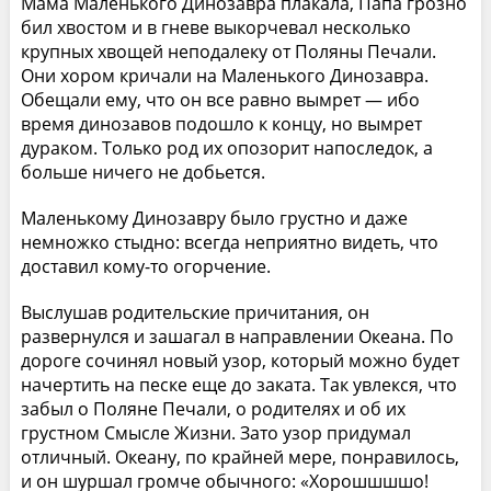
Мама Маленького Динозавра плакала, Папа грозно
бил хвостом и в гневе выкорчевал несколько
крупных хвощей неподалеку от Поляны Печали.
Они хором кричали на Маленького Динозавра.
Обещали ему, что он все равно вымрет — ибо
время динозавов подошло к концу, но вымрет
дураком. Только род их опозорит напоследок, а
больше ничего не добьется.
Маленькому Динозавру было грустно и даже
немножко стыдно: всегда неприятно видеть, что
доставил кому-то огорчение.
Выслушав родительские причитания, он
развернулся и зашагал в направлении Океана. По
дороге сочинял новый узор, который можно будет
начертить на песке еще до заката. Так увлекся, что
забыл о Поляне Печали, о родителях и об их
грустном Смысле Жизни. Зато узор придумал
отличный. Океану, по крайней мере, понравилось,
и он шуршал громче обычного: «Хорошшшшо!