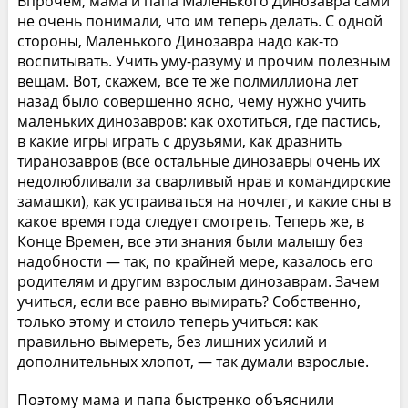
Впрочем, мама и папа Маленького Динозавра сами
не очень понимали, что им теперь делать. С одной
стороны, Маленького Динозавра надо как-то
воспитывать. Учить уму-разуму и прочим полезным
вещам. Вот, скажем, все те же полмиллиона лет
назад было совершенно ясно, чему нужно учить
маленьких динозавров: как охотиться, где пастись,
в какие игры играть с друзьями, как дразнить
тиранозавров (все остальные динозавры очень их
недолюбливали за сварливый нрав и командирские
замашки), как устраиваться на ночлег, и какие сны в
какое время года следует смотреть. Теперь же, в
Конце Времен, все эти знания были малышу без
надобности — так, по крайней мере, казалось его
родителям и другим взрослым динозаврам. Зачем
учиться, если все равно вымирать? Собственно,
только этому и стоило теперь учиться: как
правильно вымереть, без лишних усилий и
дополнительных хлопот, — так думали взрослые.
Поэтому мама и папа быстренко объяснили