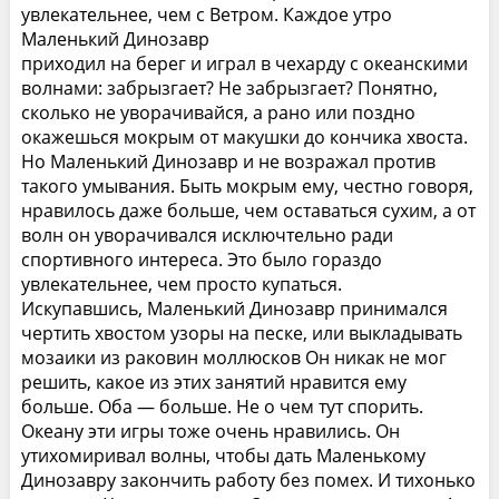
увлекательнее, чем с Ветром. Каждое утро
Маленький Динозавр
приходил на берег и играл в чехарду с океанскими
волнами: забрызгает? Не забрызгает? Понятно,
сколько не уворачивайся, а рано или поздно
окажешься мокрым от макушки до кончика хвоста.
Но Маленький Динозавр и не возражал против
такого умывания. Быть мокрым ему, честно говоря,
нравилось даже больше, чем оставаться сухим, а от
волн он уворачивался исключтельно ради
спортивного интереса. Это было гораздо
увлекательнее, чем просто купаться.
Искупавшись, Маленький Динозавр принимался
чертить хвостом узоры на песке, или выкладывать
мозаики из раковин моллюсков Он никак не мог
решить, какое из этих занятий нравится ему
больше. Оба — больше. Не о чем тут спорить.
Океану эти игры тоже очень нравились. Он
утихомиривал волны, чтобы дать Маленькому
Динозавру закончить работу без помех. И тихонько