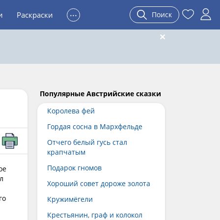
...
и
Раскраски
Поиск
Популярные Австрийские сказки
Королева фей
Гордая сосна в Мархфельде
Отчего белый гусь стал
крапчатым
Подарок гномов
ое
л
Хороший совет дороже золота
го
Кружимёгели
Крестьянин, граф и колокол