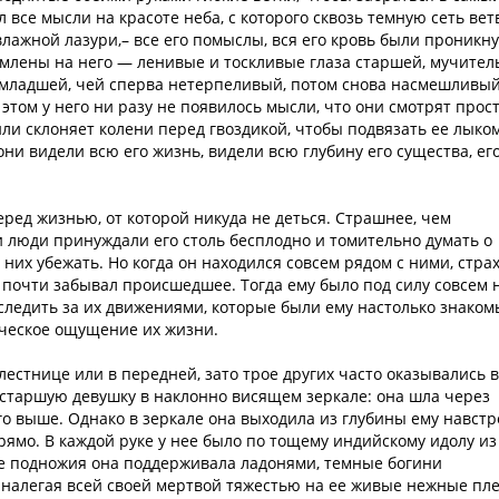
л все мысли на красоте неба, с которого сквозь темную сеть вет
влажной лазури,– все его помыслы, вся его кровь были проникн
емлены на него — ленивые и тоскливые глаза старшей, мучител
 младшей, чей сперва нетерпеливый, потом снова насмешливы
этом у него ни разу не появилось мысли, что они смотрят прос
 или склоняет колени перед гвоздикой, чтобы подвязать ее лыком
они видели всю его жизнь, видели всю глубину его существа, ег
еред жизнью, от которой никуда не деться. Страшнее, чем
и люди принуждали его столь бесплодно и томительно думать о
 них убежать. Но когда он находился совсем рядом с ними, стра
н почти забывал происшедшее. Тогда ему было под силу совсем 
ледить за их движениями, которые были ему настолько знаком
ическое ощущение их жизни.
лестнице или в передней, зато трое других часто оказывались в
 старшую девушку в наклонно висящем зеркале: она шла через
о выше. Однако в зеркале она выходила из глубины ему навстр
рямо. В каждой руке у нее было по тощему индийскому идолу из
е подножия она поддерживала ладонями, темные богини
, налегая всей своей мертвой тяжестью на ее живые нежные пле