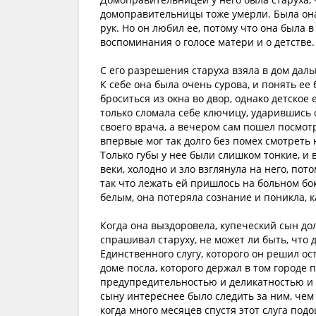
домоправительницы тоже умерли. Была она 
рук. Но он любил ее, потому что она была 
воспоминания о голосе матери и о детстве.
С его разрешения старуха взяла в дом да
К себе она была очень сурова, и понять е
броситься из окна во двор, однако детское
только сломала себе ключицу, ударившись о
своего врача, а вечером сам пошел посмотр
впервые мог так долго без помех смотреть 
Только губы у нее были слишком тонкие, и 
веки, холодно и зло взглянула на него, пот
так что лежать ей пришлось на больном бо
белым, она потеряла сознание и поникла, 
Когда она выздоровела, купеческий сын дол
спрашивал старуху, не может ли быть, что д
Единственного слугу, которого он решил о
доме посла, которого держал в том городе 
предупредительностью и деликатностью и в
сыну интереснее было следить за ним, чем 
когда много месяцев спустя этот слуга подо