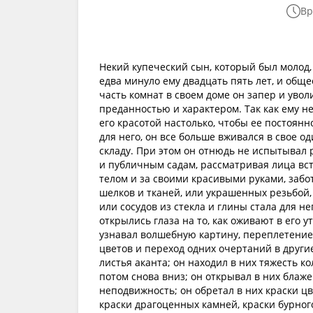
Вр
Некий купеческий сын, который был молод, 
едва минуло ему двадцать пять лет, и общ
часть комнат в своем доме он запер и увол
преданностью и характером. Так как ему н
его красотой настолько, чтобы ее постоянн
для него, он все больше вживался в свое о
складу. При этом он отнюдь не испытывал 
и публичным садам, рассматривая лица вст
телом и за своими красивыми руками, забот
шелков и тканей, или украшенных резьбой,
или сосудов из стекла и глины стала для не
открылись глаза на то, как оживают в его
узнавал волшебную картину, переплетение
цветов и переход одних очертаний в други
листья аканта; он находил в них тяжесть к
потом снова вниз; он открывал в них блаж
неподвижность; он обретал в них краски цв
краски драгоценных камней, краски бурного