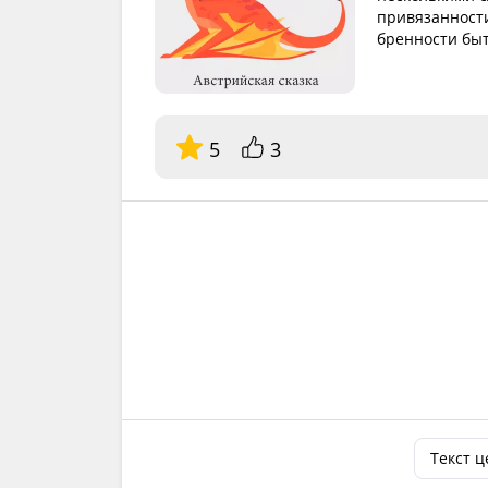
привязанности
бренности быт
5
3
Текст 