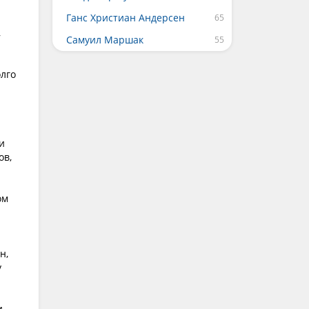
Ганс Христиан Андерсен
,
Самуил Маршак
олго
и
ов,
ом
н,
у
и