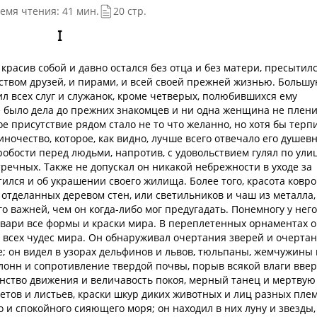
емя чтения: 41 мин.
20 стр.
I
красив собой и давно остался без отца и без матери, пресытилс
еством друзей, и пирами, и всей своей прежней жизнью. Больш
ил всех слуг и служанок, кроме четверых, полюбившихся ему
е было дела до прежних знакомцев и ни одна женщина не плен
ое присутствие рядом стало не то что желанно, но хотя бы терп
диночество, которое, как видно, лучше всего отвечало его душев
робости перед людьми, напротив, с удовольствием гулял по ули
речных. Также не допускал он никакой небрежности в уходе за
ился и об украшении своего жилища. Более того, красота ковро
 отделанных деревом стен, или светильников и чаш из металла,
го важней, чем он когда-либо мог предугадать. Понемногу у него
 утвари все формы и краски мира. В переплетенных орнаментах 
 всех чудес мира. Он обнаруживал очертания зверей и очерта
е; он видел в узорах дельфинов и львов, тюльпаны, жемчужины 
олонн и сопротивление твердой почвы, порыв всякой влаги ввер
енство движения и величавость покоя, мерный танец и мертвую
етов и листьев, краски шкур диких животных и лиц разных плем
 и спокойного сияющего моря; он находил в них луну и звезды,