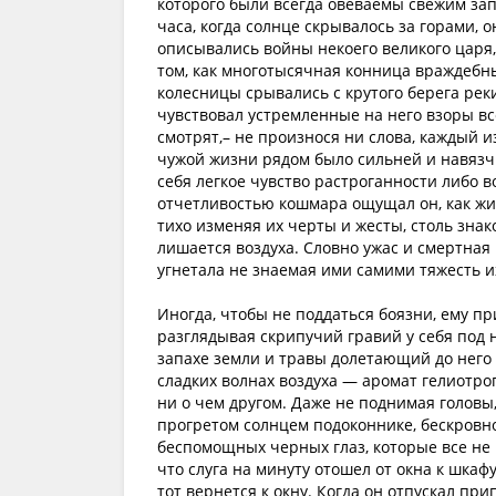
которого были всегда овеваемы свежим зап
часа, когда солнце скрывалось за горами, о
описывались войны некоего великого царя,
том, как многотысячная конница враждебны
колесницы срывались с крутого берега реки
чувствовал устремленные на него взоры все
смотрят,– не произнося ни слова, каждый и
чужой жизни рядом было сильней и навязч
себя легкое чувство растроганности либо 
отчетливостью кошмара ощущал он, как жи
тихо изменяя их черты и жесты, столь знак
лишается воздуха. Словно ужас и смертная
угнетала не знаемая ими самими тяжесть и
Иногда, чтобы не поддаться боязни, ему при
разглядывая скрипучий гравий у себя под 
запахе земли и травы долетающий до него 
сладких волнах воздуха — аромат гелиотроп
ни о чем другом. Даже не поднимая головы,
прогретом солнцем подоконнике, бескровн
беспомощных черных глаз, которые все не 
что слуга на минуту отошел от окна к шкафу
тот вернется к окну. Когда он отпускал пр