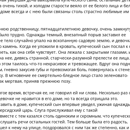
очень тихой, и холодом старости веяло от ее белого лица и бе
в доме всегда и с нею были связаны столь страстно любимые им
льнюю родственницу, пятнадцатилетнюю девочку, очень замкнут
е было трудно. Однажды темный, внезапный порыв заставил ее
 ее тело случайно упало на вскопанную садовую землю, и девочк
 камень. Когда ее уложили в кровать, купеческий сын послал к
еть, как она себя чувствует. Она лежала с закрытыми глазами, 
на нее, дивясь странной, старчески-разумной прелести ее лица.
в этом таилось что-то некрасивое и тревожащее. Вдруг она под
ом, гневно закусив губы и превозмогая боль, повернулась к стене
ку. В мгновение ее смертельно-бледное лицо стало зеленовато-
как мертвая, приняв прежнюю позу.
гое время, встречая ее, не говорил ей ни слова. Несколько раз 
евочке не нравится в его доме, но та всегда отрицала это.
ставить в доме, купеческий сын впервые увидел, ужиная однажд
персидский царь. Слуга прислуживал ему с такой
месте с тем казался столь одиноким и скромным, что купеческ
слушать речи остальных гостей. Тем больше была его радость,
шел к нему на улице, поздоровался с ним так же степенно, как и