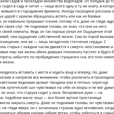
ахом садов и прохладой множества водопадов. От полудня до т
н сидел в саду и читал — чаще всего одну и ту же книгу, в котор
 жившего в стародавние времена. Иногда посредине рассказа о
х царей с криком обращалась вспять или как их боевые
, он невольно прерывал чтение, потому что, даже не глядя, вдр
х своих слуг. Не поднимая головы, он знал, что они на него
з своей комнаты. Ведь он так хорошо узнал их! Ощущение этой
ивей, чем ощущение собственной жизни. Сам он порой вызыва
восхищения, они же — лишь загадочное стеснение сердца. С
знь старых с каждым часом движется к смерти, неостановимо и
омые ему; как жизнь обеих девушек понемногу пустеет и будто 
 горечь забытого по пробуждении страшного сна, его тело нево
х жизни.
ходилось вставать с места и ходить взад и вперед. Но, даже
ногами и напрягая все внимание, чтобы различить в прохладно
светлыми вздохами аромат гвоздики или в теплых, чересчур
ов, купеческий сын чувствовал на себе их взоры и не мог дума
 он знал, что старуха сидит у окна: бескровные руки — на
ое, подобное маске лицо — все более жуткое пристанище
могла закрыть смерть. Даже не поднимая головы, он чувствовал
; не глядя вверх, он с затаенным страхом ждал мгновения, когд
иподнятые обеими руками гибкие ветки, чтобы забраться в самы