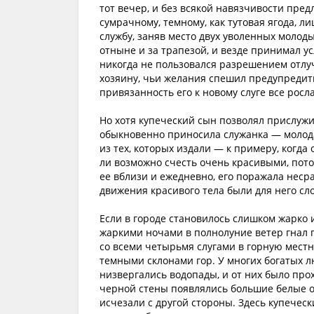
тот вечер, и без всякой навязчивости пред
сумрачному, темному, как тутовая ягода, 
службу, заняв место двух уволенных молоды
отныне и за трапезой, и везде принимал ус
никогда не пользовался разрешением отлу
хозяину, чьи желания спешил предупредить
привязанность его к новому слуге все росла
Но хотя купеческий сын позволял прислужи
обыкновенно приносила служанка — молодая
из тех, которых издали — к примеру, когд
ли возможно счесть очень красивыми, потом
ее вблизи и ежедневно, его поражала несра
движения красивого тела были для него сл
Если в городе становилось слишком жарко 
жаркими ночами в полнолуние ветер гнал 
со всеми четырьмя слугами в горную местно
темными склонами гор. У многих богатых л
низвергались водопады, и от них было прох
черной стены появлялись большие белые 
исчезали с другой стороны. Здесь купече