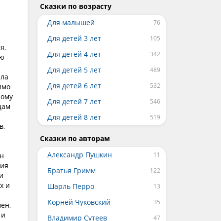
Сказки по возрасту
Для малышей
Для детей 3 лет
я,
Для детей 4 лет
ую
Для детей 5 лет
ила
Для детей 6 лет
имо
ному
Для детей 7 лет
цам
Для детей 8 лет
в,
Сказки по авторам
Александр Пушкин
он
ния
Братья Гримм
и
х и
Шарль Перро
Корней Чуковский
ен,
 и
Владимир Сутеев