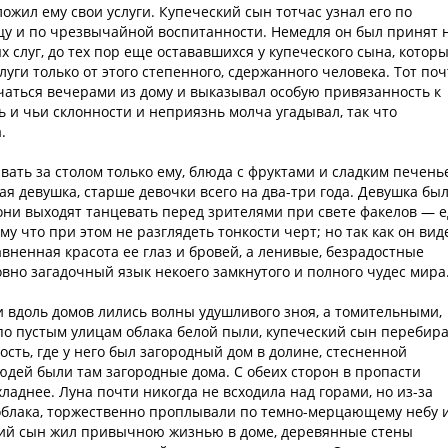
ложил ему свои услуги. Купеческий сын тотчас узнал его по
лицу и по чрезвычайной воспитанности. Немедля он был принят 
х слуг, до тех пор еще остававшихся у купеческого сына, котор
луги только от этого степенного, сдержанного человека. Тот по
чаться вечерами из дому и выказывал особую привязанность к
 и чьи склонности и неприязнь молча угадывал, так что
.
вать за столом только ему, блюда с фруктами и сладким печень
 девушка, старше девочки всего на два-три года. Девушка бы
а они выходят танцевать перед зрителями при свете факелов — 
у что при этом не разглядеть тонкости черт; но так как он вид
вненная красота ее глаз и бровей, а ленивые, безрадостные
овно загадочный язык некоего замкнутого и полного чудес мира
и вдоль домов лились волны удушливого зноя, а томительными,
по пустым улицам облака белой пыли, купеческий сын перебир
сть, где у него был загородный дом в долине, стесненной
юдей были там загородные дома. С обеих сторон в пропасти
ладнее. Луна почти никогда не всходила над горами, но из-за
облака, торжественно проплывали по темно-мерцающему небу 
ский сын жил привычною жизнью в доме, деревянные стены