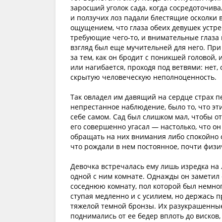
заросший уголок сада, когда сосредоточива
и ползучих лоз падали блестящие осколки 
ощущением, что глаза обеих девушек устр
требующие чего-то, и внимательные глаза
взгляд был еще мучительней для него. При 
за тем, как он бродит с поникшей головой,
или нагибается, проходя под ветвями: нет, 
скрытую человеческую неполноценность.
Так овладел им давящий на сердце страх п
непрестанное наблюдение, было то, что эт
себе самом. Сад был слишком мал, чтобы от
его совершенно угасал — настолько, что о
обращать на них внимания либо спокойно с
что рождали в нем постоянное, почти физ
Девочка встречалась ему лишь изредка на 
одной с ним комнате. Однажды он заметил
соседнюю комнату, пол которой был немног
ступая медленно и с усилием, но держась п
тяжелой темной бронзы. Их разукрашенны
поднимались от ее бедер вплоть до висков