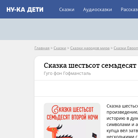
Сказки
Аудиосказки
Расска
Главная
>
Сказки
>
Сказки народов мира
>
Сказки Евро
Сказка шестьсот семьдесят
Гуго фон Гофмансталь
Сказка шестьс
произведение,
историю в дух
символами и а
купца вёл зат
несколькими с