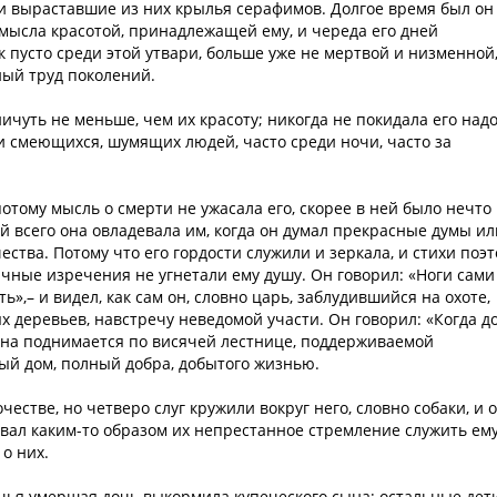
 и выраставшие из них крылья серафимов. Долгое время был он
смысла красотой, принадлежащей ему, и череда его дней
к пусто среди этой утвари, больше уже не мертвой и низменной
ный труд поколений.
ичуть не меньше, чем их красоту; никогда не покидала его над
ди смеющихся, шумящих людей, часто среди ночи, часто за
потому мысль о смерти не ужасала его, скорее в ней было нечто
й всего она овладевала им, когда он думал прекрасные думы ил
ства. Потому что его гордости служили и зеркала, и стихи поэт
рачные изречения не угнетали ему душу. Он говорил: «Ноги сами
ть»,– и видел, как сам он, словно царь, заблудившийся на охоте,
х деревьев, навстречу неведомой участи. Он говорил: «Когда д
к она поднимается по висячей лестнице, поддерживаемой
ый дом, полный добра, добытого жизнью.
естве, но четверо слуг кружили вокруг него, словно собаки, и о
вовал каким-то образом их непрестанное стремление служить ем
 о них.
 чья умершая дочь выкормила купеческого сына; остальные дет