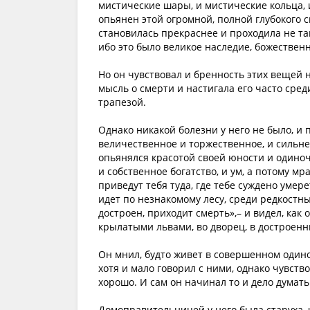
мистические шары, и мистические кольца,
опьянен этой огромной, полной глубокого 
становилась прекраснее и проходила не та
ибо это было великое наследие, божествен
Но он чувствовал и бренность этих вещей н
мысль о смерти и настигала его часто сре
трапезой.
Однако никакой болезни у него не было, и 
величественное и торжественное, и сильне
опьянялся красотой своей юности и одиноче
и собственное богатство, и ум, а потому м
приведут тебя туда, где тебе суждено умере
идет по незнакомому лесу, среди редкостны
достроен, приходит смерть»,– и видел, ка
крылатыми львами, во дворец, в достроенн
Он мнил, будто живет в совершенном одиноч
хотя и мало говорил с ними, однако чувст
хорошо. И сам он начинал то и дело думать
Домоправительницей у него была старуха,