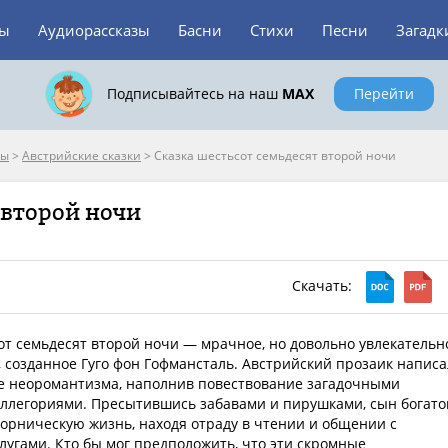
зы
Аудиорассказы
Басни
Стихи
Песни
Загадк
Подписывайтесь на наш
MAX
Перейти
пы
>
Австрийские сказки
>
Сказка шестьсот семьдесят второй ночи
 второй ночи
Скачать:
от семьдесят второй ночи — мрачное, но довольно увлекательн
 созданное Гуго фон Гофмансталь. Австрийский прозаик написа
е неоромантизма, наполнив повествование загадочными
ллегориями. Пресытившись забавами и пирушками, сын богато
ворническую жизнь, находя отраду в чтении и общении с
лугами. Кто бы мог предположить, что эти скромные