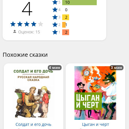
4
10
5
0
4
2
3
1
2
Оценок: 15
2
1
Похожие сказки
4 мин
3 мин
Солдат и его дочь
Цыган и черт