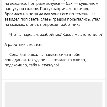
на лежанке. Поп размахнулся — бах! — кувшином
пастуху по голове. Пастух закричал, вскочил,
бросился на попа да как ухнет его по темени. Не
взвидел поп света, слезы градом посыпались, упал
на скамью, стонет, попрекает работника:
— Что ты наделал, разбойник? Какое же это точило?
А работник смеется:
— Сена, батюшка, ты наелся, сила в тебе
лошадиная, так ударил — точило-то ожило,
подскочило, тебя и стукнуло!