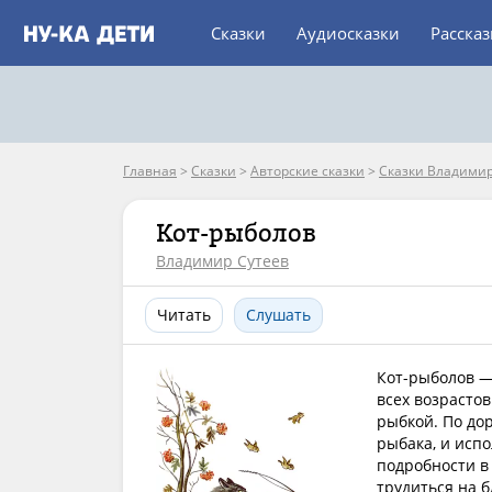
Сказки
Аудиосказки
Расска
Главная
>
Сказки
>
Авторские сказки
>
Сказки Владимир
Кот-рыболов
Владимир Сутеев
Читать
Слушать
Кот-рыболов —
всех возрастов
рыбкой. По дор
рыбака, и испо
подробности в 
трудиться на б