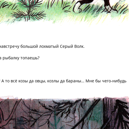
 навстречу большой лохматый Серый Волк.
а рыбалку топаешь?
А то всё козы да овцы, козлы да бараны… Мне бы чего-нибудь