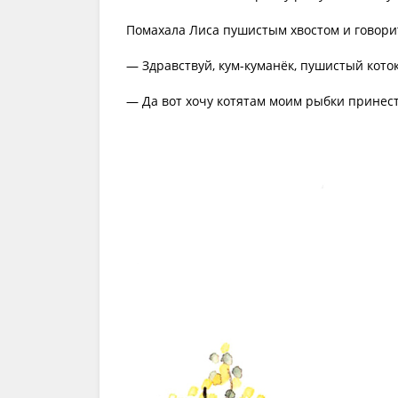
Помахала Лиса пушистым хвостом и говори
— Здравствуй, кум-куманёк, пушистый коток
— Да вот хочу котятам моим рыбки принест