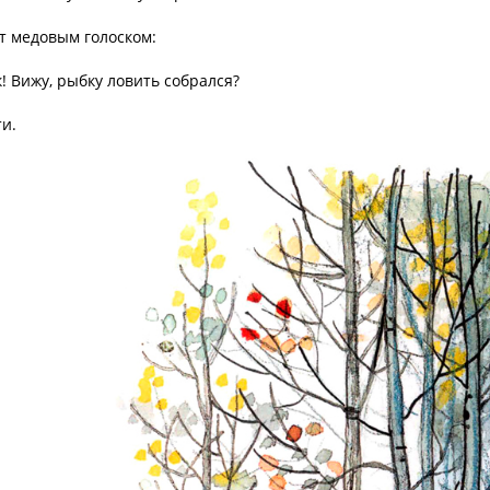
т медовым голоском:
! Вижу, рыбку ловить собрался?
и.