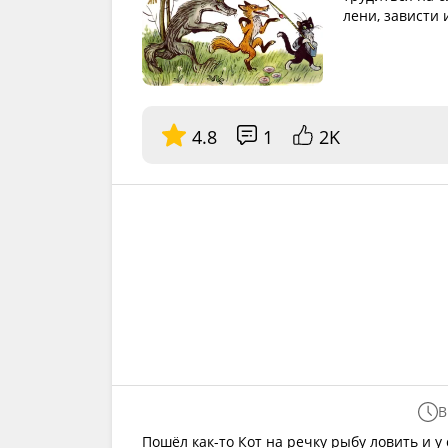
лени, зависти 
4.8
1
2K
В
Пошёл как-то Кот на речку рыбу ловить и у