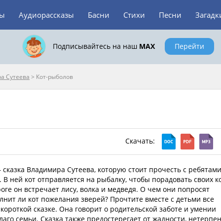
зы
Аудиорассказы
Басни
Стихи
Песни
Загадк
Подписывайтесь на наш
MAX
Перейти
а Сутеева
>
Кот-рыболов
Скачать:
 сказка Владимира Сутеева, которую стоит прочесть с ребятам
. В ней кот отправляется на рыбалку, чтобы порадовать своих к
оге он встречает лису, волка и медведя. О чем они попросят
лнит ли кот пожелания зверей? Прочтите вместе с детьми все
короткой сказке. Она говорит о родительской заботе и умении
лаго семьи. Сказка также предостерегает от жадности, нетерпен