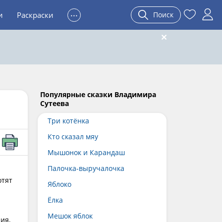
...
и
Раскраски
Поиск
Популярные сказки Владимира
Сутеева
Три котёнка
Кто сказал мяу
Мышонок и Карандаш
Палочка-выручалочка
и
отят
Яблоко
Ёлка
Мешок яблок
ия,