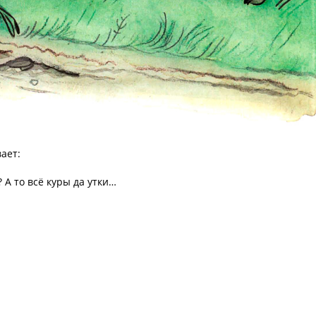
ает:
 А то всё куры да утки…