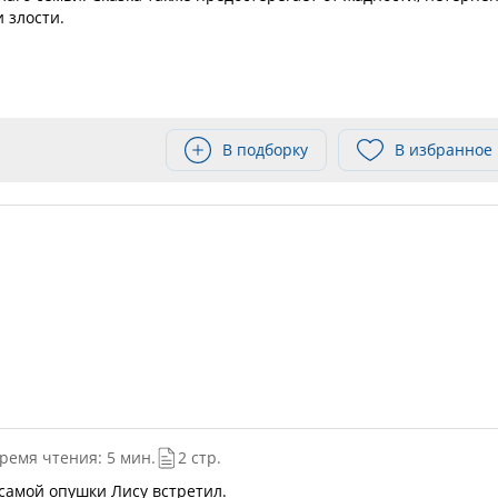
и злости.
В подборку
В избранное
ремя чтения: 5 мин.
2 стр.
 самой опушки Лису встретил.