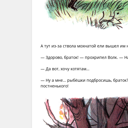
А тут из-за ствола мохнатой ели вышел им
— Здорово, браток! — прохрипел Волк. — Н
— Да вот, хочу котятам…
— Ну а мне… рыбёшки подбросишь, браток? 
постненького!