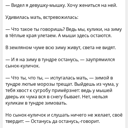
— Видел я девушку-мышку. Хочу жениться на ней.
Удивилась мать, встревожилась:
— Что такое ты говоришь? Ведь мы, кулики, на зиму
в тёплые края улетаем. А мыши здесь остаются.
В земляном чуме всю зиму живут, света не видят.
— И я на зиму в тундре останусь, — заупрямился
сынок-куличок.
— Что ты, что ты, — испугалась мать, — зимой в
тундре лютые морозы трещат. Выйдешь из чума, у
тебя хвост к сугробу примёрзнет: ведь у мышей
дверь их чума вся в снегу бывает. Нет, нельзя
куликам в тундре зимовать.
Но сынок-куличок и слушать ничего не желает, своё
твердит: — Останусь да останусь,-говорит.