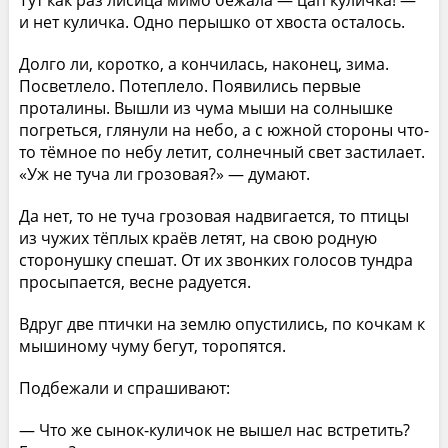
Тут как раз лисица мимо бежала — цап куличка! —
и нет куличка. Одно перышко от хвоста осталось.
Долго ли, коротко, а кончилась, наконец, зима.
Посветлело. Потеплело. Появились первые
проталины. Вышли из чума мыши на солнышке
погреться, глянули на небо, а с южной стороны что-
то тёмное по небу летит, солнечный свет застилает.
«Уж не туча ли грозовая?» — думают.
Да нет, то не туча грозовая надвигается, то птицы
из чужих тёплых краёв летят, на свою родную
сторонушку спешат. От их звонких голосов тундра
просыпается, весне радуется.
Вдруг две птички на землю опустились, по кочкам к
мышиному чуму бегут, торопятся.
Подбежали и спрашивают:
— Что же сынок-куличок не вышел нас встретить?