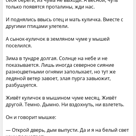
себя береги, из чума не выходи. А весной, чуть
только появятся проталины, жди нас.
И поднялись ввысь отец и мать куличка. Вместе с
другими птицами улетели.
А сынок-куличок в земляном чуме у мышей
поселился.
Зима в тундре долгая. Солнце на небе и не
показывается. Лишь иногда северное сияние
разноцветными огнями заполыхает, но тут же
ледяной ветер завоет, злая пурга завьюжит,
разбушуется.
Живёт куличок в мышином чуме месяц. Живёт
другой. Темно. Дымно. Ни вздохнуть, ни взлететь.
Он и говорит мышке:
— Открой дверь, дым выпусти. Да и я на белый свет