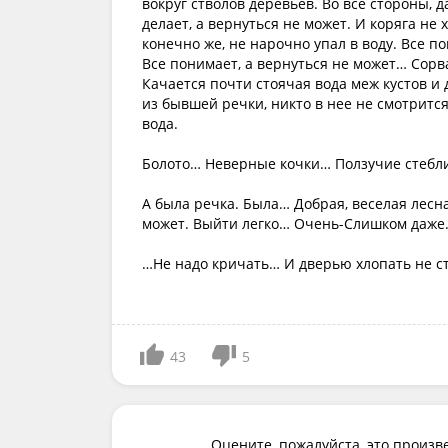
вокруг стволов деревьев. Во все стороны, 
делает, а вернуться не может. И коряга не 
конечно же, не нарочно упал в воду. Все 
Все понимает, а вернуться не может… Сорв
Качается почти стоячая вода меж кустов и д
из бывшей речки, никто в нее не смотрится
вода.
Болото… Неверные кочки… Ползучие стеб
А была речка. Была… Добрая, веселая лесн
может. Выйти легко… Очень-Слишком даже
…Не надо кричать… И дверью хлопать не с
43
5
Оцените, пожалуйста, это произв