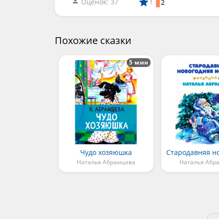
Оценок: 37
2
1
Похожие сказки
5 мин
Чудо хозяюшка
Наталья Абрамцева
Наталья Абр