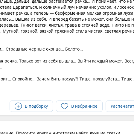
дальше, дальше, дальше растекается речка… И понимает, что не 
хотела царапаться, и солнечный луч нечаянно уколол, и лосенок
понимает речка, а теперь — бесформенная мелкая огромная лужа
алась… Вышла из себя. И вперед бежать не может, сил больше 
еревьев. Гниют ветки, листья, трава в стоячей воде. Никто не 
. Мутной, грязной, вязкой трясиной стала чистая, светлая речн
ли… Страшные черные оконца… Болото…
ая речка. Только вот из себя вышла… Выйти каждый может. Всег
…
тоит… Спокойно… Зачем бить посуду?! Тише, пожалуйста… Тише
В подборку
В избранное
Распечата
едение. Помогите другим читателям найти лучшие сказки.