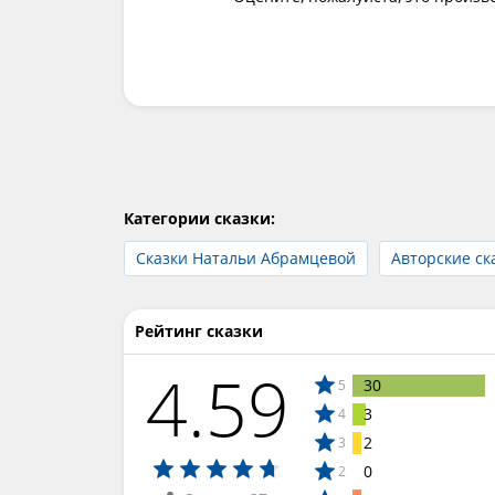
Категории сказки:
Сказки Натальи Абрамцевой
Авторские ск
Рейтинг сказки
4.59
30
5
3
4
2
3
0
2