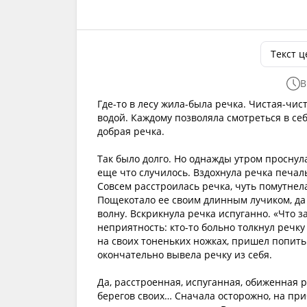
Текст 
В
Где-то в лесу жила-была речка. Чистая-чи
водой. Каждому позволяла смотреться в себя
добрая речка.
Так было долго. Но однажды утром проснула
еще что случилось. Вздохнула речка печаль
Совсем расстроилась речка, чуть помутнела
Пощекотало ее своим длинным лучиком, да 
волну. Вскрикнула речка испуганно. «Что з
неприятность: кто-то больно толкнул речк
на своих тоненьких ножках, пришел попить.
окончательно вывела речку из себя.
Да, расстроенная, испуганная, обиженная 
берегов своих… Сначала осторожно, на пр