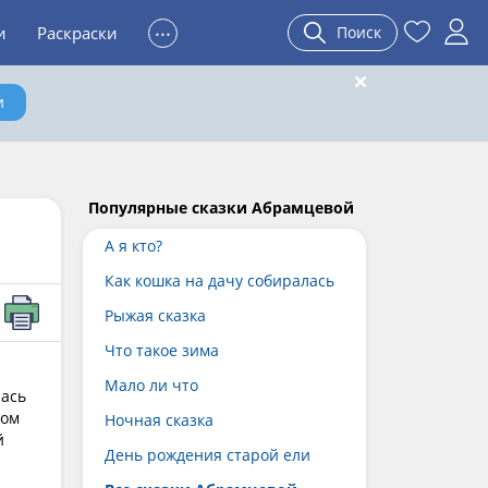
...
и
Раскраски
Поиск
и
Популярные сказки Абрамцевой
А я кто?
Как кошка на дачу собиралась
Рыжая сказка
Что такое зима
Мало ли что
лась
мом
Ночная сказка
й
День рождения старой ели