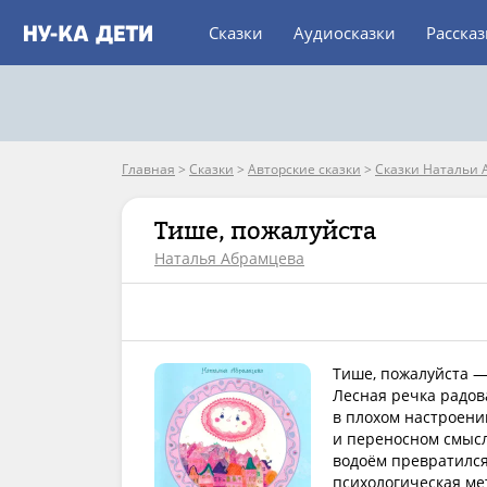
Сказки
Аудиосказки
Расска
Главная
>
Сказки
>
Авторские сказки
>
Сказки Натальи
Тише, пожалуйста
Наталья Абрамцева
Тише, пожалуйста —
Лесная речка радов
в плохом настроени
и переносном смысл
водоём превратился 
психологическая ме