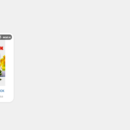
5 мин
ок
ва