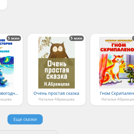
5 мин
5 мин
Стародавняя новогодняя история
Очень простая сказка
Гном Скрипален
амцева
Наталья Абрамцева
Наталья Абрамце
Еще сказки