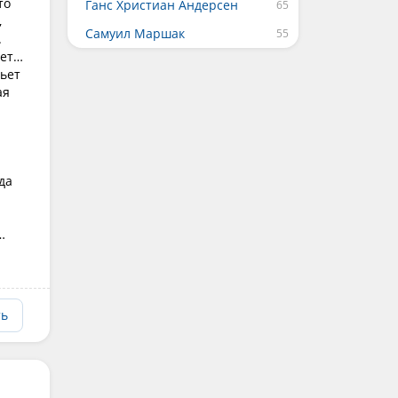
то
Ганс Христиан Андерсен
,
Самуил Маршак
.
нет…
пьет
ая
да
…
ть