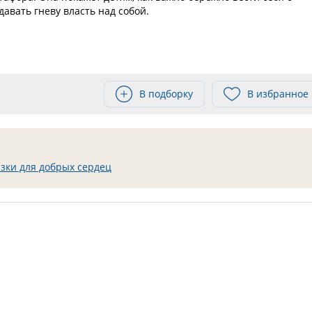
авать гневу власть над собой.
В подборку
В избранное
зки для добрых сердец