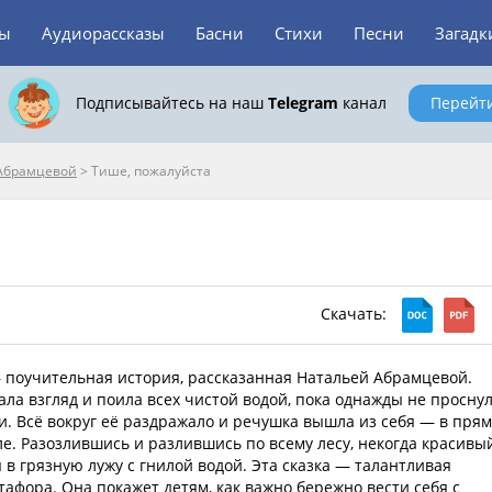
зы
Аудиорассказы
Басни
Стихи
Песни
Загадк
Подписывайтесь на наш
Telegram
канал
Перейт
 Абрамцевой
>
Тише, пожалуйста
Скачать:
 поучительная история, рассказанная Натальей Абрамцевой.
ала взгляд и поила всех чистой водой, пока однажды не просну
и. Всё вокруг её раздражало и речушка вышла из себя — в пря
е. Разозлившись и разлившись по всему лесу, некогда красивы
в грязную лужу с гнилой водой. Эта сказка — талантливая
тафора. Она покажет детям, как важно бережно вести себя с