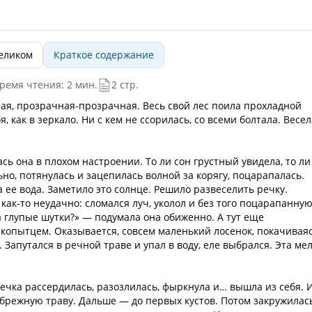
целиком
Краткое содержание
ремя чтения: 2 мин.
2 стр.
стая, прозрачная-прозрачная. Весь свой лес поила прохладной
, как в зеркало. Ни с кем не ссорилась, со всеми болтала. Весел
сь она в плохом настроении. То ли сон грустный увидела, то ли
но, потянулась и зацепилась волной за корягу, поцарапалась.
 ее вода. Заметило это солнце. Решило развеселить речку.
как-то неудачно: сломался луч, уколол и без того поцарапанну
а глупые шутки?» — подумала она обиженно. А тут еще
у копытцем. Оказывается, совсем маленький лосенок, покачивая
 Запутался в речной траве и упал в воду, еле выбрался. Эта ме
речка рассердилась, разозлилась, фыркнула и… вышла из себя. 
ибрежную траву. Дальше — до первых кустов. Потом закружилас