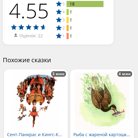
4.55
18
5
1
4
1
3
1
2
Оценок: 22
1
1
Похожие сказки
3 мин
4 мин
Сент-Панкрас и Кингс-Кросс
Рыба с жареной картошкой