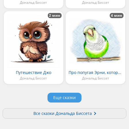
Дональд Биссет
Дональд Биссет
2 мин
4 мин
Путешествие Джо
Про попугая Эрни, который заболел корью
Дональд Биссет
Дональд Биссет
Еще сказки
Все сказки Дональда Биссета