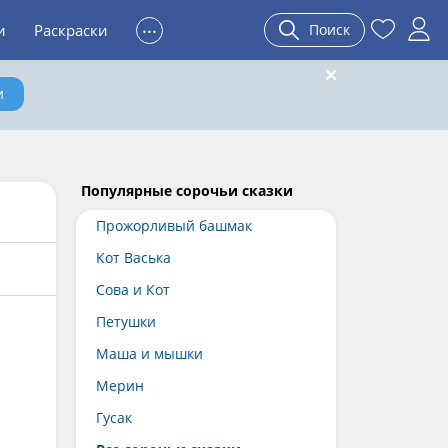
...
и
Раскраски
Поиск
и
Популярные сорочьи сказки
Прожорливый башмак
Кот Васька
Сова и Кот
Петушки
Маша и мышки
Мерин
Гусак