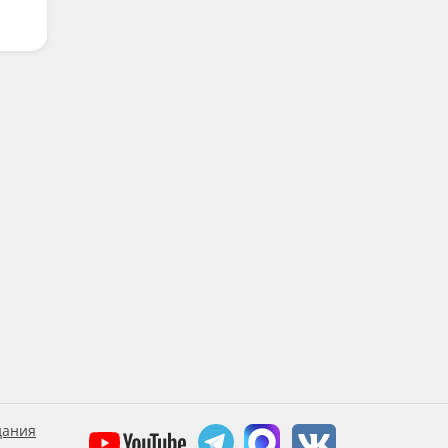
дания