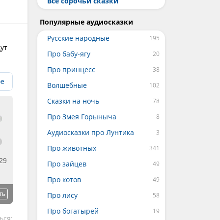
Все сорочьи сказки
Популярные аудиосказки
Русские народные
дут
Про бабу-ягу
Про принцесс
ое
Волшебные
Сказки на ночь
Про Змея Горыныча
Аудиосказки про Лунтика
Про животных
29
Про зайцев
Про котов
ть
Про лису
Про богатырей
ься: