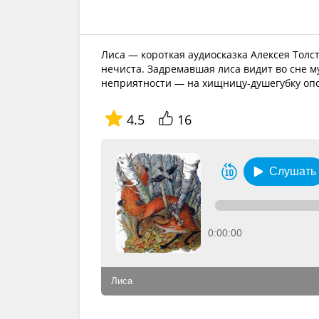
Лиса — короткая аудиосказка Алексея Толсто
нечиста. Задремавшая лиса видит во сне му
неприятности — на хищницу-душегубку опо
4.5
16
Слушать
0:00:00
Лиса