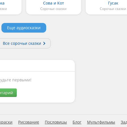
ька
Сова и Кот
Гусак
азки
Сорочьи сказки
Сорочьи сказки
Еще аудиосказки
Все сорочьи сказки
Будьте первыми!
нтарий
краски
Рисование
Пословицы
Блог
Мультфильмы
За