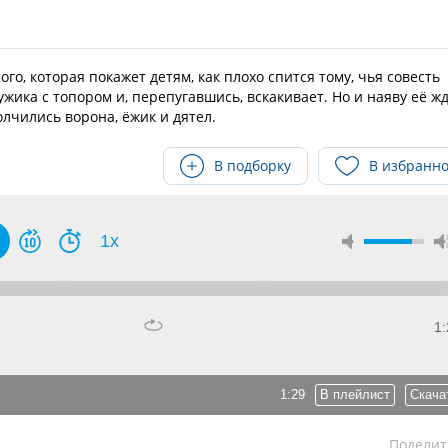
го, которая покажет детям, как плохо спится тому, чья совесть
жика с топором и, перепугавшись, вскакивает. Но и наяву её ж
лчились ворона, ёжик и дятел.
В подборку
В избранн
1x
1:
1:29
В плейлист
Скача
Поделит