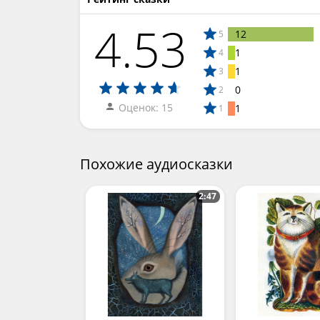
4.53
12
5
1
4
1
3
0
2
Оценок: 15
1
1
Похожие аудиосказки
2:47