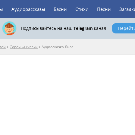
зы
Аудиорассказы
Басни
Стихи
Песни
Загадк
Подписывайтесь на наш
Telegram
канал
Перейт
той
>
Сорочьи сказки
>
Аудиосказка Лиса