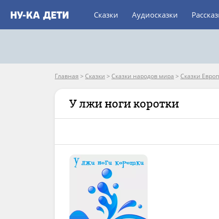
Сказки
Аудиосказки
Расска
Главная
>
Сказки
>
Сказки народов мира
>
Сказки Евро
У лжи ноги коротки