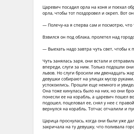
Царевич посадил орла на коня и поехал об
орла, чтобы тот поздоровел и окреп. Вот о
— Полечу-ка я сперва сам и посмотрю, что 
Взвился он под облака, пролетел над город
— Выехать надо завтра чуть свет, чтобы к 
Чуть занялась заря, они встали и отправил
впереди, слуги за ним. Только подошли они
львов. Но слуги бросили им двенадцать жар
девушки собирают на улицах мусор руками.
успокоились. Прошли еще немного и увидели
Она тоже кинулась было на них, но они брос
понесли ее на корабль, а царевич пошел в
подошел, поцеловал ее, снял у нее с право
вернулся на корабль. Тотчас отчалили и пу
Царица проснулась, когда они были уже дал
закричала на ту девушку, что поливала гор