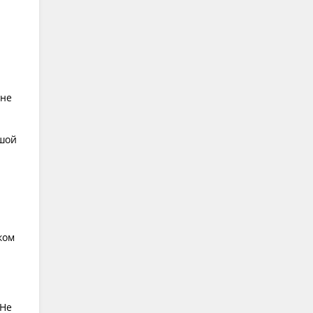
мне
ьшой
ком
 Не