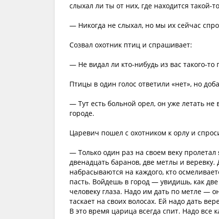
слыхал ли ты от них, где находится такой-т
— Никогда не слыхал, но мы их сейчас спр
Созвал охотник птиц и спрашивает:
— Не видал ли кто-нибудь из вас такого-то 
Птицы в один голос ответили «нет», но доб
— Тут есть больной орел, он уже летать не 
городе.
Царевич пошел с охотником к орлу и спроси
— Только один раз на своем веку пролетал
двенадцать баранов, две метлы и веревку. 
набрасываются на каждого, кто осмеливает
пасть. Войдешь в город — увидишь, как дв
человеку глаза. Надо им дать по метле — он
таскает на своих волосах. Ей надо дать вер
В это время царица всегда спит. Надо все к