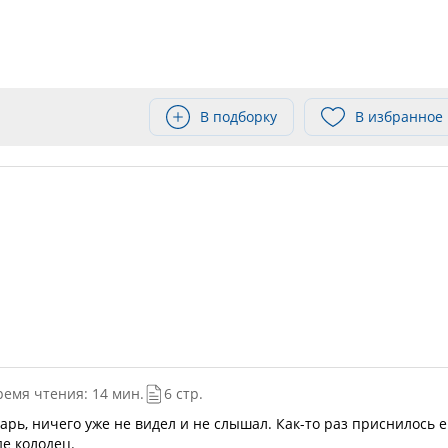
В подборку
В избранное
ремя чтения: 14 мин.
6 стр.
арь, ничего уже не видел и не слышал. Как-то раз приснилось е
де колодец.