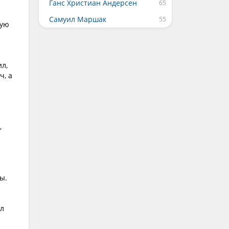
Ганс Христиан Андерсен
Самуил Маршак
ную
ил,
ч, а
,
ы.
ал