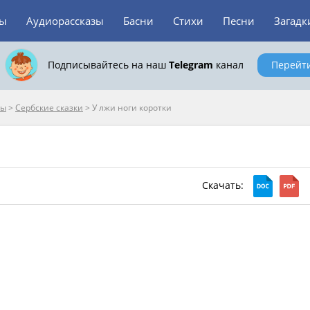
зы
Аудиорассказы
Басни
Стихи
Песни
Загадк
Подписывайтесь на наш
Telegram
канал
Перейт
пы
>
Сербские сказки
>
У лжи ноги коротки
Скачать: