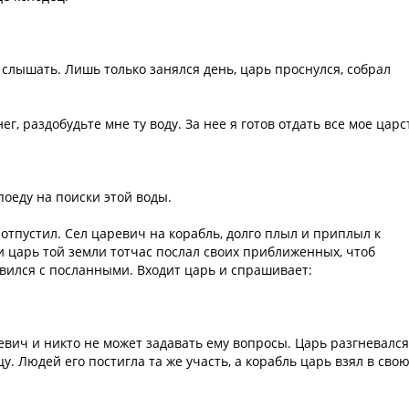
 слышать. Лишь только занялся день, царь проснулся, собрал
г, раздобудьте мне ту воду. За нее я готов отдать все мое царс
поеду на поиски этой воды.
и отпустил. Сел царевич на корабль, долго плыл и приплыл к
 и царь той земли тотчас послал своих приближенных, чтоб
авился с посланными. Входит царь и спрашивает:
ревич и никто не может задавать ему вопросы. Царь разгневался
у. Людей его постигла та же участь, а корабль царь взял в сво