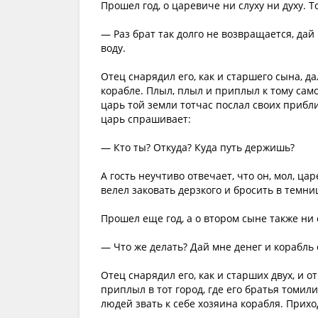
Прошел год, о царевиче ни слуху ни духу. Т
— Раз брат так долго не возвращается, дай
воду.
Отец снарядил его, как и старшего сына, д
корабле. Плыл, плыл и приплыл к тому само
царь той земли тотчас послал своих прибл
царь спрашивает:
— Кто ты? Откуда? Куда путь держишь?
А гость неучтиво отвечает, что он, мол, ца
велел заковать дерзкого и бросить в темни
Прошел еще год, а о втором сыне также ни 
— Что же делать? Дай мне денег и корабль
Отец снарядил его, как и старших двух, и 
приплыл в тот город, где его братья томил
людей звать к себе хозяина корабля. Прихо