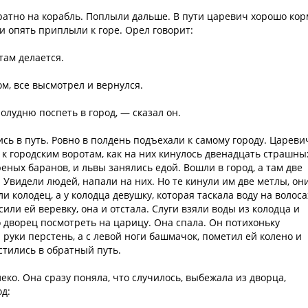
ратно на корабль. Поплыли дальше. В пути царевич хорошо ко
ни опять приплыли к горе. Орел говорит:
там делается.
ом, все высмотрел и вернулся.
полудню поспеть в город, — сказал он.
ись в путь. Ровно в полдень подъехали к самому городу. Цареви
 к городским воротам, как на них кинулось двенадцать страшны
еных баранов, и львы занялись едой. Вошли в город, а там две
 Увидели людей, напали на них. Но те кинули им две метлы, он
 колодец, а у колодца девушку, которая таскала воду на волоса
или ей веревку, она и отстала. Слуги взяли воды из колодца и
о дворец посмотреть на царицу. Она спала. Он потихоньку
й руки перстень, а с левой ноги башмачок, пометил ей колено и
стились в обратный путь.
еко. Она сразу поняла, что случилось, выбежала из дворца,
од: