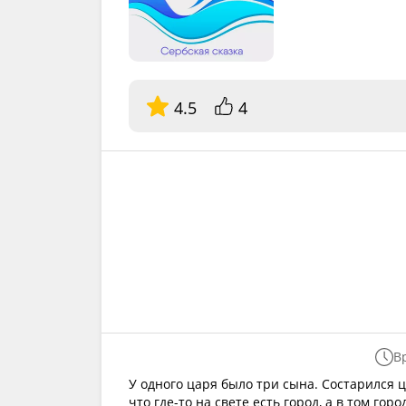
4.5
4
В
У одного царя было три сына. Состарился ц
что где-то на свете есть город, а в том горо