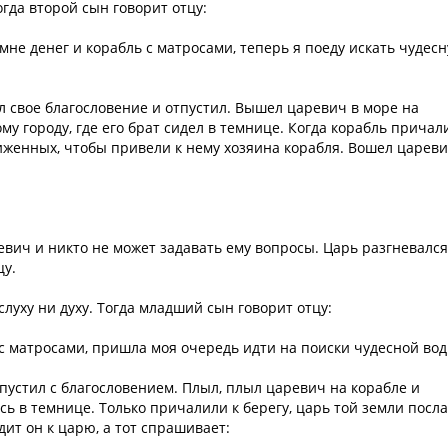
огда второй сын говорит отцу:
 мне денег и корабль с матросами, теперь я поеду искать чудес
ал свое благословение и отпустил. Вышел царевич в море на
му городу, где его брат сидел в темнице. Когда корабль причал
иженных, чтобы привели к нему хозяина корабля. Вошел цареви
ревич и никто не может задавать ему вопросы. Царь разгневался
цу.
слуху ни духу. Тогда младший сын говорит отцу:
 с матросами, пришла моя очередь идти на поиски чудесной вод
отпустил с благословением. Плыл, плыл царевич на корабле и
ись в темнице. Только причалили к берегу, царь той земли посл
дит он к царю, а тот спрашивает: