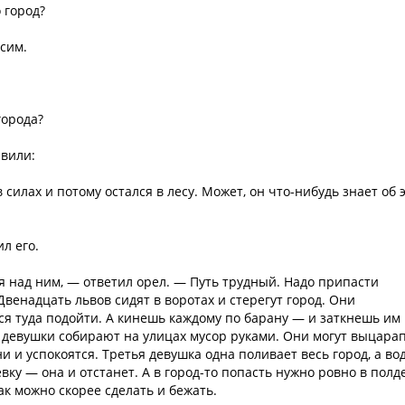
о город?
осим.
города?
авили:
в силах и потому остался в лесу. Может, он что-нибудь знает об 
л его.
 я над ним, — ответил орел. — Путь трудный. Надо припасти
Двенадцать львов сидят в воротах и стерегут город. Они
ся туда подойти. А кинешь каждому по барану — и заткнешь им
е девушки собирают на улицах мусор руками. Они могут выцара
и и успокоятся. Третья девушка одна поливает весь город, а во
евку — она и отстанет. А в город-то попасть нужно ровно в полд
ак можно скорее сделать и бежать.