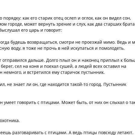
порядку: как его старик отец ослеп и оглох, как он видел сон,
мом городе, может вернуть зрение и слух, как два старших брата
 Выслушал его царь и говорит:
 Когда будешь возвращаться, смотри не проезжай мимо. Ведь и 
есную воду, я тоже не прочь в ней искупаться и помолодеть.
т отправился дальше. Долго плыл он и наконец приплыл к бол
берег, сел на коня и поехал сушей, а людей всех оставил на
н немного, и встретился ему старичок пустынник.
л, не знает ли он, где находится такой-то город. Пустынник
н умеет говорить с птицами. Может быть, от них он слыхал о та
охотника.
умеешь разговаривать с птицами. А ведь птицы повсюду летают.