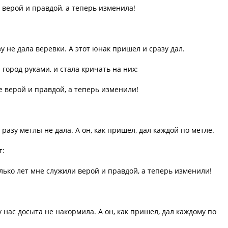
 верой и правдой, а теперь изменила!
зу не дала веревки. А этот юнак пришел и сразу дал.
город руками, и стала кричать на них:
е верой и правдой, а теперь изменили!
разу метлы не дала. А он, как пришел, дал каждой по метле.
т:
лько лет мне служили верой и правдой, а теперь изменили!
у нас досыта не накормила. А он, как пришел, дал каждому по