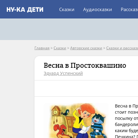
Сказки
Аудиосказки
Расска
Главная
>
Сказки
>
Авторские сказки
>
Сказки и рассказ
Весна в Простоквашино
Эдуард Успенский
Весна в П
стоит поз
посылку от
бандероли
каким буде
Печкина? П