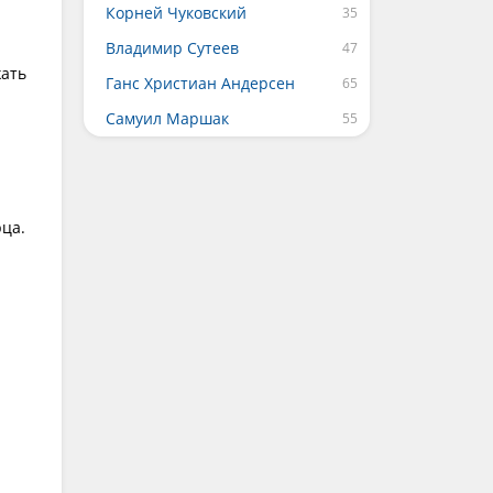
Корней Чуковский
Владимир Сутеев
жать
Ганс Христиан Андерсен
Самуил Маршак
рца.