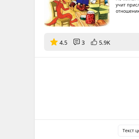
учит прис
отношению
4.5
3
5.9K
Текст 