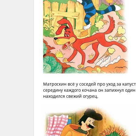
Матроскин всё у соседей про уход за капус
середину каждого кочана он запихнул один 
находился свежий огурец.