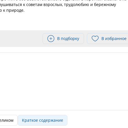
лушиваться к советам взрослых, трудолюбию и бережному
 к природе.
В подборку
В избранное
целиком
Краткое содержание