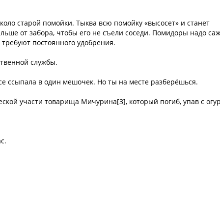
около старой помойки. Тыква всю помойку «высосет» и станет
льше от забора, чтобы его не съели соседи. Помидоры надо са
 требуют постоянного удобрения.
ственной службы.
се ссыпала в один мешочек. Но ты на месте разберёшься.
еской участи товарища Мичурина[3], который погиб, упав с огу
с.