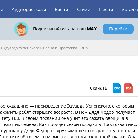
зы
Аудиорассказы
Басни
Стихи
Песни
Загадк
Подписывайтесь на наш
MAX
Перейти
ы Эдуарда Успенского
>
Весна в Простоквашино
Скачать:
ростоквашино — произведение Эдуарда Успенского, с которым
накомить ребят старшего возраста. В нем Дядя Федор получает
 тетушки. В своем послании она учит его сажать овощи, а в
 лежат их семена. Как пройдет сезон посадки в Простоквашино,
т урожай у Дяди Федора с друзьями, и что вырастет у почтальо
рочтите обо всем этом вместе с детьми в короткой сказке. Она