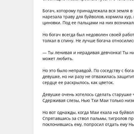
Богач, которому принадлежала вся земля в 
нарезала траву для буйволов, кормила кур,
циновки. Под ее пальцами на них возникал
Но богач всегда был недоволен своей работ
толкал в спину. Не лучше богача относились
— Ты ленивая и нерадивая девчонка! Ты нич
может любить.
Но это было неправдой. По соседству с бо
девушке, но ни разу не отважилась защитит
сердце ее раскрылось, как цветок.
Девушке очень хотелось сделать старушке ч
Сдерживая слезы, Нью Тхи Маи только низ
Но вот однажды, когда Маи ехала на буйво
Спрятавшись за ствол пальмы, тигролов про
поклонившись ему, попросил отдать ему Н