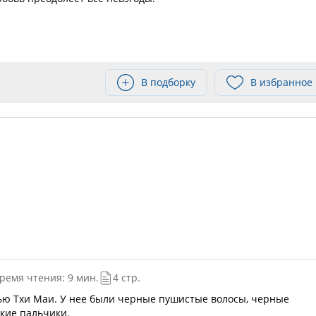
В подборку
В избранное
ремя чтения: 9 мин.
4 стр.
ью Тхи Маи. У нее были черные пушистые волосы, черные
вкие пальчики.