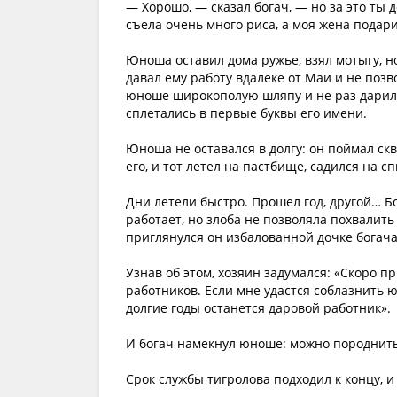
— Хорошо, — сказал богач, — но за это ты
съела очень много риса, а моя жена подари
Юноша оставил дома ружье, взял мотыгу, но
давал ему работу вдалеке от Маи и не позв
юноше широкополую шляпу и не раз дарила 
сплетались в первые буквы его имени.
Юноша не оставался в долгу: он поймал ск
его, и тот летел на пастбище, садился на 
Дни летели быстро. Прошел год, другой… Б
работает, но злоба не позволяла похвалит
приглянулся он избалованной дочке богача
Узнав об этом, хозяин задумался: «Скоро 
работников. Если мне удастся соблазнить ю
долгие годы останется даровой работник».
И богач намекнул юноше: можно породнить
Срок службы тигролова подходил к концу, и