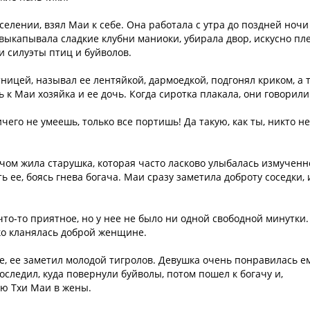
селении, взял Маи к себе. Она работала с утра до поздней ноч
 выкапывала сладкие клубни маниоки, убирала двор, искусно пл
и силуэты птиц и буйволов.
ницей, называл ее лентяйкой, дармоедкой, подгонял криком, а т
 к Маи хозяйка и ее дочь. Когда сиротка плакала, они говорили
его не умеешь, только все портишь! Да такую, как ты, никто не
гачом жила старушка, которая часто ласково улыбалась измучен
ь ее, боясь гнева богача. Маи сразу заметила доброту соседки, 
то-то приятное, но у нее не было ни одной свободной минутки.
ко кланялась доброй женщине.
ле, ее заметил молодой тигролов. Девушка очень понравилась е
следил, куда повернули буйволы, потом пошел к богачу и,
ью Тхи Маи в жены.