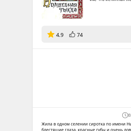
4.9
74
В
Жила в одном селении сиротка по имени Н
блестящие глаза, красные губы и очень ло