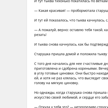
И тут тыква тихонько покатилась по веткам
— Какая красивая! — пробормотала старушк
И тут ей показалось, что тыква качнулась, 
— А пожалуй, верно: оставлю тебя такой, к
резать!
И тыква снова качнулась, как бы подтвержд
Старушка пришла домой и положила тыкву н
С того дня начались для нее счастливые дн
приготовлена и сдобрена кореньями. Вечер
в углу готовые циновки. Они быстро находи
ей, и хотя не раз клялась, что выследит с
голову на мягкую циновку.
Но однажды, когда старушка снова пришла 
искусство своей любимой, и сердце его заб
— Откуда у тебя это? — нетерпеливо спроси