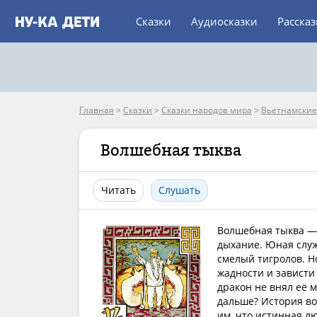
Сказки
Аудиосказки
Расска
Главная
>
Сказки
>
Сказки народов мира
>
Вьетнамские
Волшебная тыква
Читать
Слушать
Волшебная тыква — 
дыхание. Юная служ
смелый тигролов. Н
жадности и зависти 
дракон не внял её м
дальше? История во
им, что истинная л