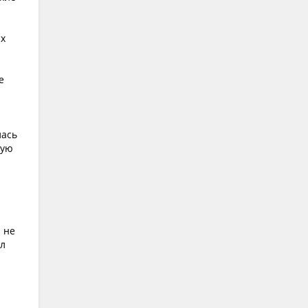
их
е
лась
щую
 не
ил