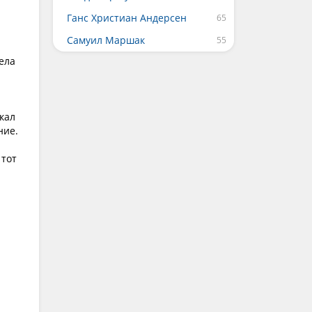
Ганс Христиан Андерсен
Самуил Маршак
ела
кал
ние.
 тот