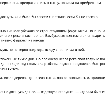
верх, и она, превратившись в тыкву, повисла на прибрежном
охнуть. Она была бы совсем счастлива, если бы не тоска о
о Нью Тхи Маи убежала со странствующим фокусником. Но юнош
л его к реке и там пропал. Бамбуковым шестом стал он шарить
 гневно фыркнул на юношу.
мую, но не терял надежды, всюду спрашивал о ней.
спокойные тихие дни. По-прежнему несла река свои голубые во
гда по глади вод скользила рыбачья лодка, преодолевая быстро
или вокруг.
. Возле дерева, где висела тыква, она остановилась и, прилож
о я не дотянусь до нее, — вздохнула старушка. — Сделала бы я и