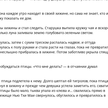
на каждое утро находит в своей хижине, но сама не знает, кто 
у показать ее дом.
ы хижины и стал следить. Старушка выпила кружку чая и вскор
только луна заливала землю голубовато-зеленым светом.
улась, затем с сухим треском распалась надвое, и оттуда
лась к полу руками и стала расти на глазах, пока не преврати
и неслышно прибралась в хижине. Потом заботливо укрыла спя
робуждаться птицы. «Что мне делать? — в отчаянии думал
 птица подлетела к нему. Долго шептал ей тигролов, пока птица
хнул в хижину и прежде чем девушка успела заметить его, схват
 птицы было мало, тыква упала из клюва и… свалилась прямо в
бежище Нью Тхи Маи свернулось, обуглилось и превратилось в