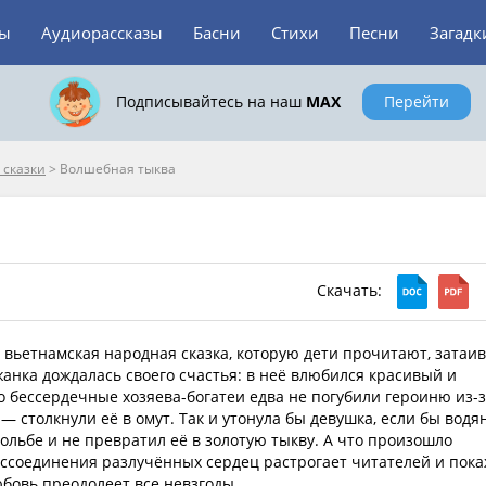
зы
Аудиорассказы
Басни
Стихи
Песни
Загадк
Подписывайтесь на наш
MAX
Перейти
 сказки
>
Волшебная тыква
Скачать:
вьетнамская народная сказка, которую дети прочитают, затаив
анка дождалась своего счастья: в неё влюбился красивый и
о бессердечные хозяева-богатеи едва не погубили героиню из-з
— столкнули её в омут. Так и утонула бы девушка, если бы водя
ольбе и не превратил её в золотую тыкву. А что произошло
ссоединения разлучённых сердец растрогает читателей и пока
юбовь преодолеет все невзгоды.