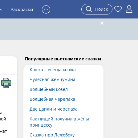
...
и
Раскраски
Поиск
Популярные вьетнамские сказки
Кошка – всегда кошка
Чудесная жемчужина
Волшебный козёл
Волшебная черепаха
Две цапли и черепаха
а
ной
Как нищий получил в жёны
принцессу
жет
Сказка про Лежебоку