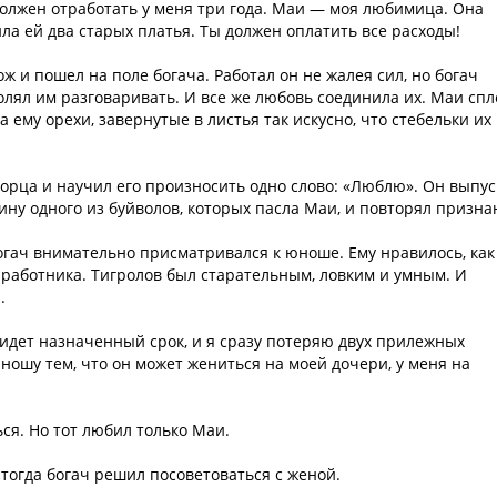
 должен отработать у меня три года. Маи — моя любимица. Она
ла ей два старых платья. Ты должен оплатить все расходы!
ж и пошел на поле богача. Работал он не жалея сил, но богач
олял им разговаривать. И все же любовь соединила их. Маи спл
ему орехи, завернутые в листья так искусно, что стебельки их
ворца и научил его произносить одно слово: «Люблю». Он выпус
спину одного из буйволов, которых пасла Маи, и повторял призна
огач внимательно присматривался к юноше. Ему нравилось, как
ь работника. Тигролов был старательным, ловким и умным. И
.
придет назначенный срок, и я сразу потеряю двух прилежных
ношу тем, что он может жениться на моей дочери, у меня на
ся. Но тот любил только Маи.
 тогда богач решил посоветоваться с женой.