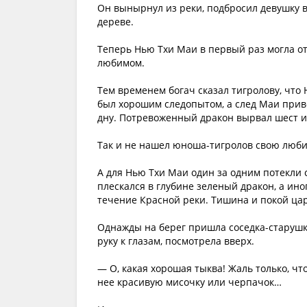
Он вынырнул из реки, подбросил девушку в
дереве.
Теперь Нью Тхи Маи в первый раз могла отд
любимом.
Тем временем богач сказал тигролову, чт
был хорошим следопытом, а след Маи приве
дну. Потревоженный дракон вырвал шест и
Так и не нашел юноша-тигролов свою люби
А для Нью Тхи Маи один за одним потекли 
плескался в глубине зеленый дракон, а ино
течение Красной реки. Тишина и покой цар
Однажды на берег пришла соседка-старушка
руку к глазам, посмотрела вверх.
— О, какая хорошая тыква! Жаль только, чт
нее красивую мисочку или черпачок…