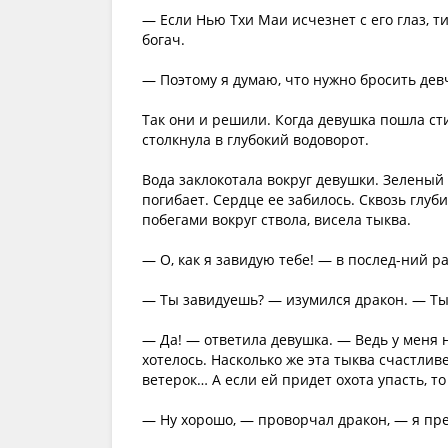
— Если Нью Тхи Маи исчезнет с его глаз, т
богач.
— Поэтому я думаю, что нужно бросить девч
Так они и решили. Когда девушка пошла сти
столкнула в глубокий водоворот.
Вода заклокотала вокруг девушки. Зеленый
погибает. Сердце ее забилось. Сквозь глуб
побегами вокруг ствола, висела тыква.
— О, как я завидую тебе! — в послед-ний р
— Ты завидуешь? — изумился дракон. — Ты,
— Да! — ответила девушка. — Ведь у меня н
хотелось. Насколько же эта тыква счастливе
ветерок… А если ей придет охота упасть, то
— Ну хорошо, — проворчал дракон, — я пре