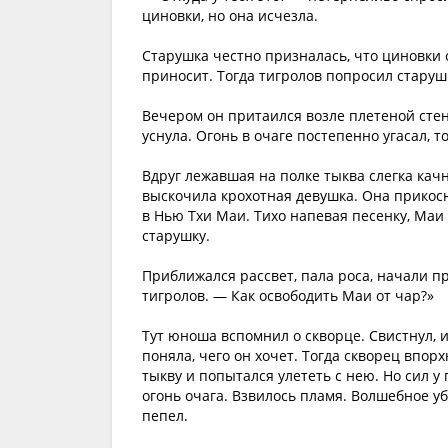
циновки, но она исчезла.
Старушка честно призналась, что циновки о
приносит. Тогда тигролов попросил старушк
Вечером он притаился возле плетеной стен
уснула. Огонь в очаге постепенно угасал, 
Вдруг лежавшая на полке тыква слегка качн
выскочила крохотная девушка. Она прикосну
в Нью Тхи Маи. Тихо напевая песенку, Ма
старушку.
Приближался рассвет, пала роса, начали п
тигролов. — Как освободить Маи от чар?»
Тут юноша вспомнил о скворце. Свистнул, и
поняла, чего он хочет. Тогда скворец впор
тыкву и попытался улететь с нею. Но сил у
огонь очага. Взвилось пламя. Волшебное у
пепел.