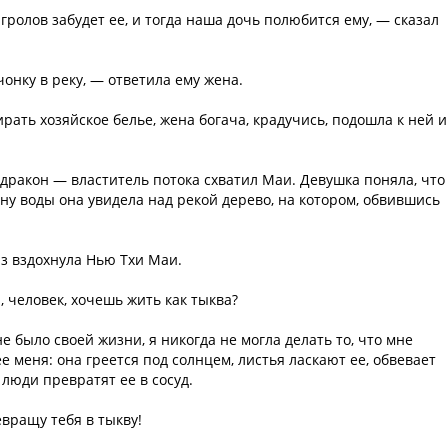
игролов забудет ее, и тогда наша дочь полюбится ему, — сказал
онку в реку, — ответила ему жена.
рать хозяйское белье, жена богача, крадучись, подошла к ней и
 дракон — властитель потока схватил Маи. Девушка поняла, что
ину воды она увидела над рекой дерево, на котором, обвившись
аз вздохнула Нью Тхи Маи.
 человек, хочешь жить как тыква?
е было своей жизни, я никогда не могла делать то, что мне
е меня: она греется под солнцем, листья ласкают ее, обвевает
 люди превратят ее в сосуд.
вращу тебя в тыкву!