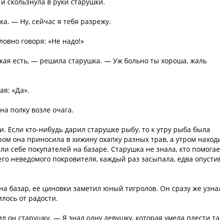
 и скользнула в руки старушки.
а. — Ну, сейчас я тебя разрежу.
словно говоря: «Не надо!»
акая есть, — решила старушка. — Уж больно ты хороша, жаль
ая: «Да».
а полку возле очага.
и. Если кто-нибудь дарил старушке рыбу, то к утру рыба была
ом она приносила в хижину охапку разных трав, а утром наход
ли себе покупателей на базаре. Старушка не знала, кто помогае
воего неведомого покровителя, каждый раз засыпала, едва опусти
на базар, ее циновки заметил юный тигролов. Он сразу же узна
илось от радости.
л он старушку. — Я знал одну девушку, которая умела плести т