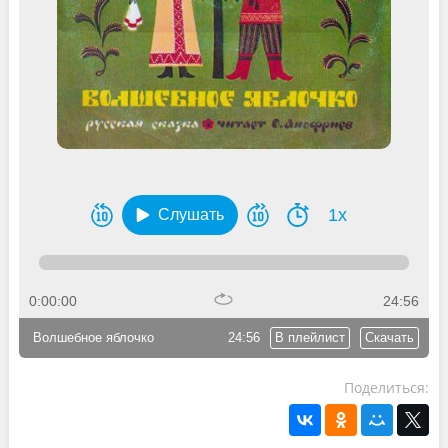
1x
Слушать
0:00:00
24:56
Волшебное яблочко
24:56
В плейлист
Скачать
Поделиться: