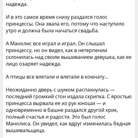
надежда.
И в это самое время снизу раздался голос
принцессы. Она звала его, потому что наступило
утро и должна была начаться свадьба.
А Манолис все играл и играл. Он слышал
принцессу, но он видел, как в нетерпении
склонилась над своим вышиванием девушка, как ее
лицо озаряет надежда.
А птицы все влетали и влетали в комнату…
Неожиданно дверь с шумом распахнулась —
последний громкий стон издала скрипка. С яростью
принцесса вырвала ее из рук юноши — и
одновременно в башне раздался другой крик,
полный счастья и радости. Это был голос
Манолиса. Он увидел, как вдруг изменилась бедная
вышивальщица.