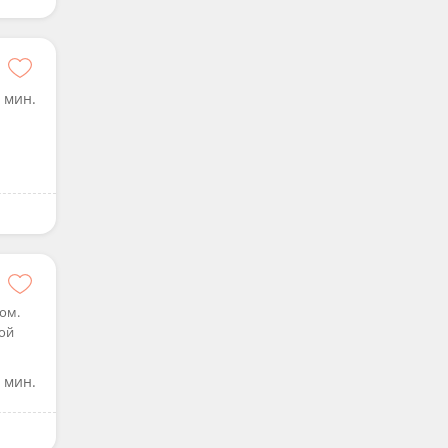
 мин.
ом.
той
 мин.