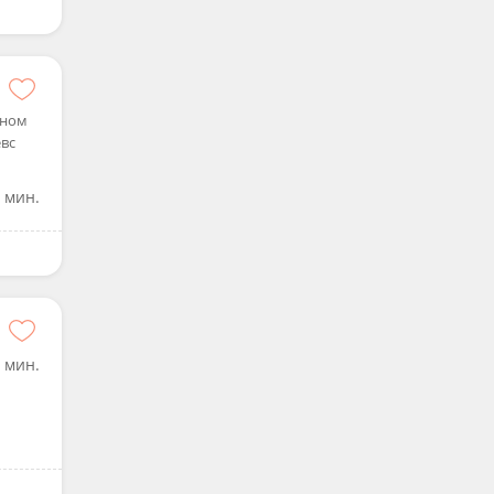
дном
евс
 мин.
 мин.