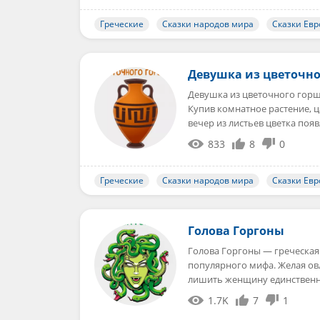
Греческие
Сказки народов мира
Сказки Ев
Девушка из цветочно
Девушка из цветочного горш
Купив комнатное растение, ц
вечер из листьев цветка поя
833
8
0
Греческие
Сказки народов мира
Сказки Ев
Голова Горгоны
Голова Горгоны — греческая 
популярного мифа. Желая ов
лишить женщину единствен
1.7K
7
1