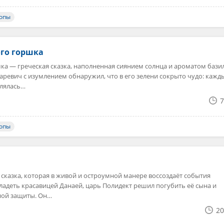
ропы
го горшка
ка — греческая сказка, наполненная сиянием солнца и ароматом бази
аревич с изумлением обнаружил, что в его зелени сокрыто чудо: кажд
влялась…
7
ропы
сказка, которая в живой и остроумной манере воссоздаёт события
ладеть красавицей Данаей, царь Полидект решил погубить её сына и
ной защиты. Он…
20