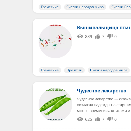
Греческие
Сказки народов мира
Сказки Ев
Вышивальщица пти
839
7
0
Греческие
Про птиц
Сказки народов мира
Чудесное лекарство
Чудесное лекарство — сказка
возлагал надежды на старши
много времени за книгами 
625
7
0