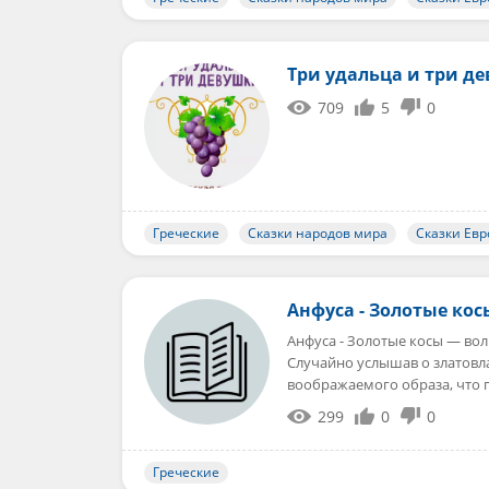
Три удальца и три д
709
5
0
Греческие
Сказки народов мира
Сказки Ев
Анфуса - Золотые кос
Анфуса - Золотые косы — во
Случайно услышав о златовл
воображаемого образа, что
299
0
0
Греческие