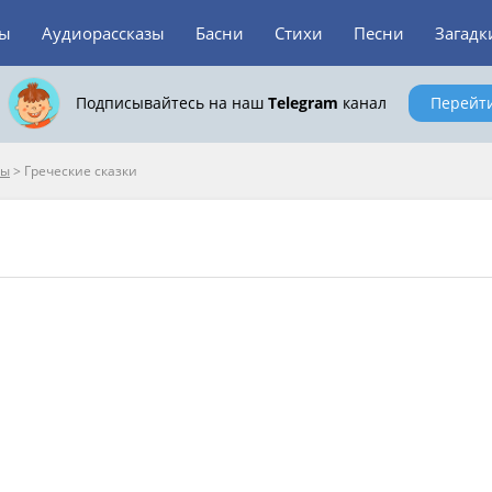
зы
Аудиорассказы
Басни
Стихи
Песни
Загадк
Подписывайтесь на наш
Telegram
канал
Перейт
пы
>
Греческие сказки