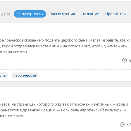
ь по:
Популярность
Время чтения
Название
Просмотры
е греческое сказание о подвиге царского сына. Желая избавить афинс
 герой отправился вместе с ними на остров Крит, чтобы уничтожить
я за развитием…
5
ропы
Героические
сказов, на страницах которого оживают персонажи античных мифов и
 перенесутся в Древнюю Грецию — колыбель европейской культуры и
дстанет яркий…
52