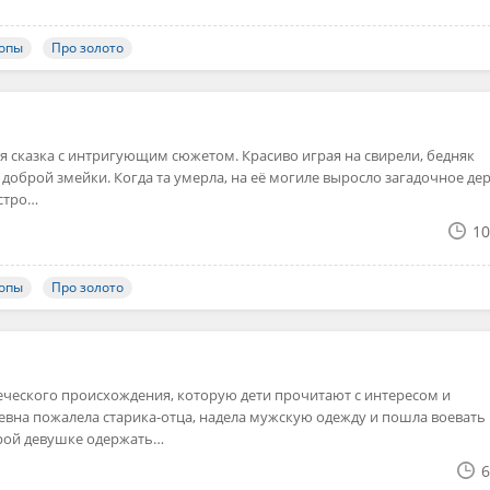
ропы
Про золото
я сказка с интригующим сюжетом. Красиво играя на свирели, бедняк
 доброй змейки. Когда та умерла, на её могиле выросло загадочное дер
стро…
10
ропы
Про золото
реческого происхождения, которую дети прочитают с интересом и
вна пожалела старика-отца, надела мужскую одежду и пошла воевать
брой девушке одержать…
6