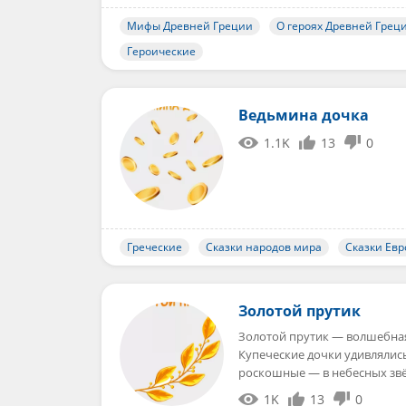
Мифы Древней Греции
О героях Древней Грец
Героические
Ведьмина дочка
1.1K
13
0
Греческие
Сказки народов мира
Сказки Ев
Золотой прутик
Золотой прутик — волшебная г
Купеческие дочки удивлялись
роскошные — в небесных зв
1K
13
0