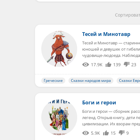
Сортироват
Тесей и Минотавр
Тесей и Минотавр — старинно
юношей и девушек от гибели,
чудовище-людоеда. Наблюда
17.9K
139
23
Греческие
Сказки народов мира
Сказки Ев
Боги и герои
Боги и герои — сборник рас
легенд. Открыв книгу, дети
цивилизации. Их взорам пре
5.9K
15
9