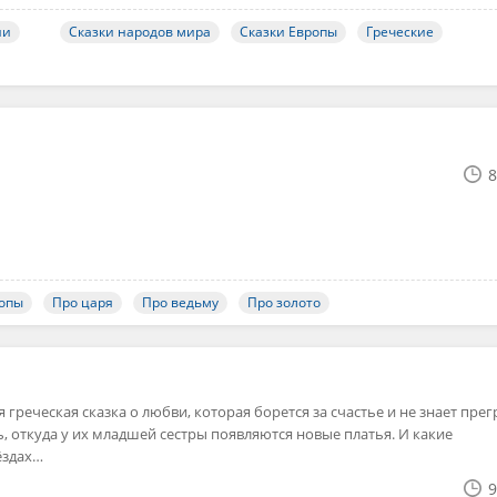
ии
Сказки народов мира
Сказки Европы
Греческие
8
ропы
Про царя
Про ведьму
Про золото
реческая сказка о любви, которая борется за счастье и не знает прег
, откуда у их младшей сестры появляются новые платья. И какие
ёздах…
9