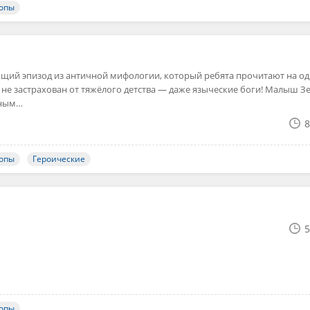
ропы
щий эпизод из античной мифологии, который ребята прочитают на о
 не застрахован от тяжёлого детства — даже языческие боги! Малыш З
нным…
8
ропы
Героические
5
ропы