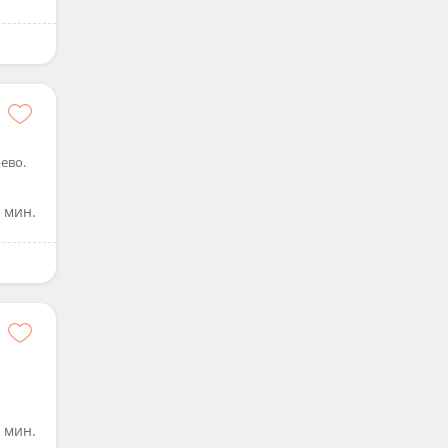
ево.
 мин.
 мин.