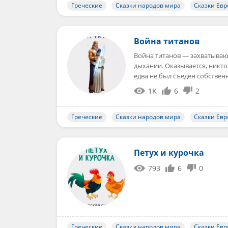
Греческие
Сказки народов мира
Сказки Ев
Война титанов
Война титанов — захватываю
дыхании. Оказывается, никто
едва не был съеден собстве
1K
6
2
Греческие
Сказки народов мира
Сказки Ев
Петух и курочка
793
6
0
Греческие
Сказки народов мира
Сказки Ев