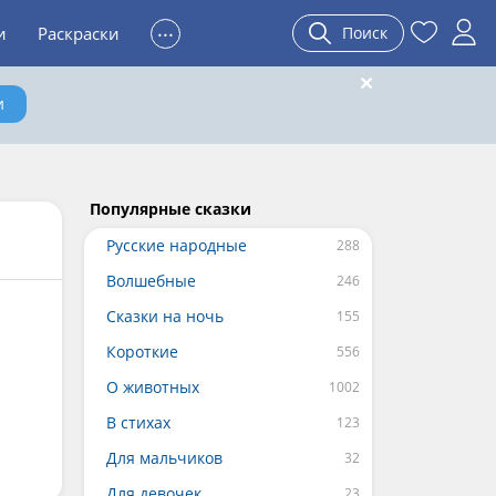
...
и
Раскраски
Поиск
и
Популярные сказки
Русские народные
Волшебные
Сказки на ночь
Короткие
О животных
В стихах
Для мальчиков
Для девочек