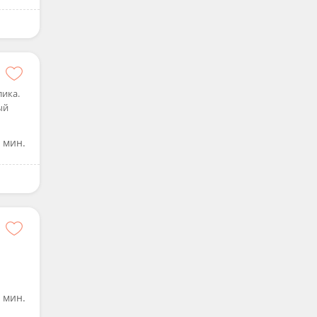
лика.
ый
 мин.
 мин.