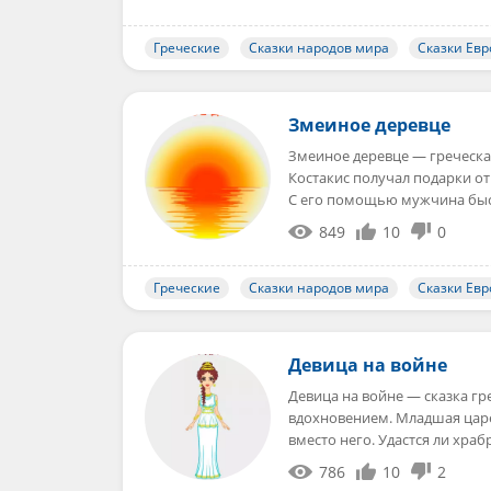
Греческие
Сказки народов мира
Сказки Ев
Змеиное деревце
Змеиное деревце — греческа
Костакис получал подарки от
С его помощью мужчина бы
849
10
0
Греческие
Сказки народов мира
Сказки Ев
Девица на войне
Девица на войне — сказка г
вдохновением. Младшая царе
вместо него. Удастся ли хра
786
10
2