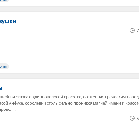
евушки
7
ропы
ы
лшебная сказка о длинноволосой красотке, сложенная греческим народ
асой Анфусе, королевич столь сильно проникся магией имени и красо
 провёл…
5