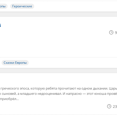
ропы
Героические
ц
9
Сказки Европы
 греческого эпоса, которую ребята прочитают на одном дыхании. Цар
х сыновей, а младшего недооценивал. И напрасно — этот юноша пров
и приобрёл…
23