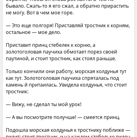
бывало. Сжать-то я его сжал, а обратно прирастить
не могу. Вот в чем мое горе.
— Это еще полгоря! Приставляй тростник к корням,
остальное — мое дело.
Приставит принц стебелек к корню, а
золотоголовая паучиха обмотает порез своей
паутиной, и стоит тростник, как стоял раньше.
Только кончили они работу, морская колдунья тут
как тут. Золотоголовая паучиха спряталась под
камень й притаилась. Увидела колдунья, что стоит
тростник:
— Вижу, не сделал ты мой урок!
— А вы посмотрите получше! — смеется принц.
Подошла морская колдунья к тростнику поближе —
видит: стоит тростник, и на каждом стебельке виден