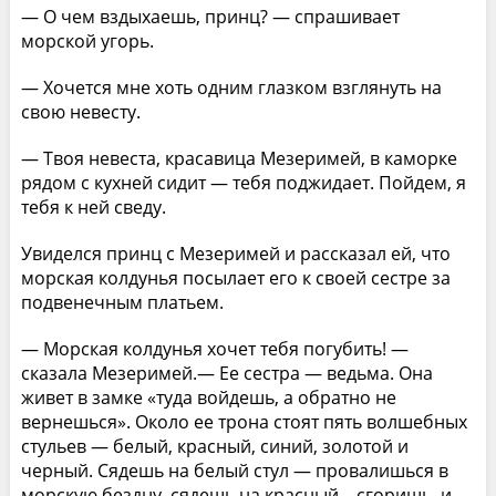
— О чем вздыхаешь, принц? — спрашивает
морской угорь.
— Хочется мне хоть одним глазком взглянуть на
свою невесту.
— Твоя невеста, красавица Мезеримей, в каморке
рядом с кухней сидит — тебя поджидает. Пойдем, я
тебя к ней сведу.
Увиделся принц с Мезеримей и рассказал ей, что
морская колдунья посылает его к своей сестре за
подвенечным платьем.
— Морская колдунья хочет тебя погубить! —
сказала Мезеримей.— Ее сестра — ведьма. Она
живет в замке «туда войдешь, а обратно не
вернешься». Около ее трона стоят пять волшебных
стульев — белый, красный, синий, золотой и
черный. Сядешь на белый стул — провалишься в
морскую бездну, сядешь на красный – сгоришь, и