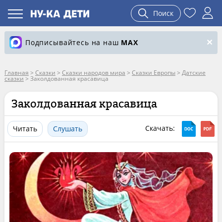
Поиск
Подписывайтесь на наш
MAX
Главная
>
Сказки
>
Сказки народов мира
>
Сказки Европы
>
Датские
сказки
>
Заколдованная красавица
Заколдованная красавица
Скачать:
Читать
Слушать