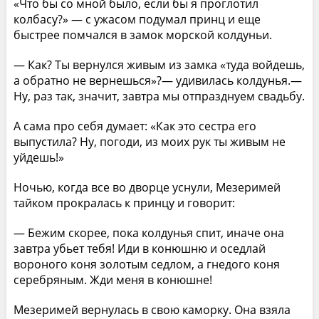
«Что бы со мной было, если бы я проглотил
колбасу?» — с ужасом подумал принц и еще
быстрее помчался в замок морской колдуньи.
— Как? Ты вернулся живым из замка «туда войдешь,
а обратно не вернешься»?— удивилась колдунья.—
Ну, раз так, значит, завтра мы отпразднуем свадьбу.
А сама про себя думает: «Как это сестра его
выпустила? Ну, погоди, из моих рук ты живым не
уйдешь!»
Ночью, когда все во дворце уснули, Мезеримей
тайком прокралась к принцу и говорит:
— Бежим скорее, пока колдунья спит, иначе она
завтра убьет тебя! Иди в конюшню и оседлай
вороного коня золотым седлом, а гнедого коня
серебряным. Жди меня в конюшне!
Мезеримей вернулась в свою каморку. Она взяла