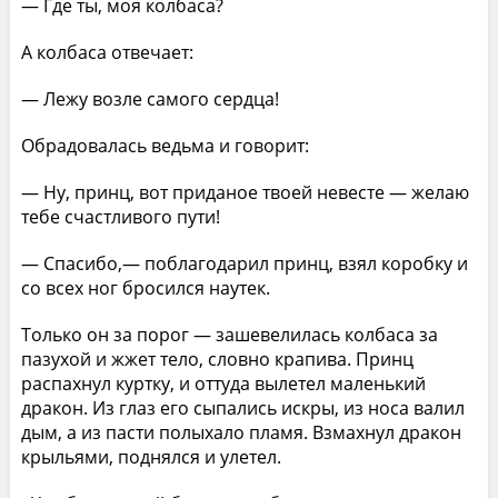
— Где ты, моя колбаса?
А колбаса отвечает:
— Лежу возле самого сердца!
Обрадовалась ведьма и говорит:
— Ну, принц, вот приданое твоей невесте — желаю
тебе счастливого пути!
— Спасибо,— поблагодарил принц, взял коробку и
со всех ног бросился наутек.
Только он за порог — зашевелилась колбаса за
пазухой и жжет тело, словно крапива. Принц
распахнул куртку, и оттуда вылетел маленький
дракон. Из глаз его сыпались искры, из носа валил
дым, а из пасти полыхало пламя. Взмахнул дракон
крыльями, поднялся и улетел.