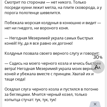
Смотрит по сторонам — нет никого. Только
посреди кухни лежит метла, на плите сковорода, а у
порога полотенце шевелится.
Побежала морская колдунья в конюшню и видит —
нет ни гнедого, ни вороного коня.
— Негодная Мезеримей украла самых быстрых
коней! Ну, да я все равно их догоню!
Колдунья позвала своего верного слугу и говорит:
30
%
— Садись на моего черного козла и мчись быстрее
А
А
ветра! Негодная Мезеримей украла моих верных
коней и убежала вместе с принцем. Хватай их и
тащи сюда!
Оседлал слуга черного козла и пустился в погоню
за беглецами. Мчится черный козел, только
копытца стучат: тук, тук, тук!