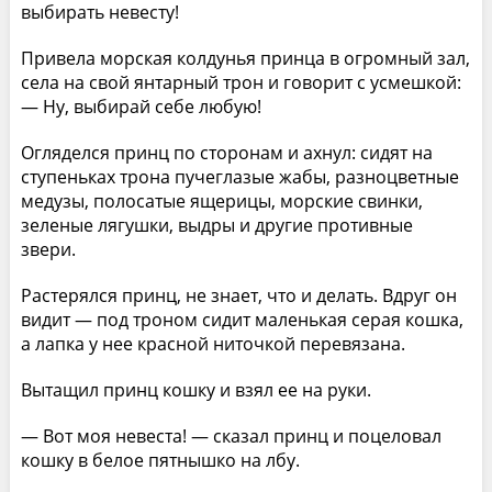
выбирать невесту!
Привела морская колдунья принца в огромный зал,
села на свой янтарный трон и говорит с усмешкой:
— Ну, выбирай себе любую!
Огляделся принц по сторонам и ахнул: сидят на
ступеньках трона пучеглазые жабы, разноцветные
медузы, полосатые ящерицы, морские свинки,
зеленые лягушки, выдры и другие противные
звери.
Растерялся принц, не знает, что и делать. Вдруг он
видит — под троном сидит маленькая серая кошка,
а лапка у нее красной ниточкой перевязана.
Вытащил принц кошку и взял ее на руки.
— Вот моя невеста! — сказал принц и поцеловал
кошку в белое пятнышко на лбу.