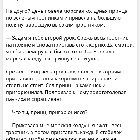
На другой день повела морская колдунья принца
по зеленым тропинкам и привела на большую
поляну, заросшую высоким тростником.
— Задам я тебе второй урок. Срежь весь тростник
на поляне и снова приставь его к корню. Да смотри,
чтобы к вечеру все было готово! — Бросила
морская колдунья принцу серп и ушла.
Срезал принц весь тростник, стал его к корням
приставлять, а он и к корням не прирастает и
стоять не стоит. Сел принц на камешек и
пригорюнился. Подползла к нему золотоголовая
паучиха и спрашивает:
— Что ты, принц, пригорюнился?
— Приказала мне морская колдунья сжать весь
тростник, а потом приставить каждый стебелек
обратно, чтобы он снова рос как ни в чем не