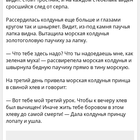
сросшийся след от серпа.
Рассердилась колдунья еще больше и глазами
кругом так и шныряет. Видит, из-под камня паучья
лапка видна. Вытащила морская колдунья
золотоголовую паучиху за лапку.
— Что тебе здесь надо? Что ты надоедаешь мне, как
зеленая муха! — рассвирепела морская колдунья и
швырнула бедную паучиху прямо в тину морскую.
На третий день привела морская колдунья принца
в свиной хлев и говорит:
— Вот тебе мой третий урок. Чтобы к вечеру хлев
был вычищен! Иначе жить тебе боровом в этом
хлеву до самой смерти! — Дала колдунья принцу
лопату и ушла.