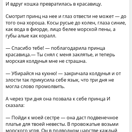
И вдруг кошка превратилась в красавицу.
Смотрит принц на нее и глаз отвести не может — до
того она хороша. Косы русые до колен, глаза синие,
как вода в фиорде, лицо белее морской пены, а
губы алые как коралл.
— Спасибо тебе! — поблагодарила принца
красавица.— Ты снял с меня заклятье, и теперь
морская колдунья мне не страшна.
— Убирайся на кухню! — закричала колдунья и от
злости так прикусила себе язык, что три дня не
могла слово промолвить.
А через три дня она позвала к себе принца И
сказала:
— Пойди к моей сестре — она даст подвенечное
платье для твоей невесты. В провожатые возьми
морского угря. Он в подводном царстве каждый