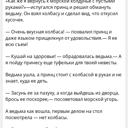
«Как же я вернусь к морской колдунье с пустыми
руками?»—испугался принц и решил обмануть
ведьму. Он взял колбасу и сделал вид, что откусил
кусочек.
— Очень вкусная колбаса! — похвалил принц и
даже языком прищелкнул от удовольствия.— Я ее
всю съем!
— Кушай на здоровье! — обрадовалась ведьма.— А
я пойду принесу еще туфельки для твоей невесты.
Ведьма ушла, а принц стоит с колбасой в руках и не
знает, куда ее деть.
— Засунь ее за пазуху, а когда выйдешь из дворца,
брось ее поскорее,— посоветовал морской угорь.
А ведьма как вошла, первым делом на стол
посмотрела — нет колбасы.