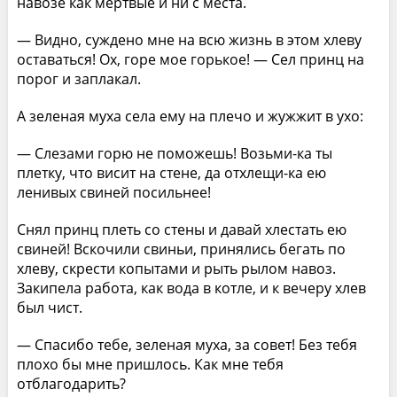
навозе как мертвые и ни с места.
— Видно, суждено мне на всю жизнь в этом хлеву
оставаться! Ох, горе мое горькое! — Сел принц на
порог и заплакал.
А зеленая муха села ему на плечо и жужжит в ухо:
— Слезами горю не поможешь! Возьми-ка ты
плетку, что висит на стене, да отхлещи-ка ею
ленивых свиней посильнее!
Снял принц плеть со стены и давай хлестать ею
свиней! Вскочили свиньи, принялись бегать по
хлеву, скрести копытами и рыть рылом навоз.
Закипела работа, как вода в котле, и к вечеру хлев
был чист.
— Спасибо тебе, зеленая муха, за совет! Без тебя
плохо бы мне пришлось. Как мне тебя
отблагодарить?