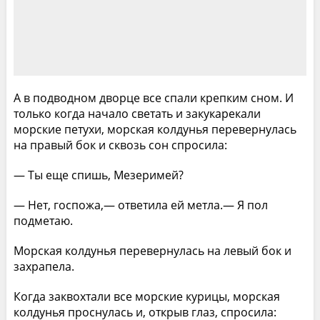
А в подводном дворце все спали крепким сном. И
только когда начало светать и закукарекали
морские петухи, морская колдунья перевернулась
на правый бок и сквозь сон спросила:
— Ты еще спишь, Мезеримей?
— Нет, госпожа,— ответила ей метла.— Я пол
подметаю.
Морская колдунья перевернулась на левый бок и
захрапела.
Когда заквохтали все морские курицы, морская
колдунья проснулась и, открыв глаз, спросила: