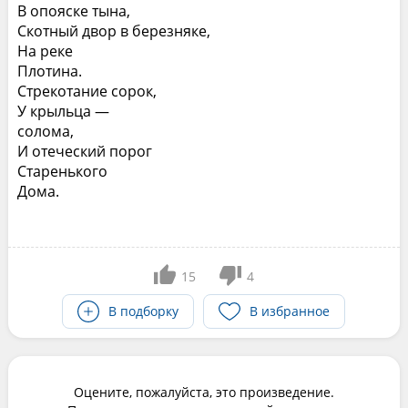
В опояске тына,
Скотный двор в березняке,
На реке
Плотина.
Стрекотание сорок,
У крыльца —
солома,
И отеческий порог
Старенького
Дома.
15
4
В подборку
В избранное
Оцените, пожалуйста, это произведение.