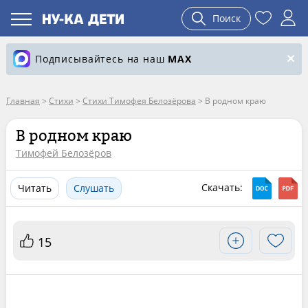
Поиск
Подписывайтесь на наш
MAX
Главная
>
Стихи
>
Стихи Тимофея Белозёрова
>
В родном краю
В родном краю
Тимофей Белозёров
Скачать:
Читать
Слушать
15