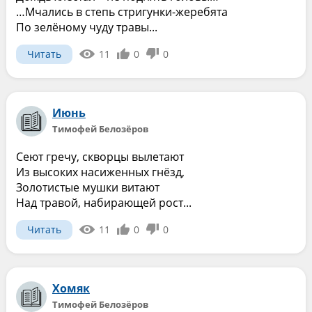
…Мчались в степь стригунки-жеребята
По зелёному чуду травы...
Читать
11
0
0
Июнь
Тимофей Белозёров
Сеют гречу, скворцы вылетают
Из высоких насиженных гнёзд,
Золотистые мушки витают
Над травой, набирающей рост...
Читать
11
0
0
Хомяк
Тимофей Белозёров