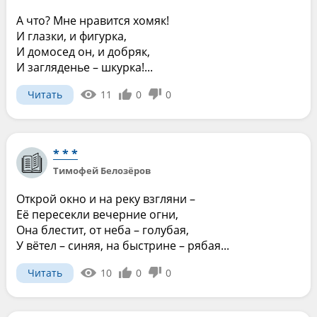
А что? Мне нравится хомяк!
И глазки, и фигурка,
И домосед он, и добряк,
И загляденье – шкурка!...
Читать
11
0
0
* * *
Тимофей Белозёров
Открой окно и на реку взгляни –
Её пересекли вечерние огни,
Она блестит, от неба – голубая,
У вётел – синяя, на быстрине – рябая...
Читать
10
0
0