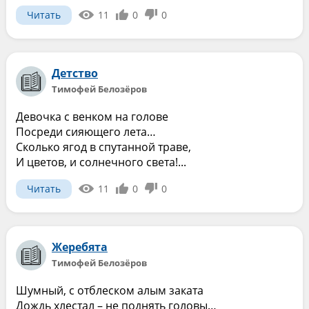
Читать
11
0
0
Детство
Тимофей Белозёров
Девочка с венком на голове
Посреди сияющего лета…
Сколько ягод в спутанной траве,
И цветов, и солнечного света!...
Читать
11
0
0
Жеребята
Тимофей Белозёров
Шумный, с отблеском алым заката
Дождь хлестал – не поднять головы…