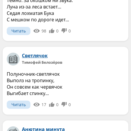
Темно. За окошком ни звука.
Луна из-за леса встает…
Седая лохматая Бука
С мешком по дороге идет...
Читать
98
0
0
Светлячок
Тимофей Белозёров
Полуночник-светлячок
Выполз на тропинку,
Он совсем как червячок
Выгибает спинку...
Читать
17
0
0
Анютина минута