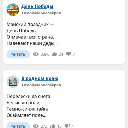
День Победы
Тимофей Белозёров
Майский праздник —
День Победы
Отмечает вся страна.
Надевают наши деды...
Читать
3.8K
24
7
В родном краю
Тимофей Белозёров
Перелески да снега
Белые до боли,
Темно-синяя тайга
Окаймляет поле...
Читать
273
15
4