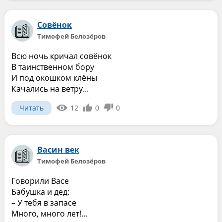
Совёнок
Тимофей Белозёров
Всю ночь кричал совёнок
В таинственном бору
И под окошком клёны
Качались на ветру...
Читать
12
0
0
Васин век
Тимофей Белозёров
Говорили Васе
Бабушка и дед:
– У тебя в запасе
Много, много лет!...