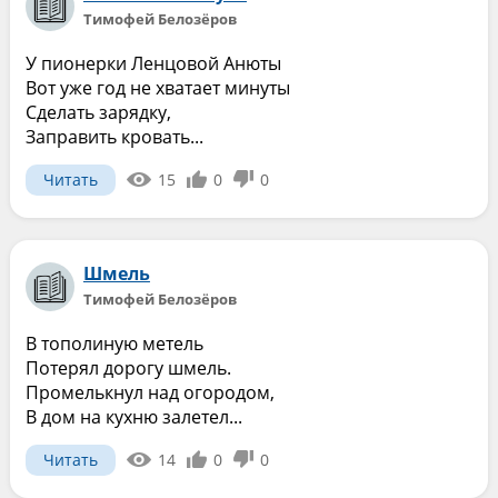
Тимофей Белозёров
У пионерки Ленцовой Анюты
Вот уже год не хватает минуты
Сделать зарядку,
Заправить кровать...
Читать
15
0
0
Шмель
Тимофей Белозёров
В тополиную метель
Потерял дорогу шмель.
Промелькнул над огородом,
В дом на кухню залетел...
Читать
14
0
0