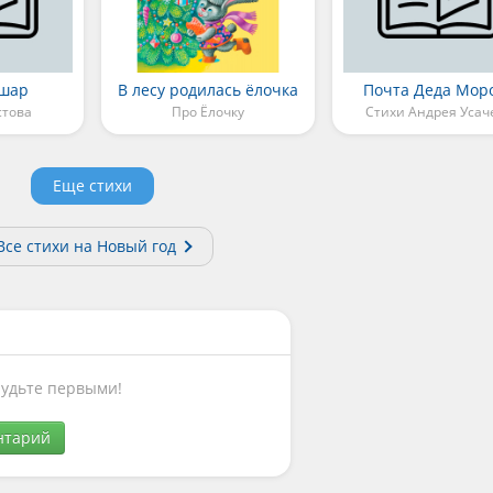
 шар
В лесу родилась ёлочка
Почта Деда Мор
стова
Про Ёлочку
Стихи Андрея Усач
Еще стихи
Все стихи на Новый год
Будьте первыми!
нтарий