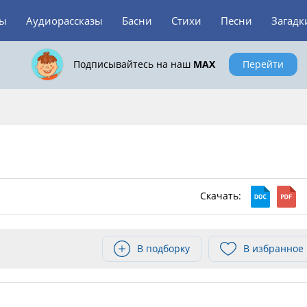
зы
Аудиорассказы
Басни
Стихи
Песни
Загадк
Подписывайтесь на наш
MAX
Перейти
Скачать:
В подборку
В избранное