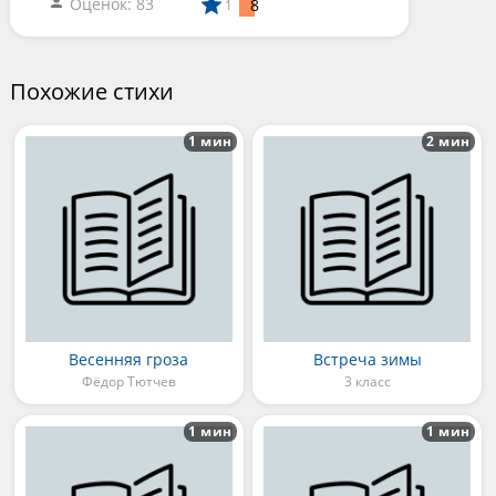
Оценок: 83
8
1
Похожие стихи
1 мин
2 мин
Весенняя гроза
Встреча зимы
Фёдор Тютчев
3 класс
1 мин
1 мин