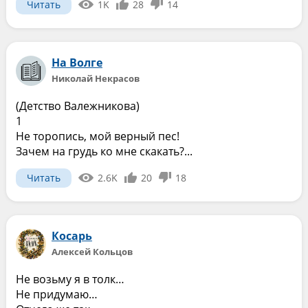
Читать
1K
28
14
На Волге
Николай Некрасов
(Детство Валежникова)
1
Не торопись, мой верный пес!
Зачем на грудь ко мне скакать?...
Читать
2.6K
20
18
Косарь
Алексей Кольцов
Не возьму я в толк…
Не придумаю…