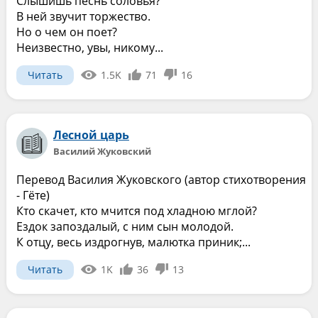
Слышишь песнь соловья?
В ней звучит торжество.
Но о чем он поет?
Неизвестно, увы, никому...
Читать
1.5K
71
16
Лесной царь
Василий Жуковский
Перевод Василия Жуковского (автор стихотворения
- Гёте)
Кто скачет, кто мчится под хладною мглой?
Ездок запоздалый, с ним сын молодой.
К отцу, весь издрогнув, малютка приник;...
Читать
1K
36
13