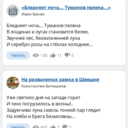
«Бледнеет ночь… Туманов пелена...»
Иван Бунин
Бледнеет ночь… Туманов пелена
В лощинах и лугах становится белее,
Звучнее лес, безжизненней луна
И серебро росы на стёклах холоднее...
Читать
130
11
0
На развалинах замка в Швеции
Константин Батюшков
Уже светило дня на западе горит
И тихо погрузилось в волны!..
Задумчиво луна сквозь тонкий пар глядит
На хляби и брега безмолвны...
Читать
947
7
2