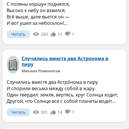
С поляны коршун поднялся,
Высоко к небу он взвился;
Всё выше, дале вьется он —
И вот ушел за небосклон!...
Читать
240
15
1
Случились вместе два Астронома в
пиру
Михаил Ломоносов
Случились вместе два Астро́нома в пиру
И спорили весьма между собой в жару.
Один твердил: земля, вертясь, круг Солнца ходит;
Другой, что Солнце все с собой планеты водит...
Читать
301
14
7