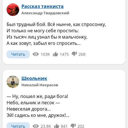
Рассказ танкиста
Александр Твардовский
Был трудный бой. Всё нынче, как спросонку,
И только не могу себе простить:
Из тысяч лиц узнал бы я мальчонку,
А как зовут, забыл его спросить...
Читать
103K
1475
268
Школьник
Николай Некрасов
— Ну, пошел же, ради бога!
Небо, ельник и песок —
Невеселая дорога…
Эй! садись ко мне, дружок!...
Читать
23.8K
841
202