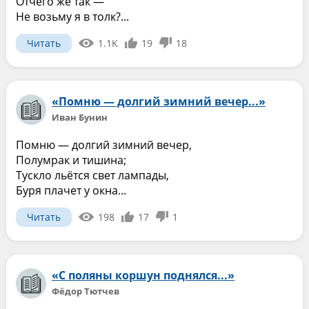
Отчего же так —
Не возьму я в толк?...
Читать
1.1K
19
18
«Помню — долгий зимний вечер...»
Иван Бунин
Помню — долгий зимний вечер,
Полумрак и тишина;
Тускло льётся свет лампады,
Буря плачет у окна...
Читать
198
17
1
«С поляны коршун поднялся...»
Фёдор Тютчев