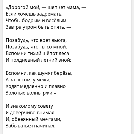
«Дорогой мой, — шепчет мама, —
Если хочешь задремать,
Чтобы бодрым и весёлым
Завтра утром быть опять, —
Позабудь, что воет вьюга,
Позабудь, что ты со мной,
Вспомни тихий шёпот леса
И полдневный летний зной;
Вспомни, как шумят берёзы,
А за лесом, у межи,
Ходят медленно и плавно
Золотые волны ржи!»
И знакомому совету
Я доверчиво внимал
И, обвеянный мечтами,
Забываться начинал.