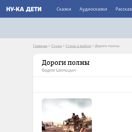
Сказки
Аудиосказки
Расска
Главная
>
Стихи
>
Стихи о войне
>
Дороги полны
Дороги полны
Вадим Шильцын