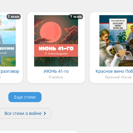
1 мин
1 мин
разговор
ИЮНЬ 41-го
Красное вино По
е
О войне
Евгений Носов
Еще стихи
Все стихи о войне