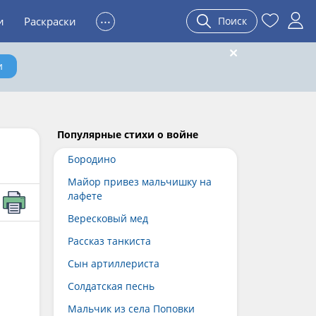
...
и
Раскраски
Поиск
и
Популярные стихи о войне
Бородино
Майор привез мальчишку на
лафете
Вересковый мед
Рассказ танкиста
Сын артиллериста
Солдатская песнь
Мальчик из села Поповки