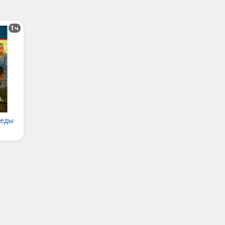
1ч
беды