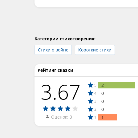
Категории стихотворения:
Стихи о войне
Короткие стихи
Рейтинг сказки
3.67
2
5
0
4
0
3
0
2
Оценок: 3
1
1