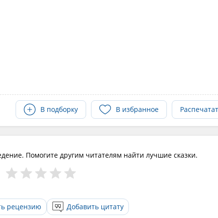
В подборку
В избранное
Распечата
едение. Помогите другим читателям найти лучшие сказки.
ть рецензию
Добавить цитату