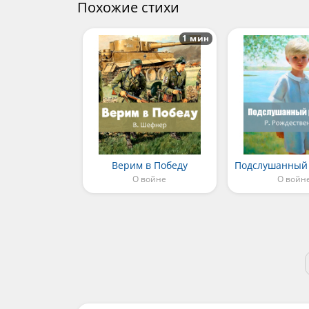
Похожие стихи
1 мин
Верим в Победу
Подслушанный 
О войне
О войн