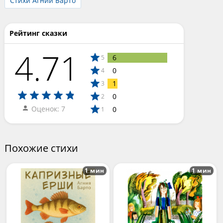
Стихи Агнии Барто
Рейтинг сказки
4.71
6
5
0
4
1
3
0
2
Оценок: 7
0
1
Похожие стихи
1 мин
1 мин