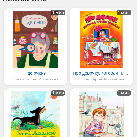
1 мин
1 мин
Где очки?
Про девочку, которая плохо кушала
Стихи Сергея Михалкова
Стихи Сергея Михалкова
1 мин
1 мин