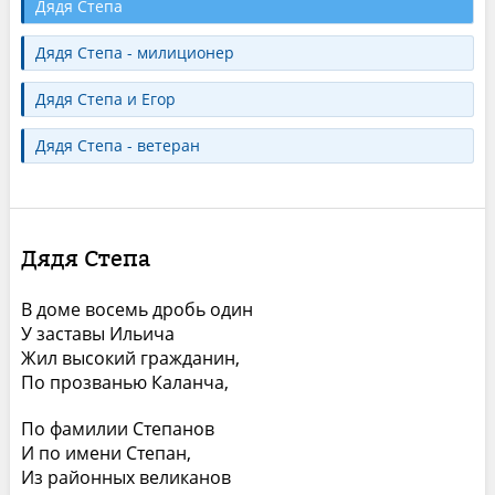
Дядя Степа
Дядя Степа - милиционер
Дядя Степа и Егор
Дядя Степа - ветеран
Дядя Степа
В доме восемь дробь один
У заставы Ильича
Жил высокий гражданин,
По прозванью Каланча,
По фамилии Степанов
И по имени Степан,
Из районных великанов