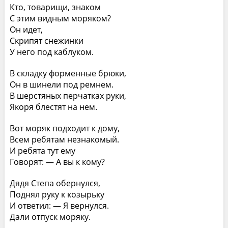
Кто, товарищи, знаком
С этим видным моряком?
Он идет,
Скрипят снежинки
У него под каблуком.
В складку форменные брюки,
Он в шинели под ремнем.
В шерстяных перчатках руки,
Якоря блестят на нем.
Вот моряк подходит к дому,
Всем ребятам незнакомый.
И ребята тут ему
Говорят: — А вы к кому?
Дядя Степа обернулся,
Поднял руку к козырьку
И ответил: — Я вернулся.
Дали отпуск моряку.