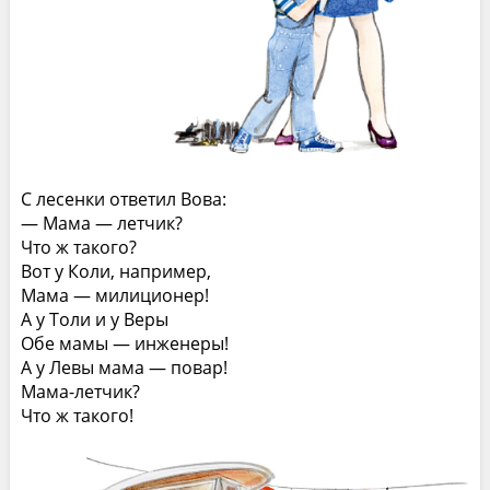
С лесенки ответил Вова:
— Мама — летчик?
Что ж такого?
Вот у Коли, например,
Мама — милиционер!
А у Толи и у Веры
Обе мамы — инженеры!
А у Левы мама — повар!
Мама-летчик?
Что ж такого!