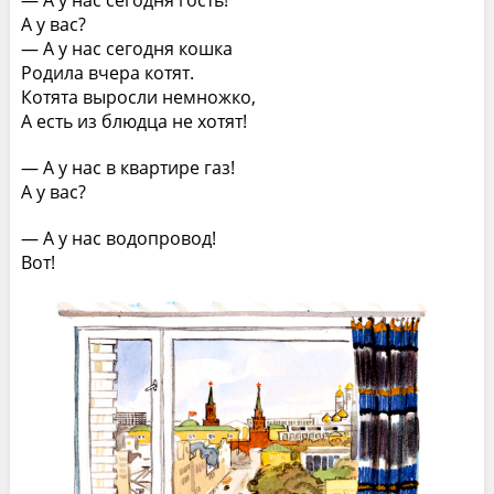
А у вас?
— А у нас сегодня кошка
Родила вчера котят.
Котята выросли немножко,
А есть из блюдца не хотят!
— А у нас в квартире газ!
А у вас?
— А у нас водопровод!
Вот!