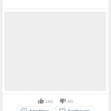
2362
205
В подборку
В избранное