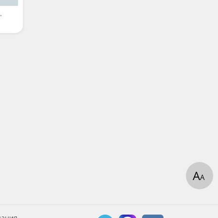
.
А
А
дания