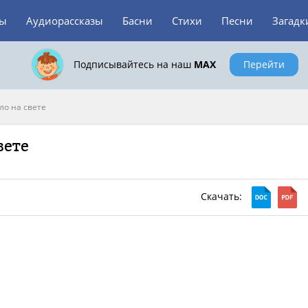
зы
Аудиорассказы
Басни
Стихи
Песни
Загадк
Подписывайтесь на наш
MAX
Перейти
ло на свете
вете
Скачать: