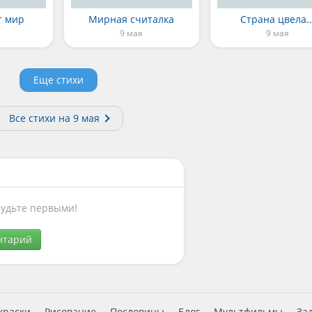
т мир
Мирная считалка
Страна цвела..
9 мая
9 мая
Еще стихи
Все стихи на 9 мая
Будьте первыми!
нтарий
краски
Рисование
Пословицы
Блог
Мультфильмы
За