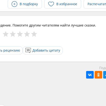
В подборку
В избранное
Распечата
едение. Помогите другим читателям найти лучшие сказки.
ть рецензию
Добавить цитату
Под