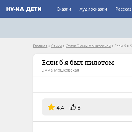
Сказки
Аудиосказки
Расска
Главная
>
Стихи
>
Стихи Эммы Мошковской
>
Если б я 
Если б я был пилотом
Эмма Мошковская
4.4
8