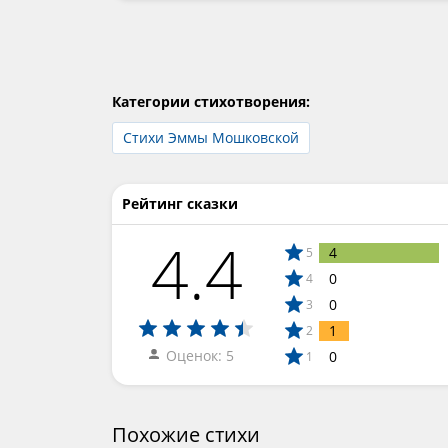
Категории стихотворения:
Стихи Эммы Мошковской
Рейтинг сказки
4.4
4
5
0
4
0
3
1
2
Оценок: 5
0
1
Похожие стихи