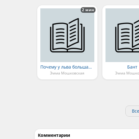
2 мин
Почему у льва большая грива
Бант
Эмма Мошковская
Эмма Мошко
Вс
Комментарии