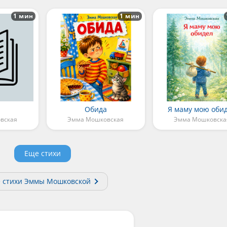
1 мин
1 мин
Обида
Я маму мою оби
вская
Эмма Мошковская
Эмма Мошковска
Еще стихи
е стихи Эммы Мошковской