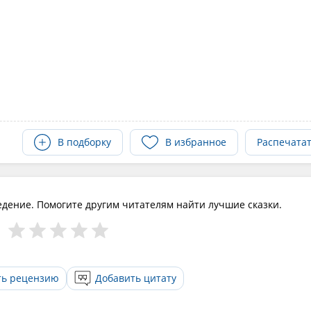
В подборку
В избранное
Распечата
едение. Помогите другим читателям найти лучшие сказки.
ть рецензию
Добавить цитату