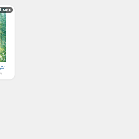
1 мин
дел
я