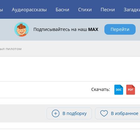
зы
Аудиорассказы
Басни
Стихи
Песни
Загадк
Подписывайтесь на наш
MAX
Перейти
был пилотом
Скачать:
В подборку
В избранное