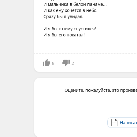
И мальчика в белой панаме...
И как ему хочется в небо,
Сразу бы я увидал.
И я бы к нему спустился!
И я бы его покатал!
8
2
Оцените, пожалуйста, это произв
Написа