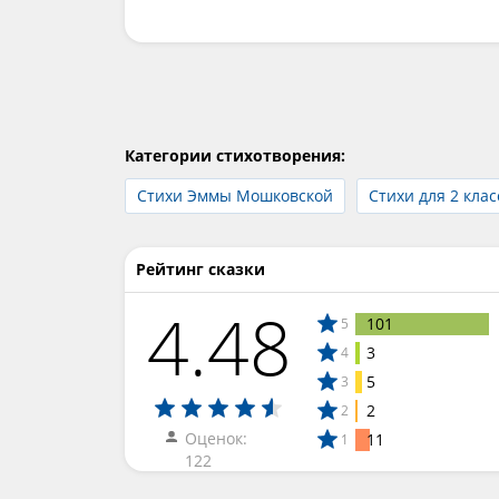
Категории стихотворения:
Стихи Эммы Мошковской
Стихи для 2 клас
Рейтинг сказки
4.48
101
5
3
4
5
3
2
2
Оценок:
11
1
122