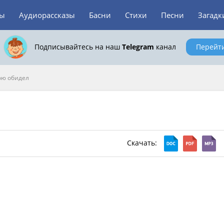
зы
Аудиорассказы
Басни
Стихи
Песни
Загадк
Подписывайтесь на наш
Telegram
канал
Перейт
ою обидел
Скачать: