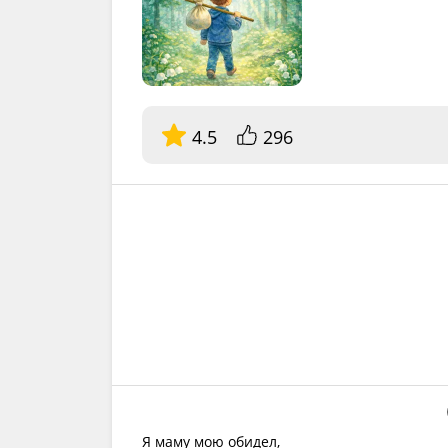
4.5
296
Я маму мою обидел,