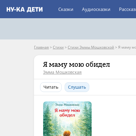
Сказки
Аудиосказки
Расска
Главная
>
Стихи
>
Стихи Эммы Мошковской
>
Я маму м
Я маму мою обидел
Эмма Мошковская
Читать
Слушать