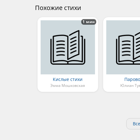
Похожие стихи
1 мин
Кислые стихи
Парово
Эмма Мошковская
Юлиан Ту
Вс