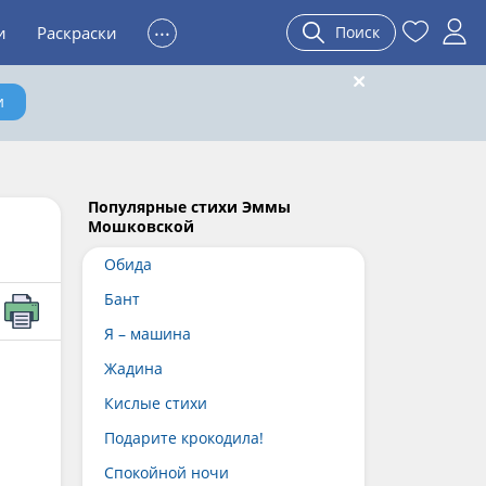
...
и
Раскраски
Поиск
и
Популярные стихи Эммы
Мошковской
Обида
Бант
Я – машина
Жадина
Кислые стихи
Подарите крокодила!
Спокойной ночи