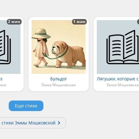
2 мин
1 мин
з
Бyльдог
вим
Эмма Мошковская
Эмма Мошковска
Еще стихи
е стихи Эммы Мошковской