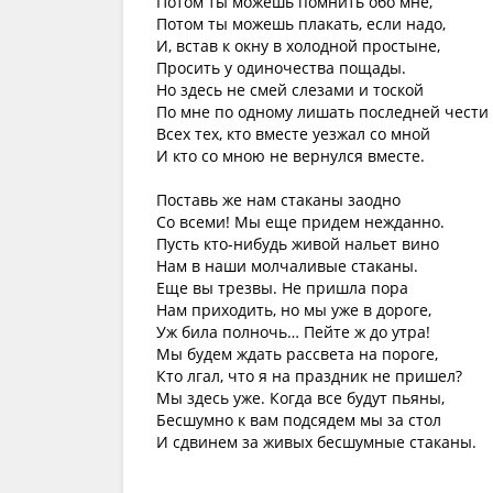
Потом ты можешь помнить обо мне,
Потом ты можешь плакать, если надо,
И, встав к окну в холодной простыне,
Просить у одиночества пощады.
Но здесь не смей слезами и тоской
По мне по одному лишать последней чести
Всех тех, кто вместе уезжал со мной
И кто со мною не вернулся вместе.
Поставь же нам стаканы заодно
Со всеми! Мы еще придем нежданно.
Пусть кто-нибудь живой нальет вино
Нам в наши молчаливые стаканы.
Еще вы трезвы. Не пришла пора
Нам приходить, но мы уже в дороге,
Уж била полночь… Пейте ж до утра!
Мы будем ждать рассвета на пороге,
Кто лгал, что я на праздник не пришел?
Мы здесь уже. Когда все будут пьяны,
Бесшумно к вам подсядем мы за стол
И сдвинем за живых бесшумные стаканы.