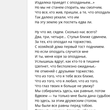
Издалека приедет с опозданьем…»
Но мы не станем спорить, мы смолчим,
Что все, кто жив, пришли, а те, что опоздали
Так далеко уехали, что им
На эту землю уж поспеть едва ли.
Ну что же, сядем. Сколько нас всего?
Два, три, четыре… Стулья ближе сдвинем,
За тех, кто опоздал на торжество,
С хозяйкой дома первый тост поднимем.
Но если опоздать случится мне
И ты, меня коря за опозданье,
Услышишь вдруг, как кто-то в тишине
Шепнет, что бесполезно ожиданье,-
Не отменяй с друзьями торжество.
Что из того, что я тебе всех ближе,
Что из того, что я любил, что из того,
Что глаз твоих я больше не увижу?
Мы собирались здесь, как равные, потом
Вдвоем — ты только мне была дана судьбою
Но здесь, за этим дружеским столом,
Мы были все равны перед тобою.