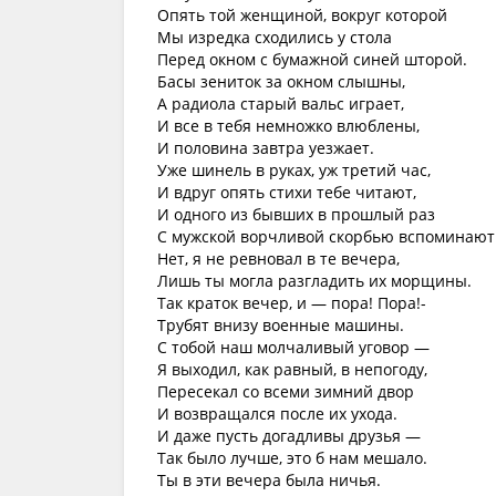
Опять той женщиной, вокруг которой
Мы изредка сходились у стола
Перед окном с бумажной синей шторой.
Басы зениток за окном слышны,
А радиола старый вальс играет,
И все в тебя немножко влюблены,
И половина завтра уезжает.
Уже шинель в руках, уж третий час,
И вдруг опять стихи тебе читают,
И одного из бывших в прошлый раз
С мужской ворчливой скорбью вспоминают
Нет, я не ревновал в те вечера,
Лишь ты могла разгладить их морщины.
Так краток вечер, и — пора! Пора!-
Трубят внизу военные машины.
С тобой наш молчаливый уговор —
Я выходил, как равный, в непогоду,
Пересекал со всеми зимний двор
И возвращался после их ухода.
И даже пусть догадливы друзья —
Так было лучше, это б нам мешало.
Ты в эти вечера была ничья.