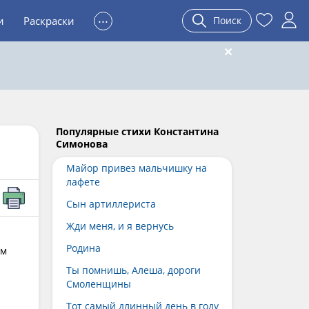
...
и
Раскраски
Поиск
Популярные стихи Константина
Симонова
Майор привез мальчишку на
лафете
Сын артиллериста
Жди меня, и я вернусь
Родина
им
Ты помнишь, Алеша, дороги
Смоленщины
Тот самый длинный день в году