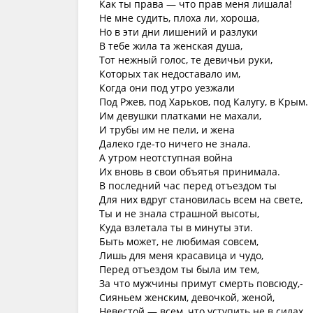
Как ты права — что прав меня лишала!
Не мне судить, плоха ли, хороша,
Но в эти дни лишений и разлуки
В тебе жила та женская душа,
Тот нежный голос, те девичьи руки,
Которых так недоставало им,
Когда они под утро уезжали
Под Ржев, под Харьков, под Калугу, в Крым.
Им девушки платками не махали,
И трубы им не пели, и жена
Далеко где-то ничего не знала.
А утром неотступная война
Их вновь в свои объятья принимала.
В последний час перед отъездом ты
Для них вдруг становилась всем на свете,
Ты и не знала страшной высоты,
Куда взлетала ты в минуты эти.
Быть может, не любимая совсем,
Лишь для меня красавица и чудо,
Перед отъездом ты была им тем,
За что мужчины примут смерть повсюду,-
Сияньем женским, девочкой, женой,
Невестой — всем, что уступить не в силах,