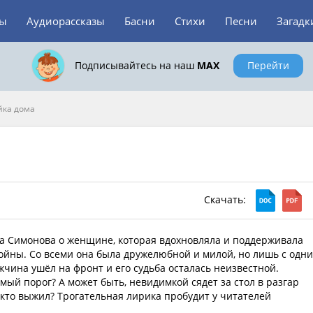
зы
Аудиорассказы
Басни
Стихи
Песни
Загадк
Подписывайтесь на наш
MAX
Перейти
йка дома
Скачать:
а Симонова о женщине, которая вдохновляла и поддерживала
ойны. Со всеми она была дружелюбной и милой, но лишь с одн
жчина ушёл на фронт и его судьба осталась неизвестной.
мый порог? А может быть, невидимкой сядет за стол в разгар
 кто выжил? Трогательная лирика пробудит у читателей