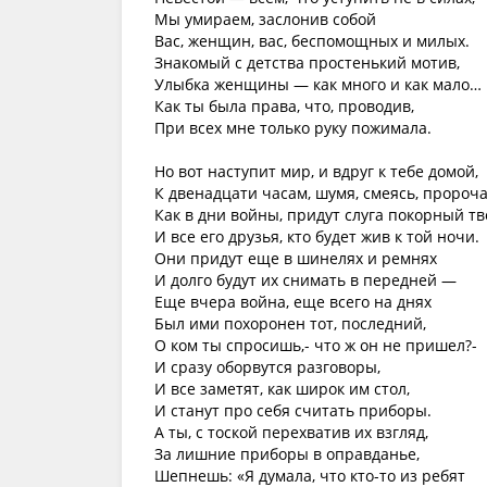
Мы умираем, заслонив собой
Вас, женщин, вас, беспомощных и милых.
Знакомый с детства простенький мотив,
Улыбка женщины — как много и как мало…
Как ты была права, что, проводив,
При всех мне только руку пожимала.
Но вот наступит мир, и вдруг к тебе домой,
К двенадцати часам, шумя, смеясь, пророча
Как в дни войны, придут слуга покорный т
И все его друзья, кто будет жив к той ночи.
Они придут еще в шинелях и ремнях
И долго будут их снимать в передней —
Еще вчера война, еще всего на днях
Был ими похоронен тот, последний,
О ком ты спросишь,- что ж он не пришел?-
И сразу оборвутся разговоры,
И все заметят, как широк им стол,
И станут про себя считать приборы.
А ты, с тоской перехватив их взгляд,
За лишние приборы в оправданье,
Шепнешь: «Я думала, что кто-то из ребят