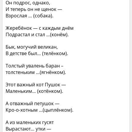
Он подрос, однако,
И теперь он не щенок —
Взрослая … (собака).
Жеребёнок — с каждым днём
Подрастал и стал …(конём).
Бык, могучий великан,
В детстве был… (телёнком).
Толстый увалень баран –
толстеньким …(ягнёнком).
Этот важный кот Пушок —
Маленьким… (котёнком).
А отважный петушок —
Кро-о-хотным …(цыплёнком).
А из маленьких гусят
Вырастают… утки —