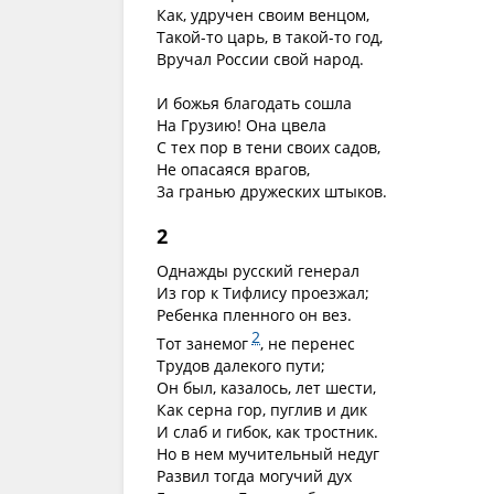
Как, удручен своим венцом,
Такой-то царь, в такой-то год,
Вручал России свой народ.
И божья благодать сошла
На Грузию! Она цвела
С тех пор в тени своих садов,
Не опасаяся врагов,
3а гранью дружеских штыков.
2
Однажды русский генерал
Из гор к Тифлису проезжал;
Ребенка пленного он вез.
2
Тот занемог
, не перенес
Трудов далекого пути;
Он был, казалось, лет шести,
Как серна гор, пуглив и дик
И слаб и гибок, как тростник.
Но в нем мучительный недуг
Развил тогда могучий дух