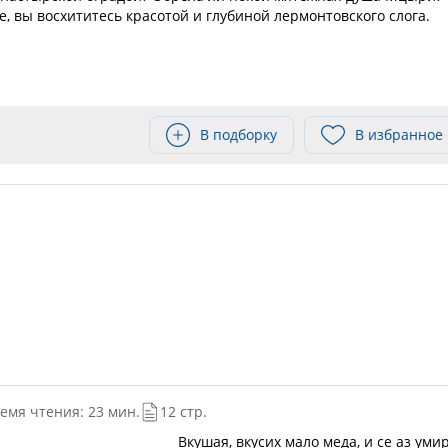
, вы восхититесь красотой и глубиной лермонтовского слога.
В подборку
В избранное
емя чтения: 23 мин.
12 стр.
Вкушая, вкусих мало меда, и се аз уми