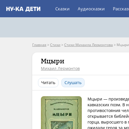
Сказки
Аудиосказки
Расска
Главная
>
Стихи
>
Стихи Михаила Лермонтова
>
Мцыри
Мцыри
Михаил Лермонтов
Читать
Слушать
Мцыри — произведен
кавказских поэм. В 
противостояния чело
открывается библей
горца, выросшего в
ожидали героя за м