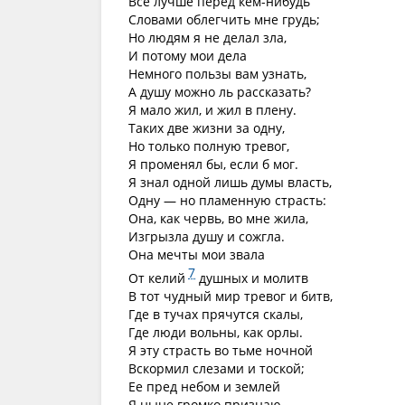
Все лучше перед кем-нибудь
Словами облегчить мне грудь;
Но людям я не делал зла,
И потому мои дела
Немного пользы вам узнать,
А душу можно ль рассказать?
Я мало жил, и жил в плену.
Таких две жизни за одну,
Но только полную тревог,
Я променял бы, если б мог.
Я знал одной лишь думы власть,
Одну — но пламенную страсть:
Она, как червь, во мне жила,
Изгрызла душу и сожгла.
Она мечты мои звала
7
От келий
душных и молитв
В тот чудный мир тревог и битв,
Где в тучах прячутся скалы,
Где люди вольны, как орлы.
Я эту страсть во тьме ночной
Вскормил слезами и тоской;
Ее пред небом и землей
Я ныне громко признаю