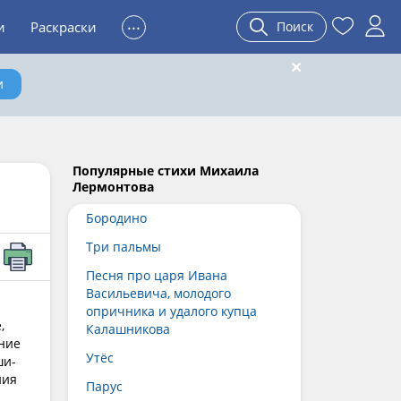
...
и
Раскраски
Поиск
и
Популярные стихи Михаила
Лермонтова
Бородино
Три пальмы
Песня про царя Ивана
Васильевича, молодого
опричника и удалого купца
,
Калашникова
ние
Утёс
ши-
ния
Парус