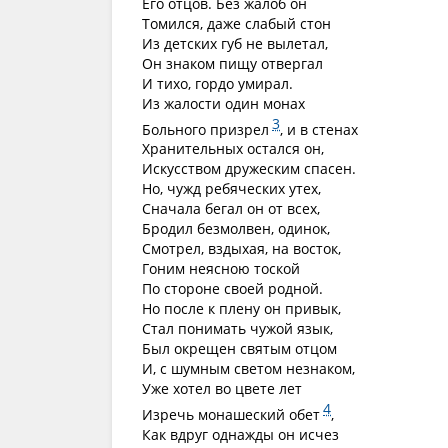
Его отцов. Без жалоб он
Томился, даже слабый стон
Из детских губ не вылетал,
Он знаком пищу отвергал
И тихо, гордо умирал.
Из жалости один монах
3
Больного призрел
, и в стенах
Хранительных остался он,
Искусством дружеским спасен.
Но, чужд ребяческих утех,
Сначала бегал он от всех,
Бродил безмолвен, одинок,
Смотрел, вздыхая, на восток,
Гоним неясною тоской
По стороне своей родной.
Но после к плену он привык,
Стал понимать чужой язык,
Был окрещен святым отцом
И, с шумным светом незнаком,
Уже хотел во цвете лет
4
Изречь монашеский обет
,
Как вдруг однажды он исчез