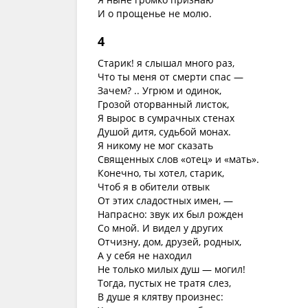
И о прощенье не молю.
4
Старик! я слышал много раз,
Что ты меня от смерти спас —
Зачем? .. Угрюм и одинок,
Грозой оторванный листок,
Я вырос в сумрачных стенах
Душой дитя, судьбой монах.
Я никому не мог сказать
Священных слов «отец» и «мать».
Конечно, ты хотел, старик,
Чтоб я в обители отвык
От этих сладостных имен, —
Напрасно: звук их был рожден
Со мной. И видел у других
Отчизну, дом, друзей, родных,
А у себя не находил
Не только милых душ — могил!
Тогда, пустых не тратя слез,
В душе я клятву произнес: