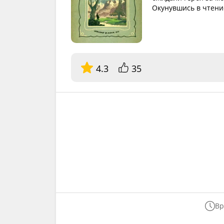
Окунувшись в чтение
4.3
35
Вр