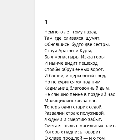
1
Немного лет тому назад,
Там, где, сливаяся, шумят,
Обнявшись, будто две сестры,
Струи Арагвы и Куры,
Был монастырь. Из-за горы
И нынче видит пешеход
Столбы обрушенных ворот,
И башни, и церковный свод;
Но не курится уж под ним
Кадильниц благовонный дым,
Не слышно пенье в поздний час
Молящих иноков за нас.
Теперь один старик седой,
Развалин страж полуживой,
Людьми и смертию забыт,
Сметает пыль с могильных плит,
Которых надпись говорит
О славе прошлой — и о том,