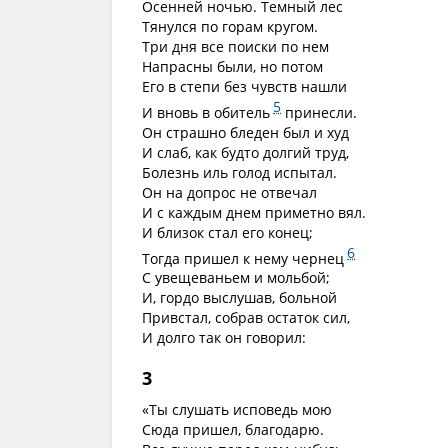
Осенней ночью. Темный лес
Тянулся по горам кругом.
Три дня все поиски по нем
Напрасны были, но потом
Его в степи без чувств нашли
5
И вновь в обитель
принесли.
Он страшно бледен был и худ
И слаб, как будто долгий труд,
Болезнь иль голод испытал.
Он на допрос не отвечал
И с каждым днем приметно вял.
И близок стал его конец;
6
Тогда пришел к нему чернец
С увещеваньем и мольбой;
И, гордо выслушав, больной
Привстал, собрав остаток сил,
И долго так он говорил:
3
«Ты слушать исповедь мою
Сюда пришел, благодарю.