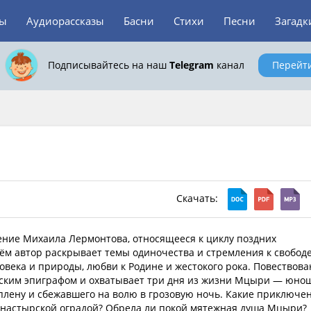
зы
Аудиорассказы
Басни
Стихи
Песни
Загадк
Подписывайтесь на наш
Telegram
канал
Перейт
Скачать:
ие Михаила Лермонтова, относящееся к циклу поздних
нём автор раскрывает темы одиночества и стремления к свободе
века и природы, любви к Родине и жестокого рока. Повествова
ским эпиграфом и охватывает три дня из жизни Мцыри — юно
 плену и сбежавшего на волю в грозовую ночь. Какие приключе
онастырской оградой? Обрела ли покой мятежная душа Мцыри?