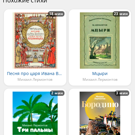
Похожие стихи
18 мин
23 мин
Песня про царя Ивана Васильевича, молодого опричника и удалого купца Калашникова
Мцыри
Михаил Лермонтов
Михаил Лермонтов
2 мин
3 мин