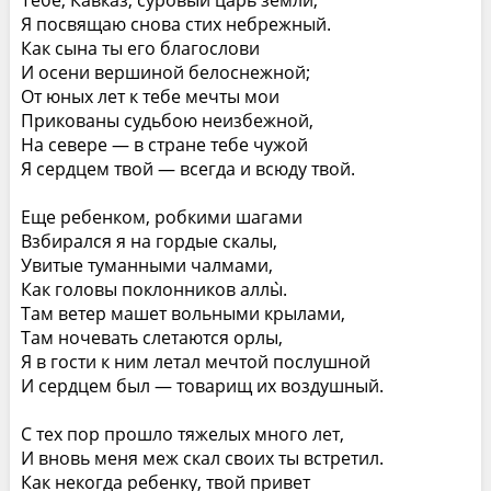
Тебе, Кавказ, суровый царь земли,
Я посвящаю снова стих небрежный.
Как сына ты его благослови
И осени вершиной белоснежной;
От юных лет к тебе мечты мои
Прикованы судьбою неизбежной,
На севере — в стране тебе чужой
Я сердцем твой — всегда и всюду твой.
Еще ребенком, робкими шагами
Взбирался я на гордые скалы,
Увитые туманными чалмами,
Как головы поклонников аллы̀.
Там ветер машет вольными крылами,
Там ночевать слетаются орлы,
Я в гости к ним летал мечтой послушной
И сердцем был — товарищ их воздушный.
С тех пор прошло тяжелых много лет,
И вновь меня меж скал своих ты встретил.
Как некогда ребенку, твой привет