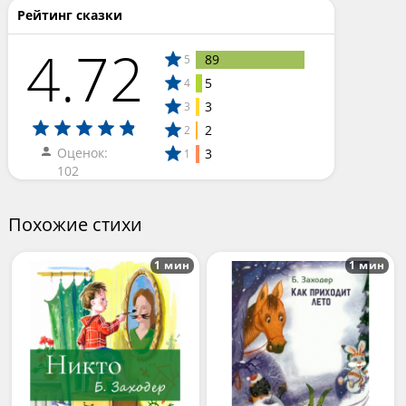
Рейтинг сказки
4.72
89
5
5
4
3
3
2
2
Оценок:
3
1
102
Похожие стихи
1 мин
1 мин