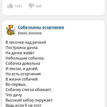
1437
348
Собачкины огорчения
Борис Заходер
В лесочке над речкой
Построена дачка.
На дачке живёт
Небольшая собачка.
Собачка довольна
И лесом, и дачей,
Но есть огорчения
В жизни собачей.
Во-первых,
Собачку слегка обижает,
Что дачу
Высокий забор окружает.
Ведь если б не этот