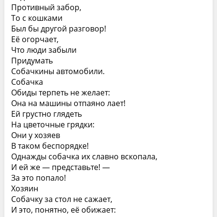
Противный забор,
То с кошками
Был бы другой разговор!
Её огорчает,
Что люди забыли
Придумать
Собачкины автомобили.
Собачка
Обиды терпеть не желает:
Она на машины отпаяно лает!
Ей грустно глядеть
На цветочные грядки:
Они у хозяев
В таком беспорядке!
Однажды собачка их славно вскопала,
И ей же — представьте! —
За это попало!
Хозяин
Собачку за стол не сажает,
И это, понятно, её обижает: