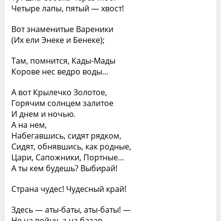
Четыре лапы, пятый — хвост!
Вот знаменитые Вареники
(Их ели Энеке и Бенеке);
Там, помнится, Кады-Мады
Корове нес ведро воды…
А вот Крылечко Золотое,
Горячим солнцем залитое
И днем и ночью.
А на нем,
Набегавшись, сидят рядком,
Сидят, обнявшись, как родные,
Цари, Сапожники, Портные…
А ты кем будешь? Выбирай!
Страна чудес! Чудесный край!
Здесь — аты-баты, аты-баты! —
Не на войну, а на базар