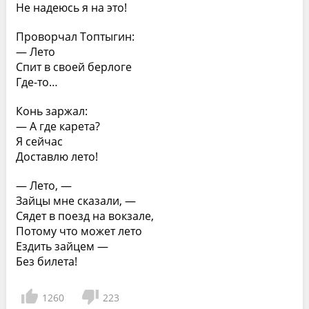
Не надеюсь я на это!
Проворчал Топтыгин:
— Лето
Спит в своей берлоге
Где-то…
Конь заржал:
— А где карета?
Я сейчас
Доставлю лето!
— Лето, —
Зайцы мне сказали, —
Сядет в поезд на вокзале,
Потому что может лето
Ездить зайцем —
Без билета!
1260
223