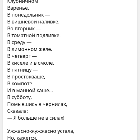
Клубничном
Варенье.
В понедельник —
В вишневой наливке.
Во вторник —
В томатной подливке.
В среду —
В лимонном желе.
В четверг —
В киселе и в смоле.
В пятницу —
В простокваше,
В компоте
И в манной каше…
В субботу,
Помывшись в чернилах,
Сказала:
— Я больше не в силах!
Ужжасно-жужжасно устала,
Но, кажется,