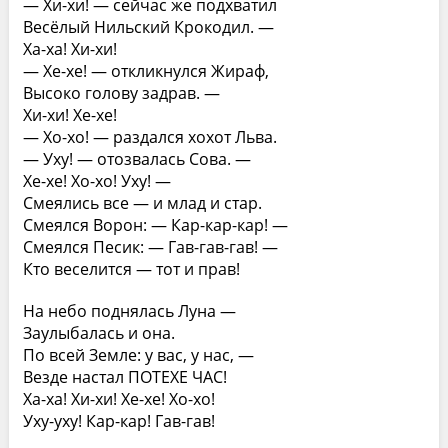
— Хи-хи! — сейчас же подхватил
Весёлый Нильский Крокодил. —
Ха-ха! Хи-хи!
— Хе-хе! — откликнулся Жираф,
Высоко голову задрав. —
Хи-хи! Хе-хе!
— Хо-хо! — раздался хохот Льва.
— Уху! — отозвалась Сова. —
Хе-хе! Хо-хо! Уху! —
Смеялись все — и млад и стар.
Смеялся Ворон: — Кар-кар-кар! —
Смеялся Песик: — Гав-гав-гав! —
Кто веселится — тот и прав!
На небо поднялась Луна —
Заулыбалась и она.
По всей Земле: у вас, у нас, —
Везде настал ПОТЕХЕ ЧАС!
Ха-ха! Хи-хи! Хе-хе! Хо-хо!
Уху-уху! Кар-кар! Гав-гав!