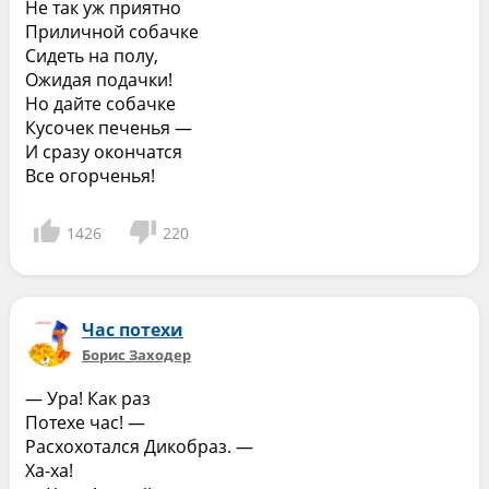
Не так уж приятно
Приличной собачке
Сидеть на полу,
Ожидая подачки!
Но дайте собачке
Кусочек печенья —
И сразу окончатся
Все огорченья!
1426
220
Час потехи
Борис Заходер
— Ура! Как раз
Потехе час! —
Расхохотался Дикобраз. —
Ха-ха!