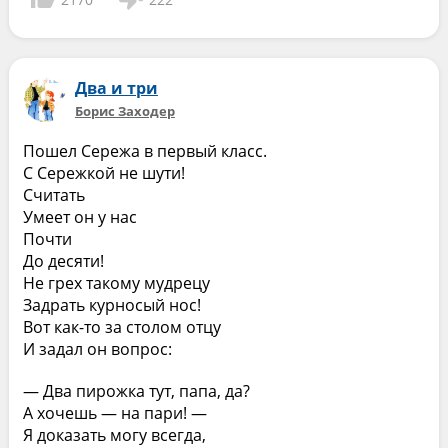
Два и три
Борис Заходер
Пошел Сережа в первый класс.
С Сережкой не шути!
Считать
Умеет он у нас
Почти
До десяти!
Не грех такому мудрецу
Задрать курносый нос!
Вот как-то за столом отцу
И задал он вопрос:
— Два пирожка тут, папа, да?
А хочешь — на пари! —
Я доказать могу всегда,