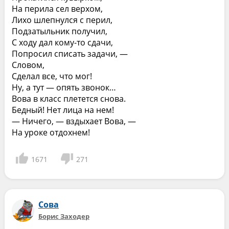
На перила сел верхом,
Лихо шлепнулся с перил,
Подзатыльник получил,
С ходу дал кому-то сдачи,
Попросил списать задачи, —
Словом,
Сделал все, что мог!
Ну, а тут — опять звонок…
Вова в класс плетется снова.
Бедный! Нет лица на нем!
— Ничего, — вздыхает Вова, —
На уроке отдохнем!
1671
271
Сова
Борис Заходер