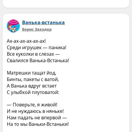
Ванька-встанька
Борис Заходер
Ах-ах-ах-ах-ах-ах!
Среди игрушек — паника!
Все куколки в слезах —
Свалился Ванька-Встанька!
Матрешки тащат йод,
Бинты, пакеты с ватой,
А Ванька вдруг встает
С улыбкой плутоватой:
— Поверьте, я живой!
И не нуждаюсь в няньке!
Нам падать не впервой —
На то мы Ваньки-Встаньки!