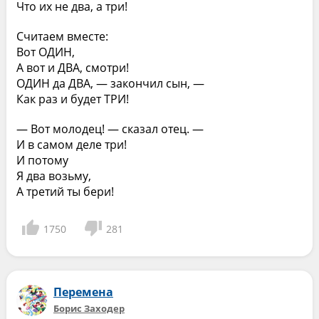
Что их не два, а три!
Считаем вместе:
Вот ОДИН,
А вот и ДВА, смотри!
ОДИН да ДВА, — закончил сын, —
Как раз и будет ТРИ!
— Вот молодец! — сказал отец. —
И в самом деле три!
И потому
Я два возьму,
А третий ты бери!
1750
281
Перемена
Борис Заходер