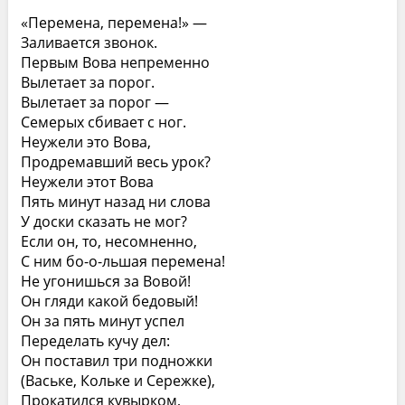
«Перемена, перемена!» —
Заливается звонок.
Первым Вова непременно
Вылетает за порог.
Вылетает за порог —
Семерых сбивает с ног.
Неужели это Вова,
Продремавший весь урок?
Неужели этот Вова
Пять минут назад ни слова
У доски сказать не мог?
Если он, то, несомненно,
С ним бо-о-льшая перемена!
Не угонишься за Вовой!
Он гляди какой бедовый!
Он за пять минут успел
Переделать кучу дел:
Он поставил три подножки
(Ваське, Кольке и Сережке),
Прокатился кувырком,