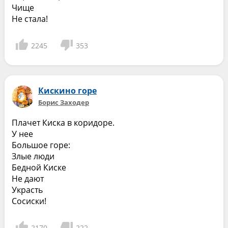
Чище
Не стала!
2245
353
Кискино горе
Борис Заходер
Плачет Киска в коридоре.
У нее
Большое горе:
Злые люди
Бедной Киске
Не дают
Украсть
Сосиски!
2170
222