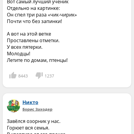
Вот самый лучший ученик
Отдельно на картинке:
Он спел три раза «чик-чирик»
Почти что без запинки!
А вот на этой ветке
Проставлены отметки.
У всех пятерки.
Молодцы!
Летите по домам, птенцы!
8443
1237
Никто
Борис Заходер
Завёлся озорник у нас.
Горюет вся семья.