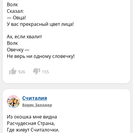
Волк
Сказал:
— Овца!
У вас прекрасный цвет лица!
Ах, если хвалит
Волк
Овечку —
Не верь ни одному словечку!
926
155
Считалия
Борис Заходер
Из окошка мне видна
Расчудесная Страна,
Где живут Считалочки.