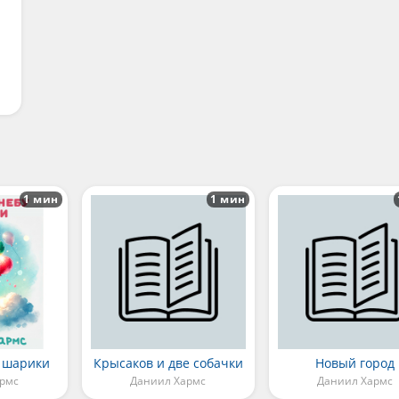
1 мин
1 мин
у шарики
Крысаков и две собачки
Новый город
армс
Даниил Хармс
Даниил Хармс