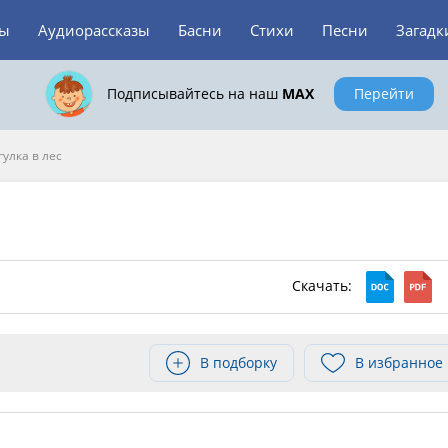
зы
Аудиорассказы
Басни
Стихи
Песни
Загадк
Подписывайтесь на наш
MAX
Перейти
улка в лес
Скачать:
В подборку
В избранное