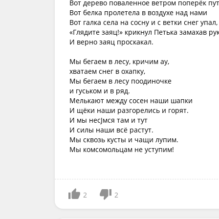
Вот дерево поваленное ветром поперёк пу
Вот белка пролетела в воздухе над нами
Вот галка села на сосну и с ветки снег упал,
«Глядите заяц!» крикнул Петька замахав ру
И верно заяц проскакал.
Мы бегаем в лесу, кричим ау,
хватаем снег в охапку,
Мы бегаем в лесу поодиночке
и гуськом и в ряд.
Мелькают между сосен наши шапки
И щёки наши разгорелись и горят.
И мы несЈмся там и тут
И силы наши всё растут.
Мы сквозь кусты и чащи лупим.
Мы комсомольцам не уступим!
2
2