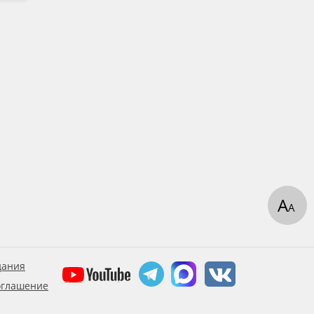
А
А
дания
оглашение