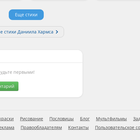
Еще стихи
е стихи Даниила Хармса
Будьте первыми!
нтарий
краски
Рисование
Пословицы
Блог
Мультфильмы
За
еклама
Правообладателям
Контакты
Пользовательское с