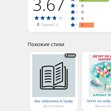
3.67
0
4
0
3
0
2
Оценок: 3
1
1
Похожие стихи
1 мин
Мы забрались в траву
Летят по неб
Даниил Хармс
Даниил Х