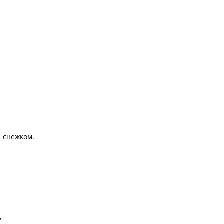
.
я снежком.
,
,