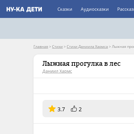
Сказки
Аудиосказки
Расска
Главная
>
Стихи
>
Стихи Даниила Хармса
>
Лыжная прог
Лыжная прогулка в лес
Даниил Хармс
3.7
2