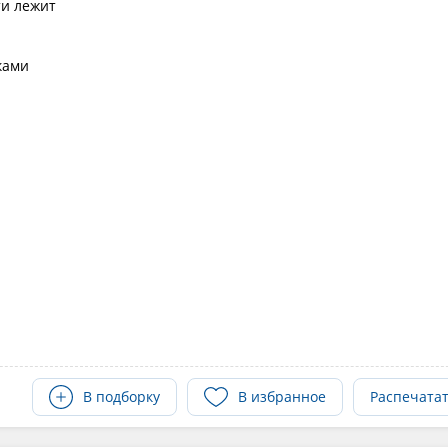
ти лежит
ками
В подборку
В избранное
Распечата