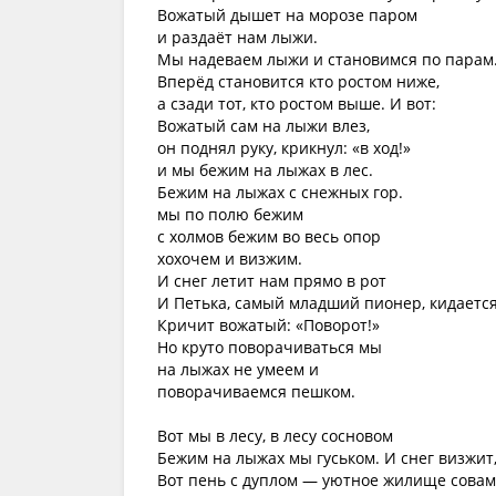
Вожатый дышет на морозе паром
и раздаёт нам лыжи.
Мы надеваем лыжи и становимся по парам
Вперёд становится кто ростом ниже,
а сзади тот, кто ростом выше. И вот:
Вожатый сам на лыжи влез,
он поднял руку, крикнул: «в ход!»
и мы бежим на лыжах в лес.
Бежим на лыжах с снежных гор.
мы по полю бежим
с холмов бежим во весь опор
хохочем и визжим.
И снег летит нам прямо в рот
И Петька, самый младший пионер, кидаетс
Кричит вожатый: «Поворот!»
Но круто поворачиваться мы
на лыжах не умеем и
поворачиваемся пешком.
Вот мы в лесу, в лесу сосновом
Бежим на лыжах мы гуськом. И снег визжит
Вот пень с дуплом — уютное жилище совам