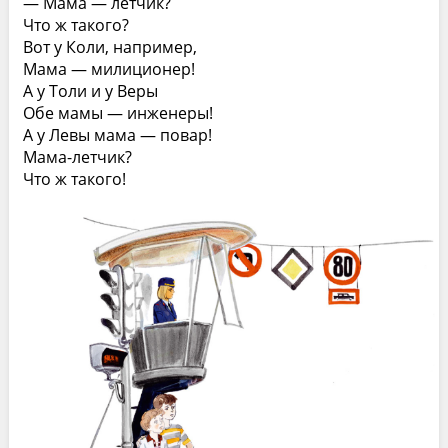
— Мама — летчик?
Что ж такого?
Вот у Коли, например,
Мама — милиционер!
А у Толи и у Веры
Обе мамы — инженеры!
А у Левы мама — повар!
Мама-летчик?
Что ж такого!