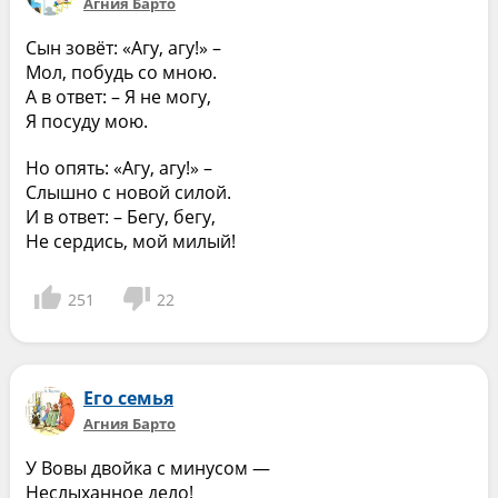
Агния Барто
Сын зовёт: «Агу, агу!» –
Мол, побудь со мною.
А в ответ: – Я не могу,
Я посуду мою.
Но опять: «Агу, агу!» –
Слышно с новой силой.
И в ответ: – Бегу, бегу,
Не сердись, мой милый!
251
22
Его семья
Агния Барто
У Вовы двойка с минусом —
Неслыханное дело!