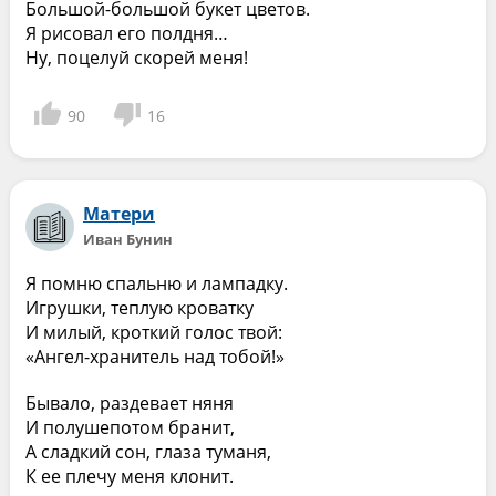
Большой-большой букет цветов.
Я рисовал его полдня…
Ну, поцелуй скорей меня!
90
16
Матери
Иван Бунин
Я помню спальню и лампадку.
Игрушки, теплую кроватку
И милый, кроткий голос твой:
«Ангел-хранитель над тобой!»
Бывало, раздевает няня
И полушепотом бранит,
А сладкий сон, глаза туманя,
К ее плечу меня клонит.