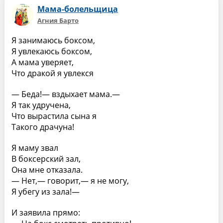
Мама-болельщица
Агния Барто
Я занимаюсь боксом,
Я увлекаюсь боксом,
А мама уверяет,
Что дракой я увлекся
— Беда!— вздыхает мама.—
Я так удручена,
Что вырастила сына я
Такого драчуна!
Я маму звал
В боксерский зал,
Она мне отказала.
— Нет,— говорит,— я не могу,
Я убегу из зала!—
И заявила прямо: