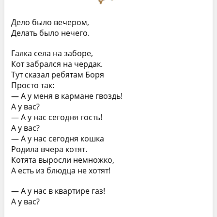
Дело было вечером,
Делать было нечего.
Галка села на заборе,
Кот забрался на чердак.
Тут сказал ребятам Боря
Просто так:
— А у меня в кармане гвоздь!
А у вас?
— А у нас сегодня гость!
А у вас?
— А у нас сегодня кошка
Родила вчера котят.
Котята выросли немножко,
А есть из блюдца не хотят!
— А у нас в квартире газ!
А у вас?