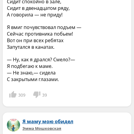
Сидит спокойно в зале,
Сидит в двенадцатом ряду,
А говорила — не приду!
Я вмиг почувствовал подъем —
Сейчас противника побьем!
Вот он при всех ребятах
Запутался в канатах.
— Ну, как я дрался? Смело?—
Я подбегаю к маме.
— Не знаю,— сидела
С закрытыми глазами.
309
39
Я маму мою обидел
Эмма Мошковская