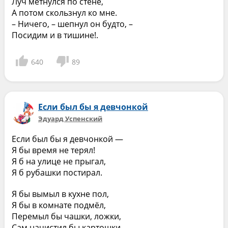
Луч метнулся по стене,
А потом скользнул ко мне.
– Ничего, – шепнул он будто, –
Посидим и в тишине!.
640
89
Если был бы я девчонкой
Эдуард Успенский
Если был бы я девчонкой —
Я бы время не терял!
Я б на улице не прыгал,
Я б рубашки постирал.
Я бы вымыл в кухне пол,
Я бы в комнате подмёл,
Перемыл бы чашки, ложки,
Сам начистил бы картошки.