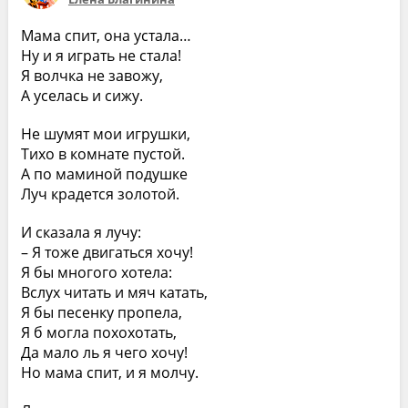
Мама спит, она устала…
Ну и я играть не стала!
Я волчка не завожу,
А уселась и сижу.
Не шумят мои игрушки,
Тихо в комнате пустой.
А по маминой подушке
Луч крадется золотой.
И сказала я лучу:
– Я тоже двигаться хочу!
Я бы многого хотела:
Вслух читать и мяч катать,
Я бы песенку пропела,
Я б могла похохотать,
Да мало ль я чего хочу!
Но мама спит, и я молчу.